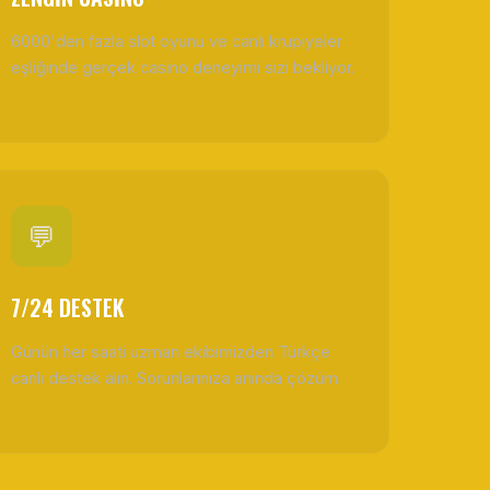
6000'den fazla slot oyunu ve canlı krupiyeler
eşliğinde gerçek casino deneyimi sizi bekliyor.
💬
7/24 DESTEK
Günün her saati uzman ekibimizden Türkçe
canlı destek alın. Sorunlarınıza anında çözüm.