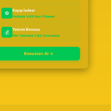
Kayıp İadesi
⚽
Haftalık %25 Geri Ödeme
Yatırım Bonusu
💰
Her Yatırıma %20 Çevrimsiz
Bonusları Al →