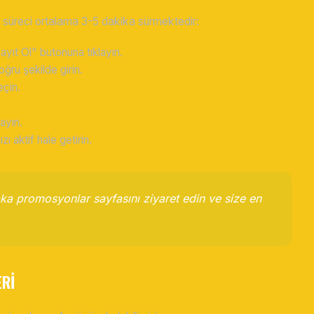
t süreci ortalama 3-5 dakika sürmektedir:
ayıt Ol" butonuna tıklayın.
oğru şekilde girin.
eçin.
ayın.
 aktif hale getirin.
ka promosyonlar sayfasını ziyaret edin ve size en
RI