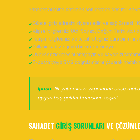
Sahabet ailesine katılmak son derece basittir. Kayı
Güncel giriş adresini ziyaret edin ve sağ üstteki "K
Kişisel bilgilerinizi (Ad, Soyad, Doğum Tarihi vb.) d
İletişim bilgilerinizi ve tercih ettiğiniz para birimini s
Kullanıcı adı ve güçlü bir şifre belirleyin.
Üyelik sözleşmesini onaylayın ve kaydınızı tamaml
E-posta veya SMS doğrulamasını yaparak hesabınızı
İpucu:
İlk yatırımınızı yapmadan önce mutla
uygun hoş geldin bonusunu seçin!
SAHABET
GIRIŞ SORUNLARI
VE ÇÖZÜMLE