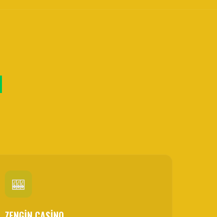
I
🎰
ZENGIN CASINO