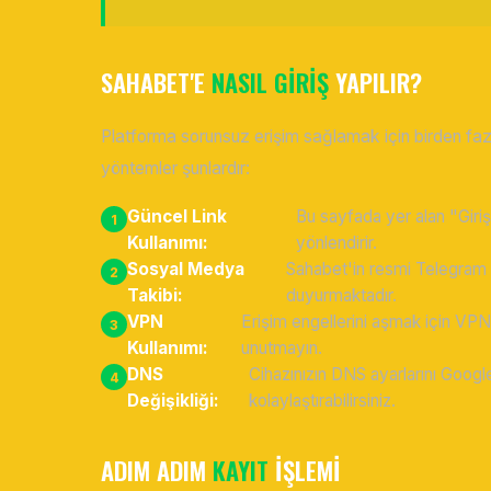
SAHABET'E
NASIL GIRIŞ
YAPILIR?
Platforma sorunsuz erişim sağlamak için birden faz
yöntemler şunlardır:
Güncel Link
Bu sayfada yer alan "Giri
Kullanımı:
yönlendirir.
Sosyal Medya
Sahabet'in resmi Telegram k
Takibi:
duyurmaktadır.
VPN
Erişim engellerini aşmak için VPN s
Kullanımı:
unutmayın.
DNS
Cihazınızın DNS ayarlarını Google
Değişikliği:
kolaylaştırabilirsiniz.
ADIM ADIM
KAYIT
İŞLEMI