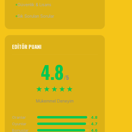
Güvenlik & Lisans
Sık Sorulan Sorular
EDITÖR PUANI
4.8
/5
★★★★★
Mükemmel Deneyim
Oranlar
4.8
Oyunlar
4.7
Bonuslar
4.6