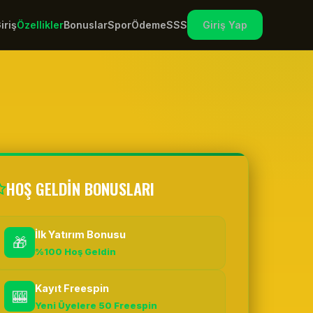
iriş
Özellikler
Bonuslar
Spor
Ödeme
SSS
Giriş Yap
HOŞ GELDIN BONUSLARI
İlk Yatırım Bonusu
🎁
%100 Hoş Geldin
Kayıt Freespin
🎰
Yeni Üyelere 50 Freespin