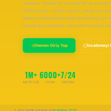
Sahabet, Türkiye'nin en güvenilir ve popüler 
platformudur. Yüksek oranlar, zengin casino s
ödeme yöntemleriyle bahis deneyiminizi üst se
Güncel giriş adresimiz üzerinden kesintisiz eri
Hemen Giriş Yap
İncelemeyi
1M+
6000+
7/24
AKTIF ÜYE
OYUN
DESTEK
Ana Sayfa
›
Sahabet Giriş
›
Rehber 2026