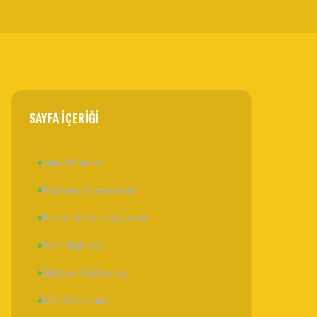
SAYFA İÇERIĞI
Giriş Rehberi
Platform İncelemesi
Bonus & Promosyonlar
Spor Bahisleri
Ödeme Yöntemleri
Mobil Kullanım