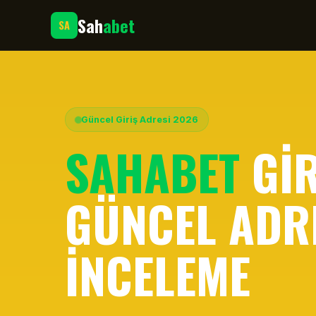
Sah
abet
SA
Güncel Giriş Adresi 2026
SAHABET
GIR
GÜNCEL ADR
İNCELEME