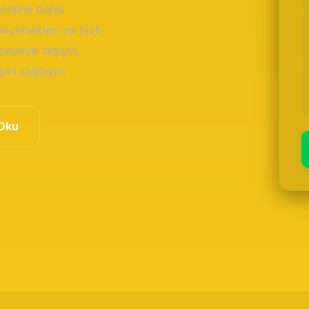
online bahis
eçenekleri ve hızlı
viyeye taşıyın.
şim sağlayın.
 Oku