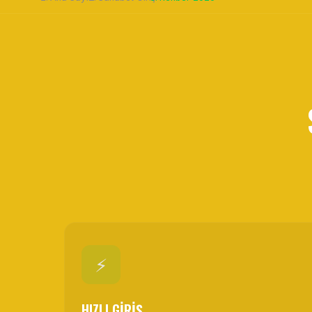
⚡
HIZLI GIRIŞ