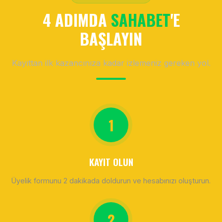
4 ADIMDA
SAHABET
'E
BAŞLAYIN
Kayıttan ilk kazancınıza kadar izlemeniz gereken yol.
1
KAYIT OLUN
Üyelik formunu 2 dakikada doldurun ve hesabınızı oluşturun.
2