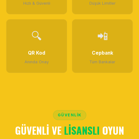
Hızlı & Güvenli
Düşük Limitler
🔍
📲
QR Kod
Cepbank
Anında Onay
Tüm Bankalar
GÜVENLIK
GÜVENLI VE
LISANSLI
OYUN