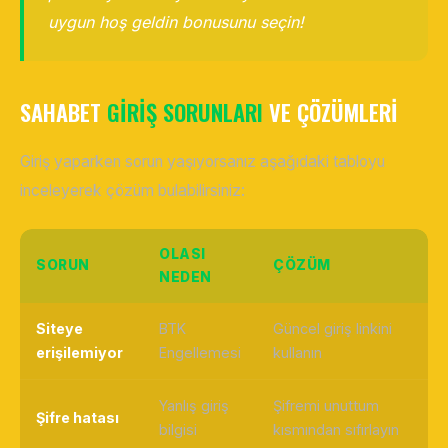
uygun hoş geldin bonusunu seçin!
SAHABET
GIRIŞ SORUNLARI
VE ÇÖZÜMLERI
Giriş yaparken sorun yaşıyorsanız aşağıdaki tabloyu
inceleyerek çözüm bulabilirsiniz:
OLASI
SORUN
ÇÖZÜM
NEDEN
Siteye
BTK
Güncel giriş linkini
erişilemiyor
Engellemesi
kullanın
Yanlış giriş
Şifremi unuttum
Şifre hatası
bilgisi
kısmından sıfırlayın