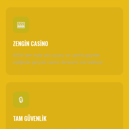
🎰
ZENGIN CASINO
6000'den fazla slot oyunu ve canlı krupiyeler
eşliğinde gerçek casino deneyimi sizi bekliyor.
🔒
TAM GÜVENLIK