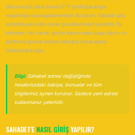
dışı merkezli bahis siteleri BTK tarafından erişim
engelleriyle karşılaşabilmektedir. Bu durum, Sahabet giriş
adresinin periyodik olarak güncellenmesini gerektirir. Bu
rehberde, her zaman güncel adrese nasıl ulaşacağınızı ve
platforma güvenli şekilde nasıl giriş yapacağınızı
detaylandıracağız.
Bilgi:
Sahabet adresi değiştiğinde
hesabınızdaki bakiye, bonuslar ve tüm
bilgileriniz aynen korunur. Sadece yeni adresi
kullanmanız yeterlidir.
SAHABET'E
NASIL GIRIŞ
YAPILIR?