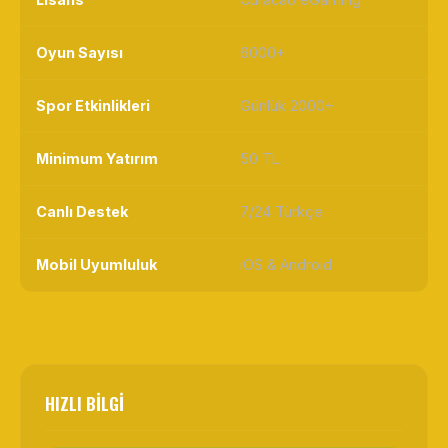
Oyun Sayısı
6000+
Spor Etkinlikleri
Günlük 2000+
Minimum Yatırım
50 TL
Canlı Destek
7/24 Türkçe
Mobil Uyumluluk
iOS & Android
HIZLI BILGI