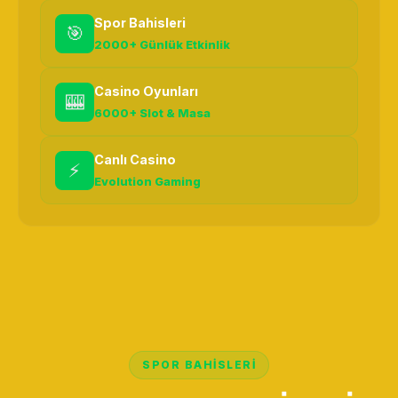
Spor Bahisleri
🎯
2000+ Günlük Etkinlik
Casino Oyunları
🎰
6000+ Slot & Masa
Canlı Casino
⚡
Evolution Gaming
SPOR BAHISLERI