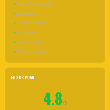
Bonus & Promosyonlar
Spor Bahisleri
Ödeme Yöntemleri
Mobil Kullanım
Güvenlik & Lisans
Sık Sorulan Sorular
EDITÖR PUANI
4.8
/5