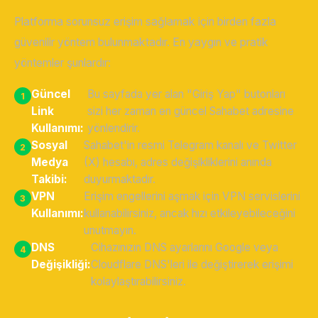
Platforma sorunsuz erişim sağlamak için birden fazla
güvenilir yöntem bulunmaktadır. En yaygın ve pratik
yöntemler şunlardır:
Güncel
Bu sayfada yer alan "Giriş Yap" butonları
Link
sizi her zaman en güncel Sahabet adresine
Kullanımı:
yönlendirir.
Sosyal
Sahabet'in resmi Telegram kanalı ve Twitter
Medya
(X) hesabı, adres değişikliklerini anında
Takibi:
duyurmaktadır.
VPN
Erişim engellerini aşmak için VPN servislerini
Kullanımı:
kullanabilirsiniz, ancak hızı etkileyebileceğini
unutmayın.
DNS
Cihazınızın DNS ayarlarını Google veya
Değişikliği:
Cloudflare DNS'leri ile değiştirerek erişimi
kolaylaştırabilirsiniz.