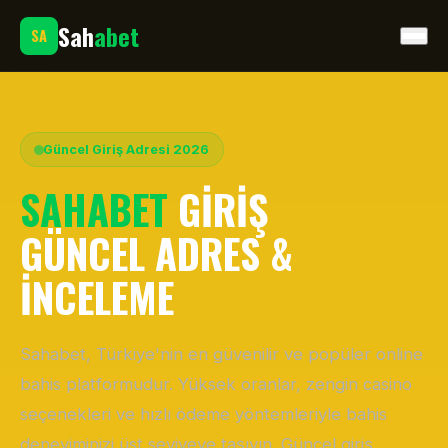
Sah
abet
SA
Güncel Giriş Adresi 2026
SAHABET
GIRIŞ
GÜNCEL ADRES &
İNCELEME
Sahabet, Türkiye'nin en güvenilir ve popüler online
bahis platformudur. Yüksek oranlar, zengin casino
seçenekleri ve hızlı ödeme yöntemleriyle bahis
deneyiminizi üst seviyeye taşıyın. Güncel giriş