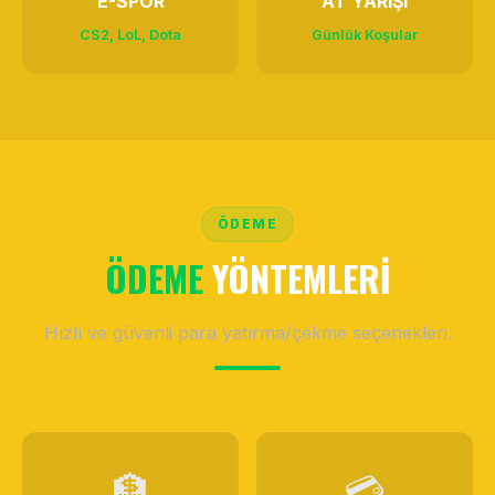
E-SPOR
AT YARIŞI
CS2, LoL, Dota
Günlük Koşular
ÖDEME
ÖDEME
YÖNTEMLERI
Hızlı ve güvenli para yatırma/çekme seçenekleri.
🏦
💳