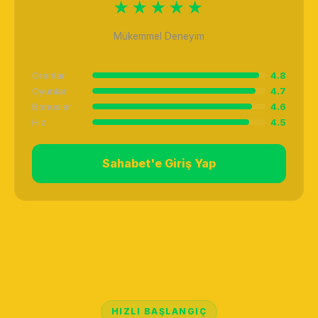
★★★★★
Mükemmel Deneyim
Oranlar
4.8
Oyunlar
4.7
Bonuslar
4.6
Hız
4.5
Sahabet'e Giriş Yap
HIZLI BAŞLANGIÇ