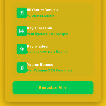
İlk Yatırım Bonusu
🎁
%100 Hoş Geldin
Kayıt Freespin
🎰
Yeni Üyelere 50 Freespin
Kayıp İadesi
⚽
Haftalık %25 Geri Ödeme
Yatırım Bonusu
💰
Her Yatırıma %20 Çevrimsiz
Bonusları Al →