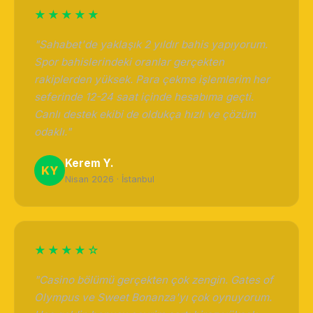
★★★★★
"Sahabet'de yaklaşık 2 yıldır bahis yapıyorum.
Spor bahislerindeki oranlar gerçekten
rakiplerden yüksek. Para çekme işlemlerim her
seferinde 12-24 saat içinde hesabıma geçti.
Canlı destek ekibi de oldukça hızlı ve çözüm
odaklı."
Kerem Y.
KY
Nisan 2026 · İstanbul
★★★★☆
"Casino bölümü gerçekten çok zengin. Gates of
Olympus ve Sweet Bonanza'yı çok oynuyorum.