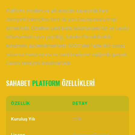
Platform, modern ve şık arayüzü sayesinde hem
deneyimli bahisçilere hem de yeni başlayanlara hitap
etmektedir. Özellikle canlı bahis bölümündeki hız ve casino
bölümündeki oyun çeşitliliği, Sahabet'in sektördeki
konumunu güçlendirmektedir. 6000'den fazla slot oyunu,
yüzlerce masa oyunu ve canlı krupiyeler eşliğinde gerçek
casino deneyimi sunulmaktadır.
SAHABET
PLATFORM
ÖZELLIKLERI
ÖZELLIK
DETAY
Kuruluş Yılı
2018
Lisans
Curacao eGaming