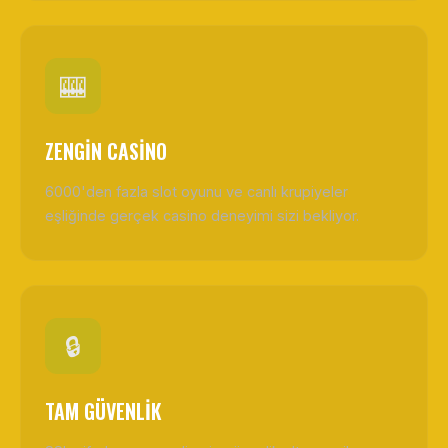
🎰
ZENGIN CASINO
6000'den fazla slot oyunu ve canlı krupiyeler
eşliğinde gerçek casino deneyimi sizi bekliyor.
🔒
TAM GÜVENLIK