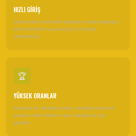
HIZLI GIRIŞ
Güncel adres üzerinden saniyeler içinde hesabınıza
erişin. Kesintisiz oyun keyfi için otomatik
yönlendirme.
🏆
YÜKSEK ORANLAR
Piyasanın en rekabetçi bahis oranlarıyla kazanma
şansınızı artırın. Binlerce spor etkinliği her gün
yayında.