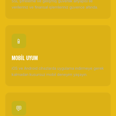
SSL şifreleme ve gelişmiş güvenlik altyapısı ile
verileriniz ve finansal işlemleriniz güvence altında.
📱
MOBIL UYUM
iOS ve Android cihazlarda uygulama indirmeye gerek
kalmadan kusursuz mobil deneyim yaşayın.
💬