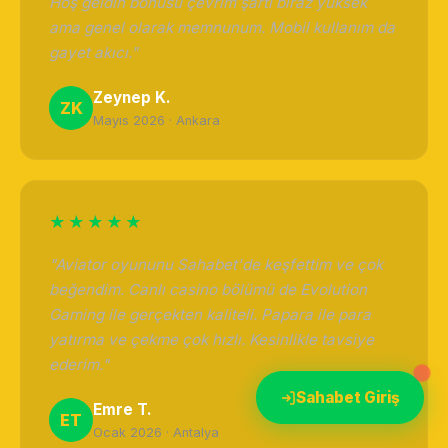
Hoş geldin bonusu çevrim şartı biraz yüksek
ama genel olarak memnunum. Mobil kullanım da
gayet akıcı."
Zeynep K.
ZK
Mayıs 2026 · Ankara
★★★★★
"Aviator oyununu Sahabet'de keşfettim ve çok
beğendim. Canlı casino bölümü de Evolution
Gaming ile gerçekten kaliteli. Papara ile para
yatırma ve çekme çok hızlı. Kesinlikle tavsiye
ederim."
Sahabet Giriş
Emre T.
ET
Ocak 2026 · Antalya