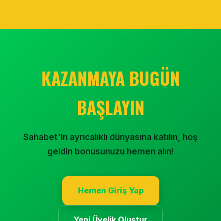
KAZANMAYA BUGÜN
BAŞLAYIN
Sahabet'in ayrıcalıklı dünyasına katılın, hoş
geldin bonusunuzu hemen alın!
Hemen Giriş Yap
Yeni Üyelik Oluştur