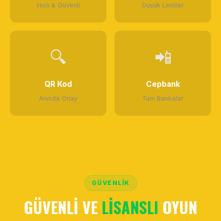
Hızlı & Güvenli
Düşük Limitler
🔍
📲
QR Kod
Cepbank
Anında Onay
Tüm Bankalar
GÜVENLIK
GÜVENLI VE
LISANSLI
OYUN