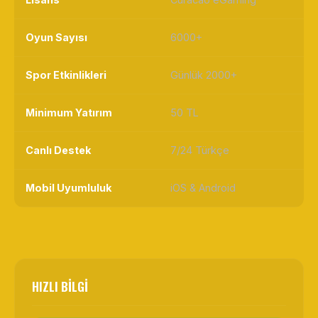
Oyun Sayısı
6000+
Spor Etkinlikleri
Günlük 2000+
Minimum Yatırım
50 TL
Canlı Destek
7/24 Türkçe
Mobil Uyumluluk
iOS & Android
HIZLI BILGI