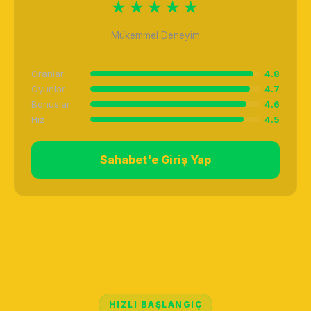
★★★★★
Mükemmel Deneyim
Oranlar
4.8
Oyunlar
4.7
Bonuslar
4.6
Hız
4.5
Sahabet'e Giriş Yap
HIZLI BAŞLANGIÇ