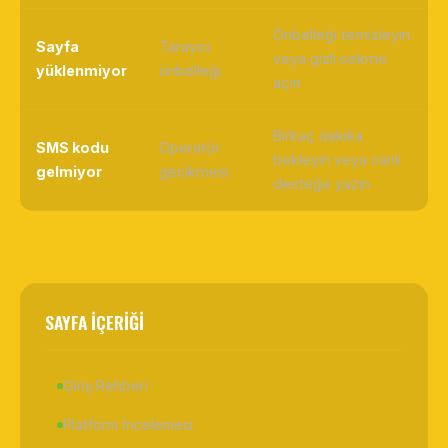
Önbelleği temizleyin
Sayfa
Tarayıcı
veya gizli sekme
yüklenmiyor
önbelleği
açın
Birkaç dakika
SMS kodu
Operatör
bekleyin veya canlı
gelmiyor
gecikmesi
desteğe yazın
SAYFA İÇERIĞI
Giriş Rehberi
Platform İncelemesi