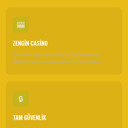
🎰
ZENGIN CASINO
6000'den fazla slot oyunu ve canlı krupiyeler
eşliğinde gerçek casino deneyimi sizi bekliyor.
🔒
TAM GÜVENLIK