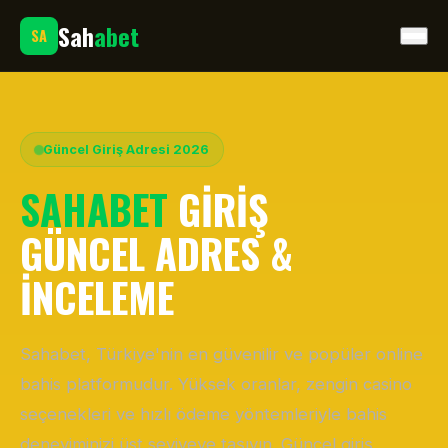
Sah
abet
SA
Güncel Giriş Adresi 2026
SAHABET
GIRIŞ
GÜNCEL ADRES &
İNCELEME
Sahabet, Türkiye'nin en güvenilir ve popüler online
bahis platformudur. Yüksek oranlar, zengin casino
seçenekleri ve hızlı ödeme yöntemleriyle bahis
deneyiminizi üst seviyeye taşıyın. Güncel giriş