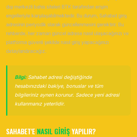
dışı merkezli bahis siteleri BTK tarafından erişim
engelleriyle karşılaşabilmektedir. Bu durum, Sahabet giriş
adresinin periyodik olarak güncellenmesini gerektirir. Bu
rehberde, her zaman güncel adrese nasıl ulaşacağınızı ve
platforma güvenli şekilde nasıl giriş yapacağınızı
detaylandıracağız.
Bilgi:
Sahabet adresi değiştiğinde
hesabınızdaki bakiye, bonuslar ve tüm
bilgileriniz aynen korunur. Sadece yeni adresi
kullanmanız yeterlidir.
SAHABET'E
NASIL GIRIŞ
YAPILIR?