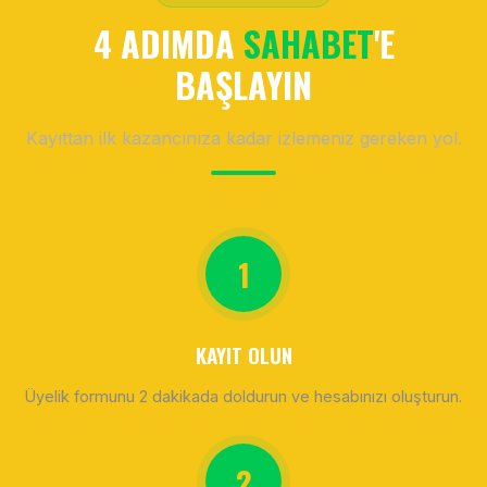
4 ADIMDA
SAHABET
'E
BAŞLAYIN
Kayıttan ilk kazancınıza kadar izlemeniz gereken yol.
1
KAYIT OLUN
Üyelik formunu 2 dakikada doldurun ve hesabınızı oluşturun.
2