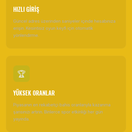
HIZLI GIRIŞ
Güncel adres üzerinden saniyeler içinde hesabınıza
erişin. Kesintisiz oyun keyfi için otomatik
yönlendirme.
🏆
YÜKSEK ORANLAR
Piyasanın en rekabetçi bahis oranlarıyla kazanma
şansınızı artırın. Binlerce spor etkinliği her gün
yayında.