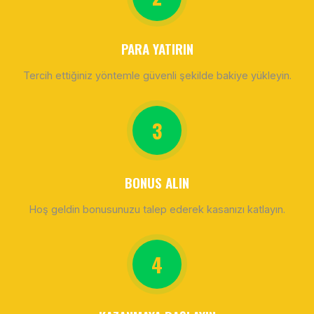
PARA YATIRIN
Tercih ettiğiniz yöntemle güvenli şekilde bakiye yükleyin.
3
BONUS ALIN
Hoş geldin bonusunuzu talep ederek kasanızı katlayın.
4