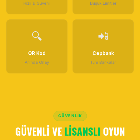
Hızlı & Güvenli
Düşük Limitler
🔍
📲
QR Kod
Cepbank
Anında Onay
Tüm Bankalar
GÜVENLIK
GÜVENLI VE
LISANSLI
OYUN