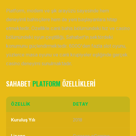
Platform, modern ve şık arayüzü sayesinde hem
deneyimli bahisçilere hem de yeni başlayanlara hitap
etmektedir. Özellikle canlı bahis bölümündeki hız ve casino
bölümündeki oyun çeşitliliği, Sahabet'in sektördeki
konumunu güçlendirmektedir. 6000'den fazla slot oyunu,
yüzlerce masa oyunu ve canlı krupiyeler eşliğinde gerçek
casino deneyimi sunulmaktadır.
SAHABET
PLATFORM
ÖZELLIKLERI
ÖZELLIK
DETAY
Kuruluş Yılı
2018
Lisans
Curacao eGaming