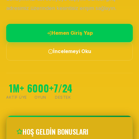
adresimiz üzerinden kesintisiz erişim sağlayın.
Hemen Giriş Yap
İncelemeyi Oku
1M+
6000+
7/24
AKTIF ÜYE
OYUN
DESTEK
HOŞ GELDIN BONUSLARI