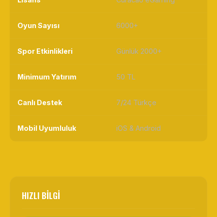
Oyun Sayısı
6000+
Spor Etkinlikleri
Günlük 2000+
Minimum Yatırım
50 TL
Canlı Destek
7/24 Türkçe
Mobil Uyumluluk
iOS & Android
HIZLI BILGI