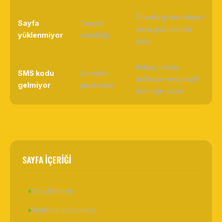
Önbelleği temizleyin
Sayfa
Tarayıcı
veya gizli sekme
yüklenmiyor
önbelleği
açın
Birkaç dakika
SMS kodu
Operatör
bekleyin veya canlı
gelmiyor
gecikmesi
desteğe yazın
SAYFA İÇERIĞI
Giriş Rehberi
Platform İncelemesi