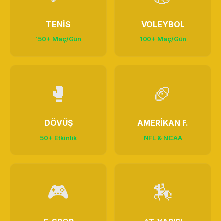
TENIS
VOLEYBOL
150+ Maç/Gün
100+ Maç/Gün
🥊
🏈
DÖVÜŞ
AMERIKAN F.
50+ Etkinlik
NFL & NCAA
🎮
🏇