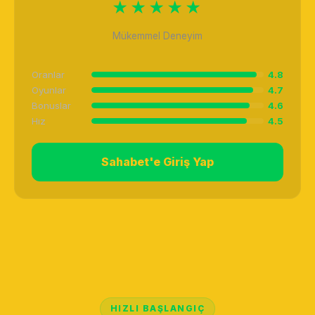
★★★★★
Mükemmel Deneyim
Oranlar
4.8
Oyunlar
4.7
Bonuslar
4.6
Hız
4.5
Sahabet'e Giriş Yap
HIZLI BAŞLANGIÇ