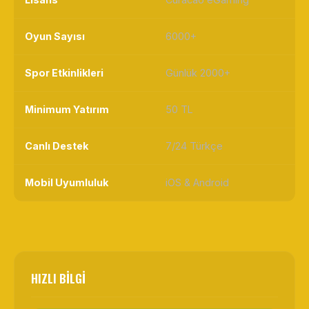
Oyun Sayısı
6000+
Spor Etkinlikleri
Günlük 2000+
Minimum Yatırım
50 TL
Canlı Destek
7/24 Türkçe
Mobil Uyumluluk
iOS & Android
HIZLI BILGI