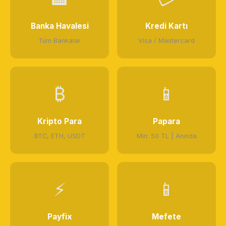
Banka Havalesi
Kredi Kartı
Tüm Bankalar
Visa / Mastercard
₿
📱
Kripto Para
Papara
BTC, ETH, USDT
Min: 50 TL | Anında
⚡
📱
Payfix
Mefete