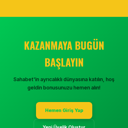
KAZANMAYA BUGÜN
BAŞLAYIN
Sahabet'in ayrıcalıklı dünyasına katılın, hoş
geldin bonusunuzu hemen alın!
Hemen Giriş Yap
Yeni Üyelik Oluştur