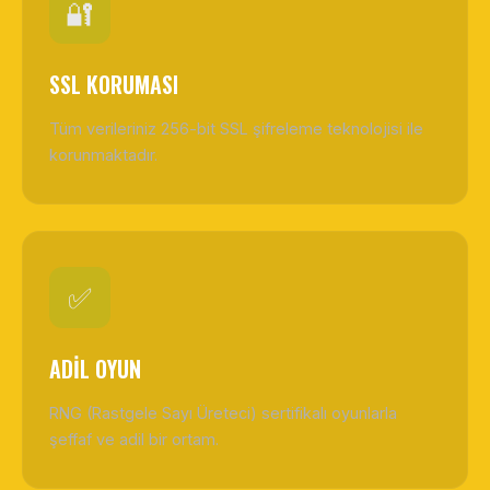
🔐
SSL KORUMASI
Tüm verileriniz 256-bit SSL şifreleme teknolojisi ile
korunmaktadır.
✅
ADIL OYUN
RNG (Rastgele Sayı Üreteci) sertifikalı oyunlarla
şeffaf ve adil bir ortam.