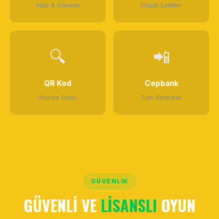
Hızlı & Güvenli
Düşük Limitler
🔍
📲
QR Kod
Cepbank
Anında Onay
Tüm Bankalar
GÜVENLIK
GÜVENLI VE
LISANSLI
OYUN