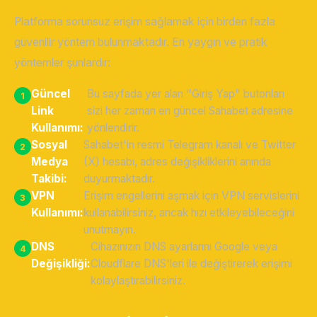
Platforma sorunsuz erişim sağlamak için birden fazla
güvenilir yöntem bulunmaktadır. En yaygın ve pratik
yöntemler şunlardır:
Güncel
Bu sayfada yer alan "Giriş Yap" butonları
Link
sizi her zaman en güncel Sahabet adresine
Kullanımı:
yönlendirir.
Sosyal
Sahabet'in resmi Telegram kanalı ve Twitter
Medya
(X) hesabı, adres değişikliklerini anında
Takibi:
duyurmaktadır.
VPN
Erişim engellerini aşmak için VPN servislerini
Kullanımı:
kullanabilirsiniz, ancak hızı etkileyebileceğini
unutmayın.
DNS
Cihazınızın DNS ayarlarını Google veya
Değişikliği:
Cloudflare DNS'leri ile değiştirerek erişimi
kolaylaştırabilirsiniz.