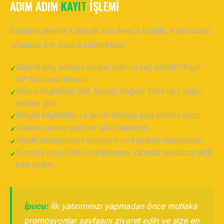
ADIM ADIM
KAYIT
İŞLEMI
Sahabet ailesine katılmak son derece basittir. Kayıt süreci
ortalama 3-5 dakika sürmektedir:
Güncel giriş adresini ziyaret edin ve sağ üstteki "Kayıt
Ol" butonuna tıklayın.
Kişisel bilgilerinizi (Ad, Soyad, Doğum Tarihi vb.) doğru
şekilde girin.
İletişim bilgilerinizi ve tercih ettiğiniz para birimini seçin.
Kullanıcı adı ve güçlü bir şifre belirleyin.
Üyelik sözleşmesini onaylayın ve kaydınızı tamamlayın.
E-posta veya SMS doğrulamasını yaparak hesabınızı aktif
hale getirin.
İpucu:
İlk yatırımınızı yapmadan önce mutlaka
promosyonlar sayfasını ziyaret edin ve size en