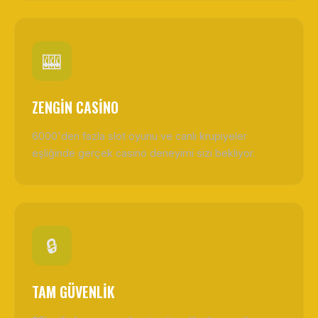
🎰
ZENGIN CASINO
6000'den fazla slot oyunu ve canlı krupiyeler
eşliğinde gerçek casino deneyimi sizi bekliyor.
🔒
TAM GÜVENLIK