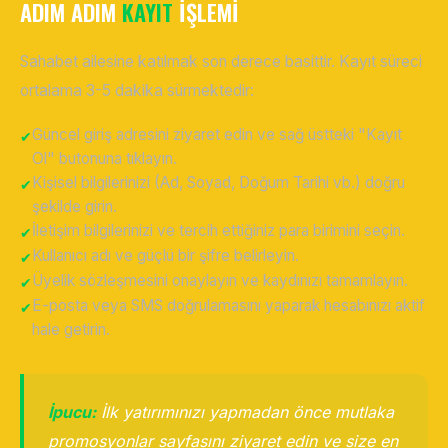
ADIM ADIM
KAYIT
İŞLEMI
Sahabet ailesine katılmak son derece basittir. Kayıt süreci
ortalama 3-5 dakika sürmektedir:
Güncel giriş adresini ziyaret edin ve sağ üstteki "Kayıt
Ol" butonuna tıklayın.
Kişisel bilgilerinizi (Ad, Soyad, Doğum Tarihi vb.) doğru
şekilde girin.
İletişim bilgilerinizi ve tercih ettiğiniz para birimini seçin.
Kullanıcı adı ve güçlü bir şifre belirleyin.
Üyelik sözleşmesini onaylayın ve kaydınızı tamamlayın.
E-posta veya SMS doğrulamasını yaparak hesabınızı aktif
hale getirin.
İpucu:
İlk yatırımınızı yapmadan önce mutlaka
promosyonlar sayfasını ziyaret edin ve size en