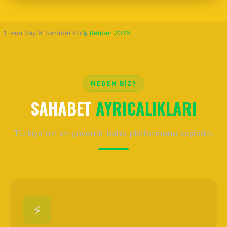
Ana Sayfa
›
Sahabet Giriş
›
Rehber 2026
NEDEN BIZ?
SAHABET
AYRICALIKLARI
Türkiye'nin en güvenilir bahis platformunu keşfedin.
⚡