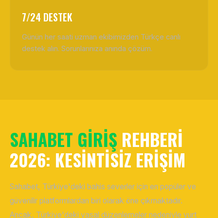
7/24 DESTEK
Günün her saati uzman ekibimizden Türkçe canlı
destek alın. Sorunlarınıza anında çözüm.
SAHABET GIRIŞ
REHBERI
2026: KESINTISIZ ERIŞIM
Sahabet, Türkiye'deki bahis severler için en popüler ve
güvenilir platformlardan biri olarak öne çıkmaktadır.
Ancak, Türkiye'deki yasal düzenlemeler nedeniyle yurt