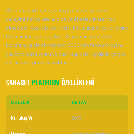
Platform, modern ve şık arayüzü sayesinde hem
deneyimli bahisçilere hem de yeni başlayanlara hitap
etmektedir. Özellikle canlı bahis bölümündeki hız ve casino
bölümündeki oyun çeşitliliği, Sahabet'in sektördeki
konumunu güçlendirmektedir. 6000'den fazla slot oyunu,
yüzlerce masa oyunu ve canlı krupiyeler eşliğinde gerçek
casino deneyimi sunulmaktadır.
SAHABET
PLATFORM
ÖZELLIKLERI
ÖZELLIK
DETAY
Kuruluş Yılı
2018
Lisans
Curacao eGaming