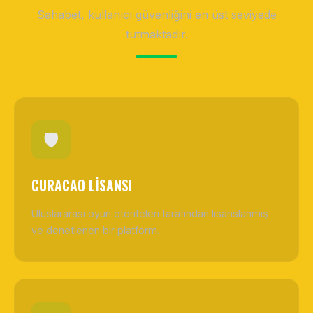
Sahabet, kullanıcı güvenliğini en üst seviyede
tutmaktadır.
🛡️
CURACAO LISANSI
Uluslararası oyun otoriteleri tarafından lisanslanmış
ve denetlenen bir platform.