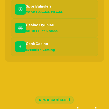
Spor Bahisleri
🎯
2000+ Günlük Etkinlik
Casino Oyunları
🎰
6000+ Slot & Masa
Canlı Casino
⚡
Evolution Gaming
SPOR BAHISLERI