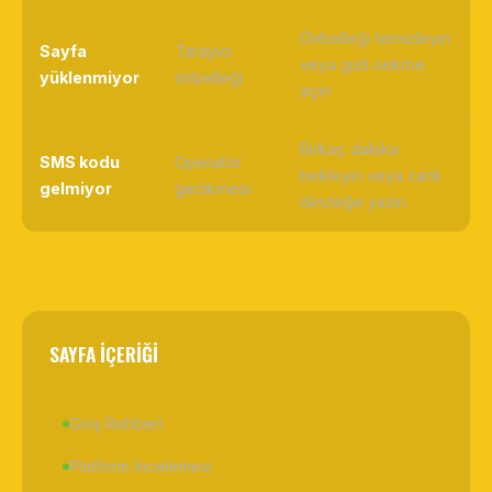
Önbelleği temizleyin
Sayfa
Tarayıcı
veya gizli sekme
yüklenmiyor
önbelleği
açın
Birkaç dakika
SMS kodu
Operatör
bekleyin veya canlı
gelmiyor
gecikmesi
desteğe yazın
SAYFA İÇERIĞI
Giriş Rehberi
Platform İncelemesi