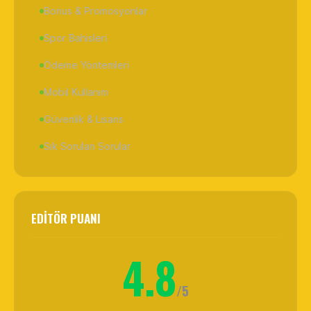
Bonus & Promosyonlar
Spor Bahisleri
Ödeme Yöntemleri
Mobil Kullanım
Güvenlik & Lisans
Sık Sorulan Sorular
EDITÖR PUANI
4.8
/5