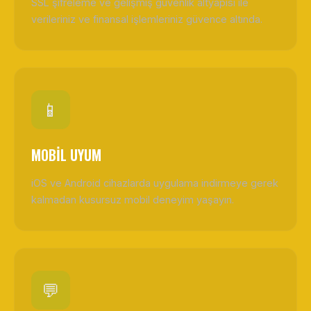
SSL şifreleme ve gelişmiş güvenlik altyapısı ile
verileriniz ve finansal işlemleriniz güvence altında.
📱
MOBIL UYUM
iOS ve Android cihazlarda uygulama indirmeye gerek
kalmadan kusursuz mobil deneyim yaşayın.
💬