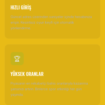
HIZLI GIRIŞ
Güncel adres üzerinden saniyeler içinde hesabınıza
erişin. Kesintisiz oyun keyfi için otomatik
yönlendirme.
🏆
YÜKSEK ORANLAR
Piyasanın en rekabetçi bahis oranlarıyla kazanma
şansınızı artırın. Binlerce spor etkinliği her gün
yayında.