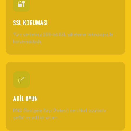
🔐
SSL KORUMASI
Tüm verileriniz 256-bit SSL şifreleme teknolojisi ile
korunmaktadır.
✅
ADIL OYUN
RNG (Rastgele Sayı Üreteci) sertifikalı oyunlarla
şeffaf ve adil bir ortam.