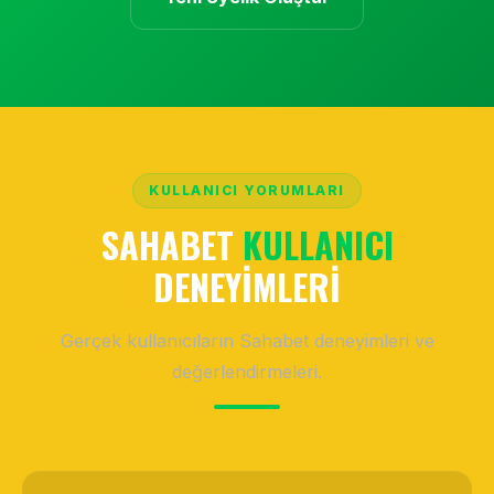
KULLANICI YORUMLARI
SAHABET
KULLANICI
DENEYIMLERI
Gerçek kullanıcıların Sahabet deneyimleri ve
değerlendirmeleri.