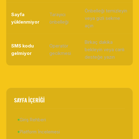
Önbelleği temizleyin
Sayfa
Tarayıcı
veya gizli sekme
yüklenmiyor
önbelleği
açın
Birkaç dakika
SMS kodu
Operatör
bekleyin veya canlı
gelmiyor
gecikmesi
desteğe yazın
SAYFA İÇERIĞI
Giriş Rehberi
Platform İncelemesi