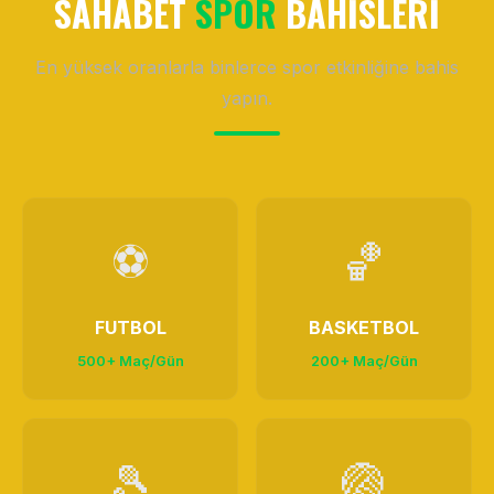
SAHABET
SPOR
BAHISLERI
En yüksek oranlarla binlerce spor etkinliğine bahis
yapın.
⚽
🏀
FUTBOL
BASKETBOL
500+ Maç/Gün
200+ Maç/Gün
🎾
🏐