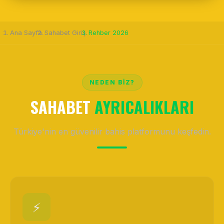
Ana Sayfa
›
Sahabet Giriş
›
Rehber 2026
NEDEN BIZ?
SAHABET
AYRICALIKLARI
Türkiye'nin en güvenilir bahis platformunu keşfedin.
⚡