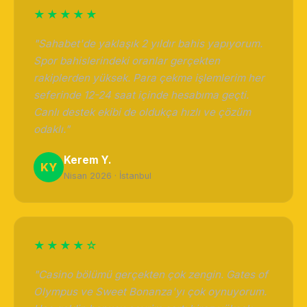
★★★★★
"Sahabet'de yaklaşık 2 yıldır bahis yapıyorum.
Spor bahislerindeki oranlar gerçekten
rakiplerden yüksek. Para çekme işlemlerim her
seferinde 12-24 saat içinde hesabıma geçti.
Canlı destek ekibi de oldukça hızlı ve çözüm
odaklı."
Kerem Y.
KY
Nisan 2026 · İstanbul
★★★★☆
"Casino bölümü gerçekten çok zengin. Gates of
Olympus ve Sweet Bonanza'yı çok oynuyorum.