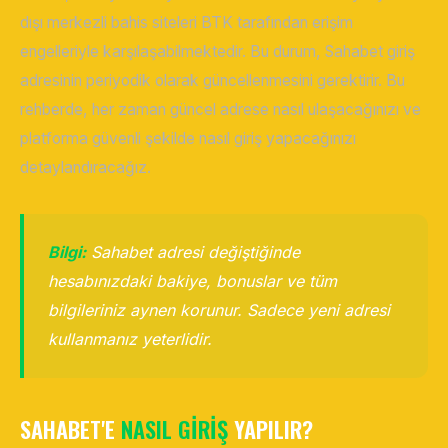
dışı merkezli bahis siteleri BTK tarafından erişim
engelleriyle karşılaşabilmektedir. Bu durum, Sahabet giriş
adresinin periyodik olarak güncellenmesini gerektirir. Bu
rehberde, her zaman güncel adrese nasıl ulaşacağınızı ve
platforma güvenli şekilde nasıl giriş yapacağınızı
detaylandıracağız.
Bilgi:
Sahabet adresi değiştiğinde
hesabınızdaki bakiye, bonuslar ve tüm
bilgileriniz aynen korunur. Sadece yeni adresi
kullanmanız yeterlidir.
SAHABET'E
NASIL GIRIŞ
YAPILIR?