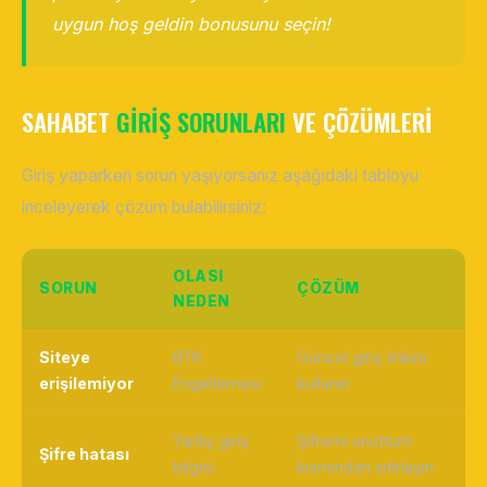
uygun hoş geldin bonusunu seçin!
SAHABET
GIRIŞ SORUNLARI
VE ÇÖZÜMLERI
Giriş yaparken sorun yaşıyorsanız aşağıdaki tabloyu
inceleyerek çözüm bulabilirsiniz:
OLASI
SORUN
ÇÖZÜM
NEDEN
Siteye
BTK
Güncel giriş linkini
erişilemiyor
Engellemesi
kullanın
Yanlış giriş
Şifremi unuttum
Şifre hatası
bilgisi
kısmından sıfırlayın