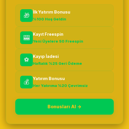
İlk Yatırım Bonusu
🎁
%100 Hoş Geldin
Kayıt Freespin
🎰
Yeni Üyelere 50 Freespin
Kayıp İadesi
⚽
Haftalık %25 Geri Ödeme
Yatırım Bonusu
💰
Her Yatırıma %20 Çevrimsiz
Bonusları Al →