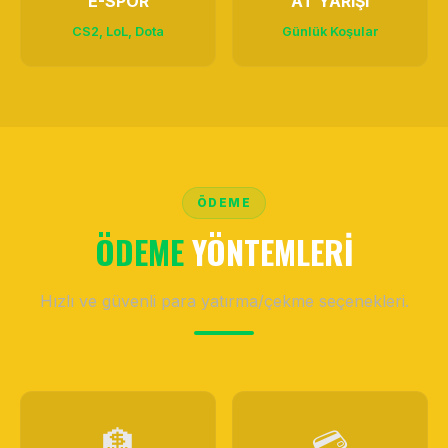
E-SPOR
AT YARIŞI
CS2, LoL, Dota
Günlük Koşular
ÖDEME
ÖDEME
YÖNTEMLERI
Hızlı ve güvenli para yatırma/çekme seçenekleri.
🏦
💳