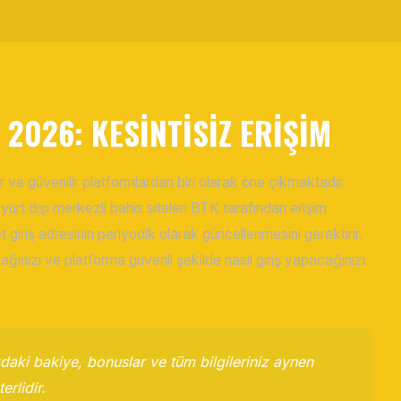
2026: KESINTISIZ ERIŞIM
 ve güvenilir platformlardan biri olarak öne çıkmaktadır.
rt dışı merkezli bahis siteleri BTK tarafından erişim
 giriş adresinin periyodik olarak güncellenmesini gerektirir.
ınızı ve platforma güvenli şekilde nasıl giriş yapacağınızı
aki bakiye, bonuslar ve tüm bilgileriniz aynen
rlidir.