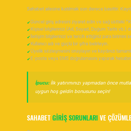
Sahabet ailesine katılmak son derece basittir. Kayı
Güncel giriş adresini ziyaret edin ve sağ üstteki "K
Kişisel bilgilerinizi (Ad, Soyad, Doğum Tarihi vb.) d
İletişim bilgilerinizi ve tercih ettiğiniz para birimini s
Kullanıcı adı ve güçlü bir şifre belirleyin.
Üyelik sözleşmesini onaylayın ve kaydınızı tamaml
E-posta veya SMS doğrulamasını yaparak hesabınızı
İpucu:
İlk yatırımınızı yapmadan önce mutla
uygun hoş geldin bonusunu seçin!
SAHABET
GIRIŞ SORUNLARI
VE ÇÖZÜMLE