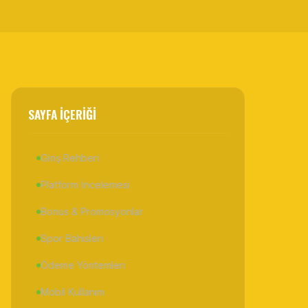
SAYFA İÇERIĞI
Giriş Rehberi
Platform İncelemesi
Bonus & Promosyonlar
Spor Bahisleri
Ödeme Yöntemleri
Mobil Kullanım