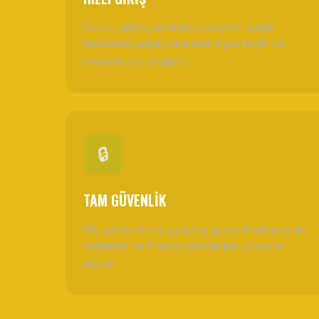
Güncel adres üzerinden saniyeler içinde
hesabınıza erişin. Kesintisiz oyun keyfi için
otomatik yönlendirme.
🔒
TAM GÜVENLIK
SSL şifreleme ve gelişmiş güvenlik altyapısı ile
verileriniz ve finansal işlemleriniz güvence
altında.