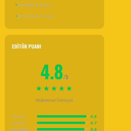
Güvenlik & Lisans
Sık Sorulan Sorular
EDITÖR PUANI
4.8
/5
★★★★★
Mükemmel Deneyim
Oranlar
4.8
Oyunlar
4.7
Bonuslar
4.6