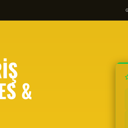
G
IŞ
ES &