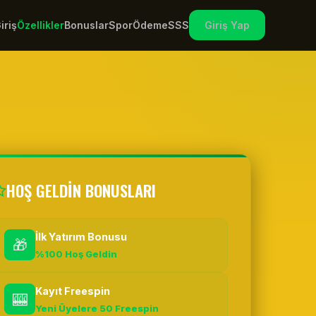
iriş
Özellikler
Bonuslar
Spor
Ödeme
SSS
Giriş Yap
HOŞ GELDIN BONUSLARI
İlk Yatırım Bonusu
🎁
%100 Hoş Geldin
Kayıt Freespin
🎰
Yeni Üyelere 50 Freespin