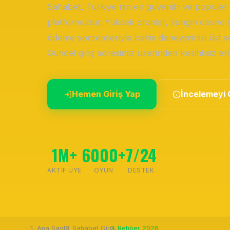
Sahabet, Türkiye'nin en güvenilir ve popüler 
platformudur. Yüksek oranlar, zengin casino s
ödeme yöntemleriyle bahis deneyiminizi üst se
Güncel giriş adresimiz üzerinden kesintisiz eri
Hemen Giriş Yap
İncelemeyi
1M+
6000+
7/24
AKTIF ÜYE
OYUN
DESTEK
Ana Sayfa
›
Sahabet Giriş
›
Rehber 2026