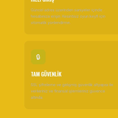
Güncel adres üzerinden saniyeler içinde
hesabınıza erişin. Kesintisiz oyun keyfi için
otomatik yönlendirme.
🔒
TAM GÜVENLIK
SSL şifreleme ve gelişmiş güvenlik altyapısı ile
verileriniz ve finansal işlemleriniz güvence
altında.