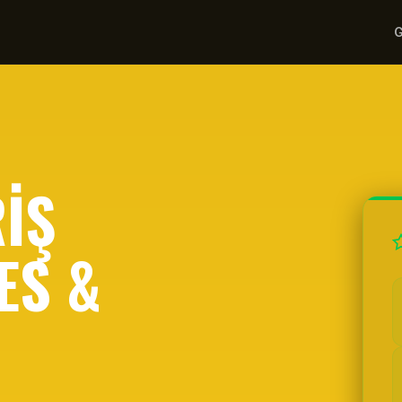
G
IŞ
ES &