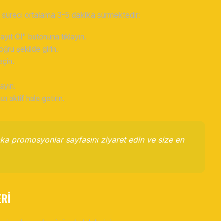
t süreci ortalama 3-5 dakika sürmektedir:
ayıt Ol" butonuna tıklayın.
oğru şekilde girin.
eçin.
ayın.
 aktif hale getirin.
ka promosyonlar sayfasını ziyaret edin ve size en
RI