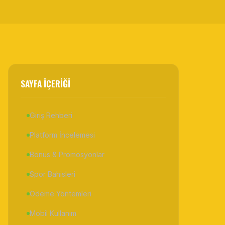
SAYFA İÇERIĞI
Giriş Rehberi
Platform İncelemesi
Bonus & Promosyonlar
Spor Bahisleri
Ödeme Yöntemleri
Mobil Kullanım