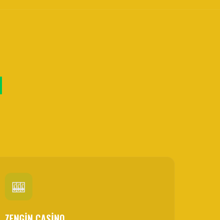
I
🎰
ZENGIN CASINO