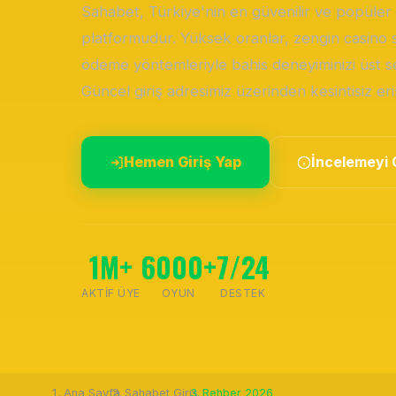
Sahabet, Türkiye'nin en güvenilir ve popüler 
platformudur. Yüksek oranlar, zengin casino s
ödeme yöntemleriyle bahis deneyiminizi üst se
Güncel giriş adresimiz üzerinden kesintisiz eri
Hemen Giriş Yap
İncelemeyi
1M+
6000+
7/24
AKTIF ÜYE
OYUN
DESTEK
Ana Sayfa
›
Sahabet Giriş
›
Rehber 2026