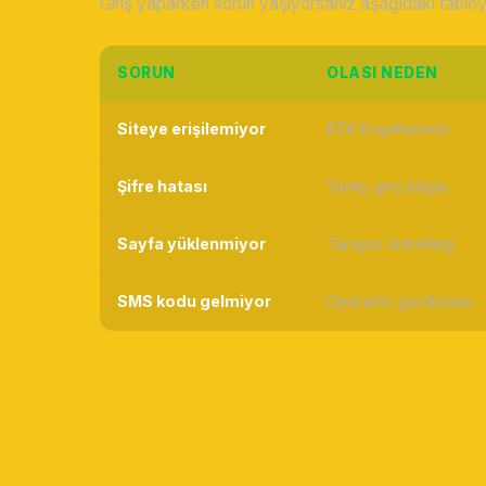
Giriş yaparken sorun yaşıyorsanız aşağıdaki tabloy
SORUN
OLASI NEDEN
Siteye erişilemiyor
BTK Engellemesi
Şifre hatası
Yanlış giriş bilgisi
Sayfa yüklenmiyor
Tarayıcı önbelleği
SMS kodu gelmiyor
Operatör gecikmesi