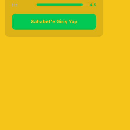
Hız
4.5
Sahabet'e Giriş Yap