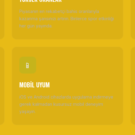
Piyasanın en rekabetçi bahis oranlarıyla
kazanma şansınızı artırın. Binlerce spor etkinliği
her gün yayında.
📱
MOBIL UYUM
iOS ve Android cihazlarda uygulama indirmeye
gerek kalmadan kusursuz mobil deneyim
yaşayın.