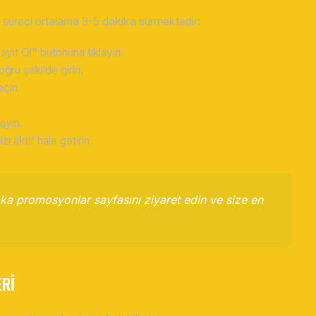
t süreci ortalama 3-5 dakika sürmektedir:
ayıt Ol" butonuna tıklayın.
oğru şekilde girin.
eçin.
ayın.
 aktif hale getirin.
ka promosyonlar sayfasını ziyaret edin ve size en
RI