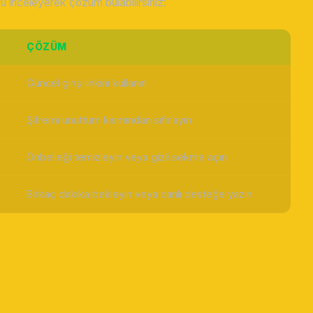
u inceleyerek çözüm bulabilirsiniz:
ÇÖZÜM
Güncel giriş linkini kullanın
Şifremi unuttum kısmından sıfırlayın
Önbelleği temizleyin veya gizli sekme açın
Birkaç dakika bekleyin veya canlı desteğe yazın