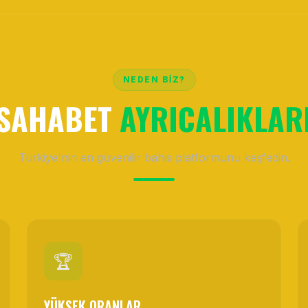
NEDEN BIZ?
SAHABET
AYRICALIKLAR
Türkiye'nin en güvenilir bahis platformunu keşfedin.
🏆
YÜKSEK ORANLAR