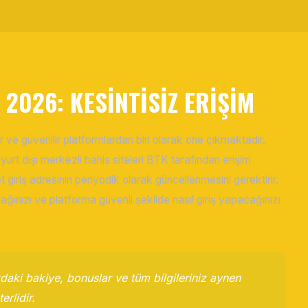
2026: KESINTISIZ ERIŞIM
 ve güvenilir platformlardan biri olarak öne çıkmaktadır.
rt dışı merkezli bahis siteleri BTK tarafından erişim
 giriş adresinin periyodik olarak güncellenmesini gerektirir.
ınızı ve platforma güvenli şekilde nasıl giriş yapacağınızı
aki bakiye, bonuslar ve tüm bilgileriniz aynen
rlidir.