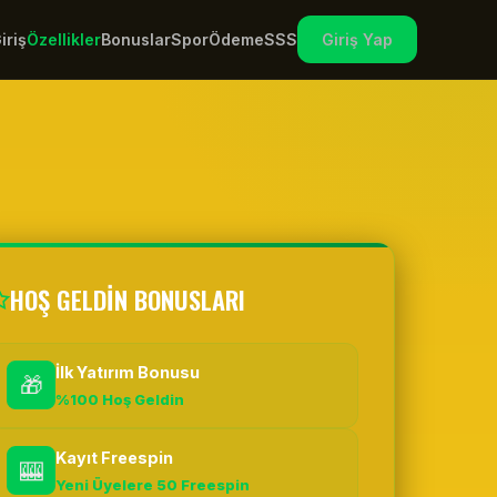
iriş
Özellikler
Bonuslar
Spor
Ödeme
SSS
Giriş Yap
HOŞ GELDIN BONUSLARI
İlk Yatırım Bonusu
🎁
%100 Hoş Geldin
Kayıt Freespin
🎰
Yeni Üyelere 50 Freespin