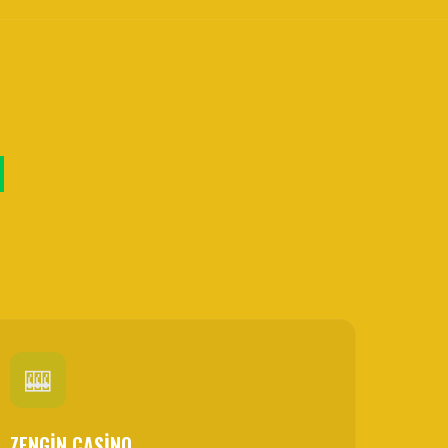
I
🎰
ZENGIN CASINO