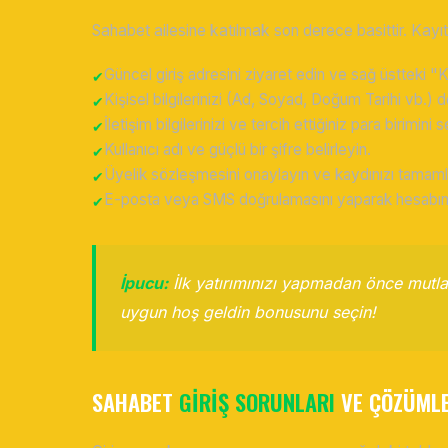
Sahabet ailesine katılmak son derece basittir. Kayı
Güncel giriş adresini ziyaret edin ve sağ üstteki "K
Kişisel bilgilerinizi (Ad, Soyad, Doğum Tarihi vb.) d
İletişim bilgilerinizi ve tercih ettiğiniz para birimini s
Kullanıcı adı ve güçlü bir şifre belirleyin.
Üyelik sözleşmesini onaylayın ve kaydınızı tamaml
E-posta veya SMS doğrulamasını yaparak hesabınızı
İpucu:
İlk yatırımınızı yapmadan önce mutla
uygun hoş geldin bonusunu seçin!
SAHABET
GIRIŞ SORUNLARI
VE ÇÖZÜMLE