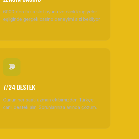
6000'den fazla slot oyunu ve canlı krupiyeler
eşliğinde gerçek casino deneyimi sizi bekliyor.
💬
7/24 DESTEK
Günün her saati uzman ekibimizden Türkçe
canlı destek alın. Sorunlarınıza anında çözüm.