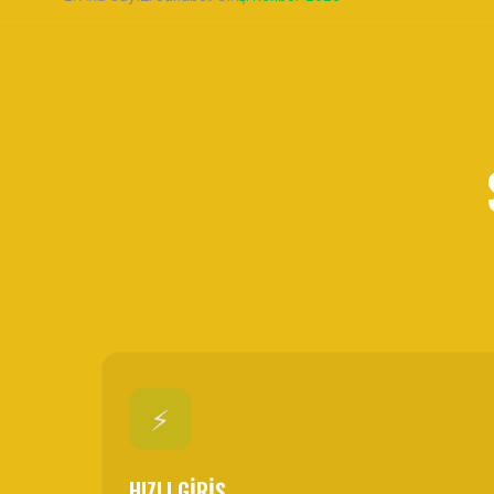
⚡
HIZLI GIRIŞ