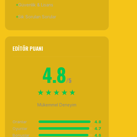
Güvenlik & Lisans
Sık Sorulan Sorular
EDITÖR PUANI
4.8
/5
★★★★★
Mükemmel Deneyim
Oranlar
4.8
Oyunlar
4.7
Bonuslar
4.6