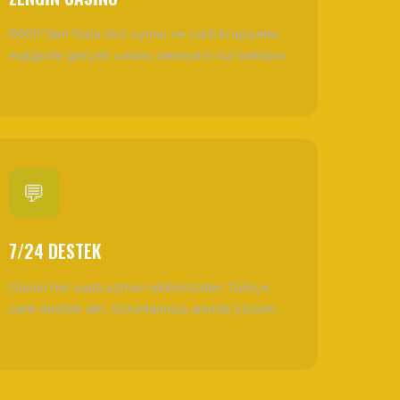
6000'den fazla slot oyunu ve canlı krupiyeler
eşliğinde gerçek casino deneyimi sizi bekliyor.
💬
7/24 DESTEK
Günün her saati uzman ekibimizden Türkçe
canlı destek alın. Sorunlarınıza anında çözüm.