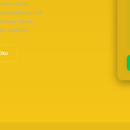
online bahis
eçenekleri ve hızlı
viyeye taşıyın.
şim sağlayın.
 Oku