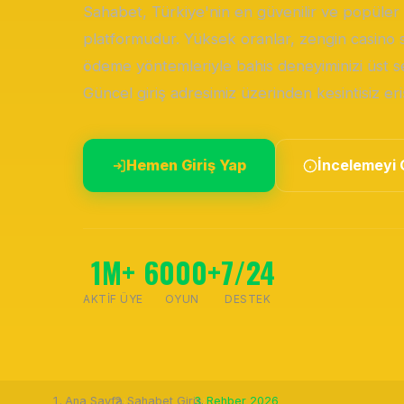
Sahabet, Türkiye'nin en güvenilir ve popüler 
platformudur. Yüksek oranlar, zengin casino s
ödeme yöntemleriyle bahis deneyiminizi üst se
Güncel giriş adresimiz üzerinden kesintisiz eri
Hemen Giriş Yap
İncelemeyi
1M+
6000+
7/24
AKTIF ÜYE
OYUN
DESTEK
Ana Sayfa
›
Sahabet Giriş
›
Rehber 2026