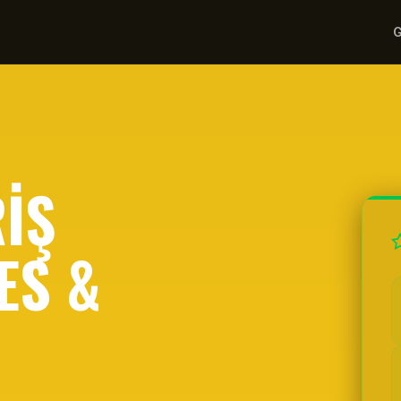
G
IŞ
ES &