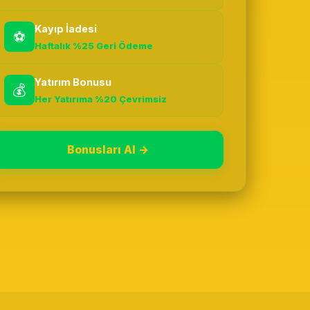
Kayıp İadesi
⚽
Haftalık %25 Geri Ödeme
Yatırım Bonusu
💰
Her Yatırıma %20 Çevrimsiz
Bonusları Al →