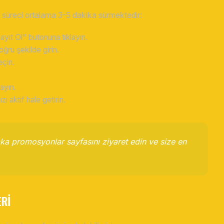
t süreci ortalama 3-5 dakika sürmektedir:
ayıt Ol" butonuna tıklayın.
oğru şekilde girin.
eçin.
ayın.
 aktif hale getirin.
ka promosyonlar sayfasını ziyaret edin ve size en
RI