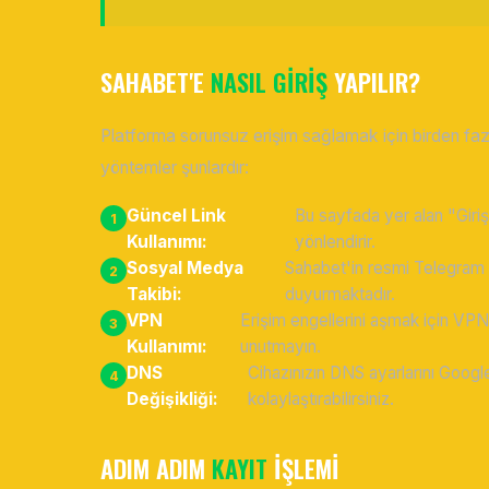
SAHABET'E
NASIL GIRIŞ
YAPILIR?
Platforma sorunsuz erişim sağlamak için birden faz
yöntemler şunlardır:
Güncel Link
Bu sayfada yer alan "Giri
Kullanımı:
yönlendirir.
Sosyal Medya
Sahabet'in resmi Telegram k
Takibi:
duyurmaktadır.
VPN
Erişim engellerini aşmak için VPN s
Kullanımı:
unutmayın.
DNS
Cihazınızın DNS ayarlarını Google
Değişikliği:
kolaylaştırabilirsiniz.
ADIM ADIM
KAYIT
İŞLEMI