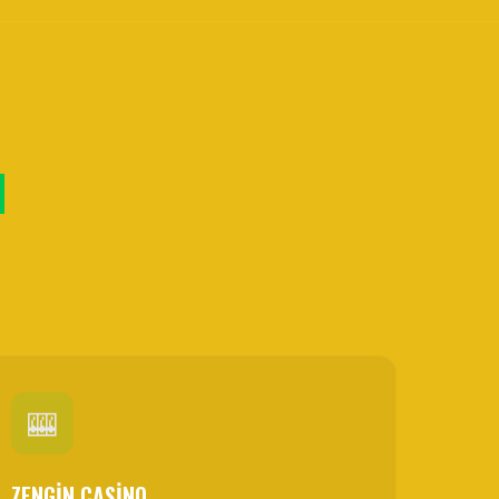
I
🎰
ZENGIN CASINO