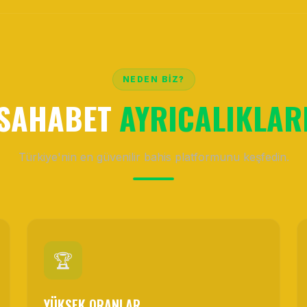
NEDEN BIZ?
SAHABET
AYRICALIKLAR
Türkiye'nin en güvenilir bahis platformunu keşfedin.
🏆
YÜKSEK ORANLAR