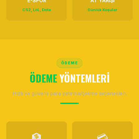
E-SPOR
AT YARIŞI
CS2, LoL, Dota
Günlük Koşular
ÖDEME
ÖDEME
YÖNTEMLERI
Hızlı ve güvenli para yatırma/çekme seçenekleri.
🏦
💳