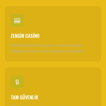
🎰
ZENGIN CASINO
6000'den fazla slot oyunu ve canlı krupiyeler
eşliğinde gerçek casino deneyimi sizi bekliyor.
🔒
TAM GÜVENLIK