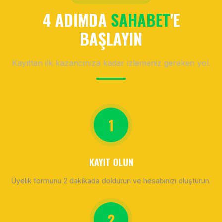
4 ADIMDA
SAHABET
'E
BAŞLAYIN
Kayıttan ilk kazancınıza kadar izlemeniz gereken yol.
1
KAYIT OLUN
Üyelik formunu 2 dakikada doldurun ve hesabınızı oluşturun.
2