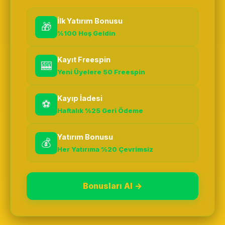
İlk Yatırım Bonusu
🎁
%100 Hoş Geldin
Kayıt Freespin
🎰
Yeni Üyelere 50 Freespin
Kayıp İadesi
⚽
Haftalık %25 Geri Ödeme
Yatırım Bonusu
💰
Her Yatırıma %20 Çevrimsiz
Bonusları Al →