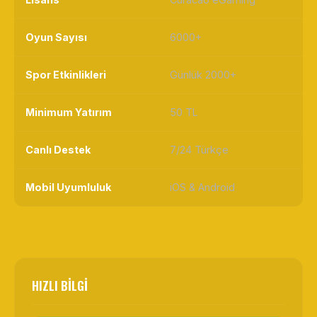
Oyun Sayısı
6000+
Spor Etkinlikleri
Günlük 2000+
Minimum Yatırım
50 TL
Canlı Destek
7/24 Türkçe
Mobil Uyumluluk
iOS & Android
HIZLI BILGI