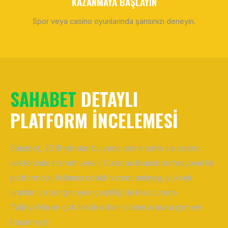
KAZANMAYA BAŞLAYIN
Spor veya casino oyunlarında şansınızı deneyin.
SAHABET
DETAYLI
PLATFORM İNCELEMESI
Sahabet, 2018 yılından bu yana online bahis ve casino
sektöründe hizmet veren, Curacao lisanslı profesyonel bir
platformdur. Kullanıcı odaklı hizmet anlayışı, yüksek
oranları ve zengin oyun çeşitliliği ile kısa sürede
Türkiye'nin en çok tercih edilen siteleri arasına girmeyi
başarmıştır.