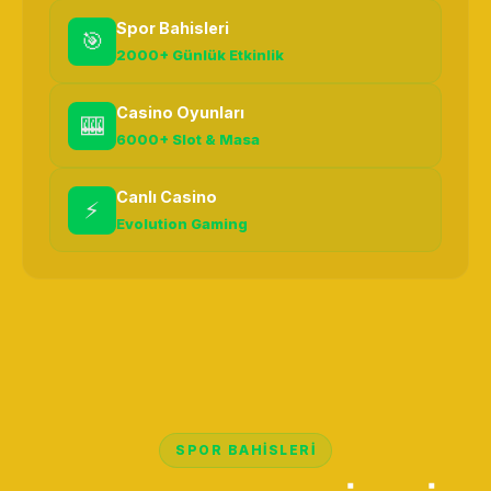
Spor Bahisleri
🎯
2000+ Günlük Etkinlik
Casino Oyunları
🎰
6000+ Slot & Masa
Canlı Casino
⚡
Evolution Gaming
SPOR BAHISLERI