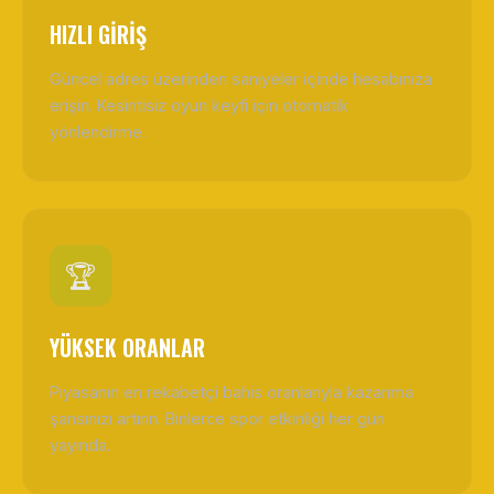
HIZLI GIRIŞ
Güncel adres üzerinden saniyeler içinde hesabınıza
erişin. Kesintisiz oyun keyfi için otomatik
yönlendirme.
🏆
YÜKSEK ORANLAR
Piyasanın en rekabetçi bahis oranlarıyla kazanma
şansınızı artırın. Binlerce spor etkinliği her gün
yayında.