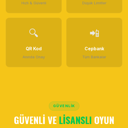
Hızlı & Güvenli
Düşük Limitler
🔍
📲
QR Kod
Cepbank
Anında Onay
Tüm Bankalar
GÜVENLIK
GÜVENLI VE
LISANSLI
OYUN