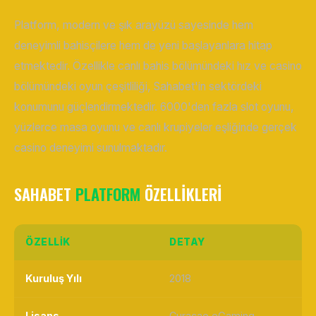
Platform, modern ve şık arayüzü sayesinde hem
deneyimli bahisçilere hem de yeni başlayanlara hitap
etmektedir. Özellikle canlı bahis bölümündeki hız ve casino
bölümündeki oyun çeşitliliği, Sahabet'in sektördeki
konumunu güçlendirmektedir. 6000'den fazla slot oyunu,
yüzlerce masa oyunu ve canlı krupiyeler eşliğinde gerçek
casino deneyimi sunulmaktadır.
SAHABET
PLATFORM
ÖZELLIKLERI
ÖZELLIK
DETAY
Kuruluş Yılı
2018
Lisans
Curacao eGaming