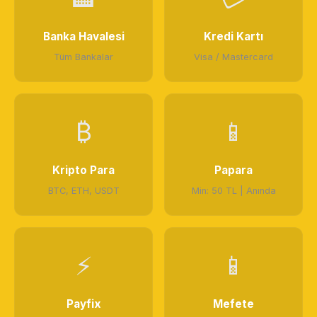
Banka Havalesi
Kredi Kartı
Tüm Bankalar
Visa / Mastercard
₿
📱
Kripto Para
Papara
BTC, ETH, USDT
Min: 50 TL | Anında
⚡
📱
Payfix
Mefete