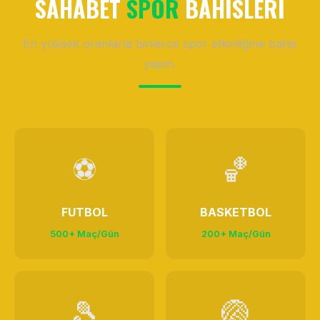
SAHABET
SPOR
BAHISLERI
En yüksek oranlarla binlerce spor etkinliğine bahis
yapın.
⚽
🏀
FUTBOL
BASKETBOL
500+ Maç/Gün
200+ Maç/Gün
🎾
🏐