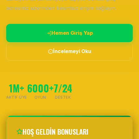
adresimiz üzerinden kesintisiz erişim sağlayın.
Hemen Giriş Yap
İncelemeyi Oku
1M+
6000+
7/24
AKTIF ÜYE
OYUN
DESTEK
HOŞ GELDIN BONUSLARI