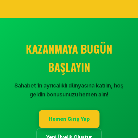
KAZANMAYA BUGÜN
BAŞLAYIN
Sahabet'in ayrıcalıklı dünyasına katılın, hoş
geldin bonusunuzu hemen alın!
Hemen Giriş Yap
Yeni Üyelik Oluştur