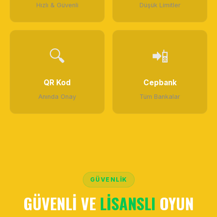
Hızlı & Güvenli
Düşük Limitler
🔍
📲
QR Kod
Cepbank
Anında Onay
Tüm Bankalar
GÜVENLIK
GÜVENLI VE
LISANSLI
OYUN