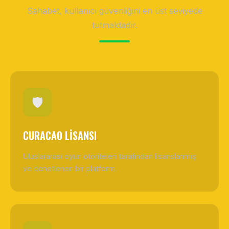
Sahabet, kullanıcı güvenliğini en üst seviyede
tutmaktadır.
🛡️
CURACAO LISANSI
Uluslararası oyun otoriteleri tarafından lisanslanmış
ve denetlenen bir platform.