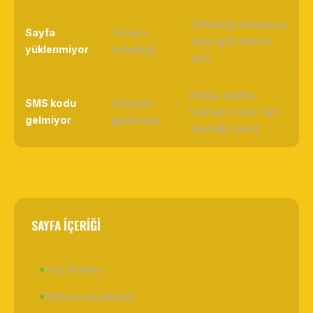
Önbelleği temizleyin
Sayfa
Tarayıcı
veya gizli sekme
yüklenmiyor
önbelleği
açın
Birkaç dakika
SMS kodu
Operatör
bekleyin veya canlı
gelmiyor
gecikmesi
desteğe yazın
SAYFA İÇERIĞI
Giriş Rehberi
Platform İncelemesi