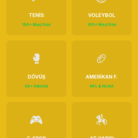
TENIS
VOLEYBOL
150+ Maç/Gün
100+ Maç/Gün
🥊
🏈
DÖVÜŞ
AMERIKAN F.
50+ Etkinlik
NFL & NCAA
🎮
🏇