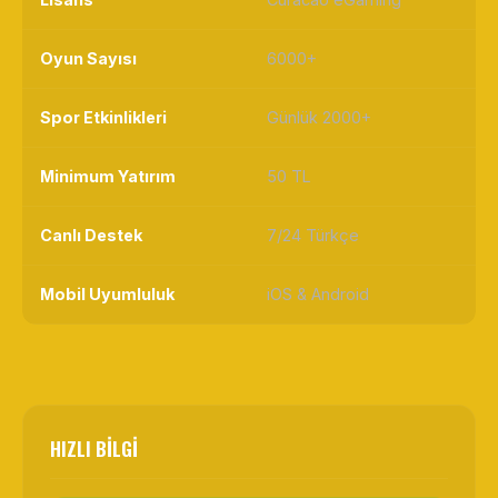
Oyun Sayısı
6000+
Spor Etkinlikleri
Günlük 2000+
Minimum Yatırım
50 TL
Canlı Destek
7/24 Türkçe
Mobil Uyumluluk
iOS & Android
HIZLI BILGI