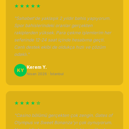
★★★★★
"Sahabet'de yaklaşık 2 yıldır bahis yapıyorum.
Spor bahislerindeki oranlar gerçekten
rakiplerden yüksek. Para çekme işlemlerim her
seferinde 12-24 saat içinde hesabıma geçti.
Canlı destek ekibi de oldukça hızlı ve çözüm
odaklı."
Kerem Y.
KY
Nisan 2026 · İstanbul
★★★★☆
"Casino bölümü gerçekten çok zengin. Gates of
Olympus ve Sweet Bonanza'yı çok oynuyorum.