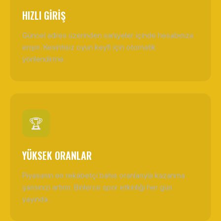
HIZLI GIRIŞ
Güncel adres üzerinden saniyeler içinde hesabınıza
erişin. Kesintisiz oyun keyfi için otomatik
yönlendirme.
🏆
YÜKSEK ORANLAR
Piyasanın en rekabetçi bahis oranlarıyla kazanma
şansınızı artırın. Binlerce spor etkinliği her gün
yayında.