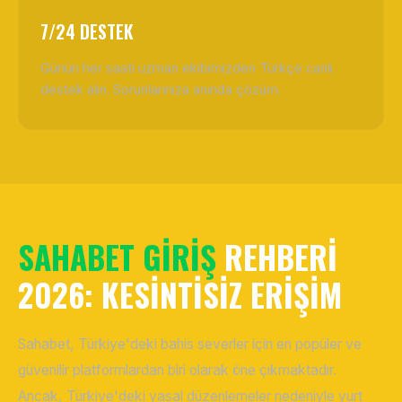
7/24 DESTEK
Günün her saati uzman ekibimizden Türkçe canlı
destek alın. Sorunlarınıza anında çözüm.
SAHABET GIRIŞ
REHBERI
2026: KESINTISIZ ERIŞIM
Sahabet, Türkiye'deki bahis severler için en popüler ve
güvenilir platformlardan biri olarak öne çıkmaktadır.
Ancak, Türkiye'deki yasal düzenlemeler nedeniyle yurt