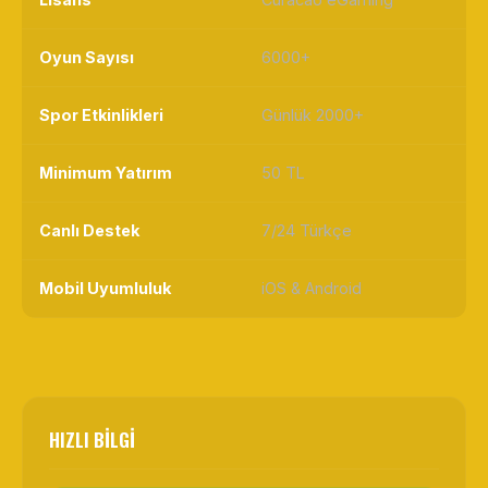
Oyun Sayısı
6000+
Spor Etkinlikleri
Günlük 2000+
Minimum Yatırım
50 TL
Canlı Destek
7/24 Türkçe
Mobil Uyumluluk
iOS & Android
HIZLI BILGI