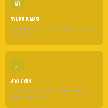
🔐
SSL KORUMASI
Tüm verileriniz 256-bit SSL şifreleme teknolojisi ile
korunmaktadır.
✅
ADIL OYUN
RNG (Rastgele Sayı Üreteci) sertifikalı oyunlarla
şeffaf ve adil bir ortam.