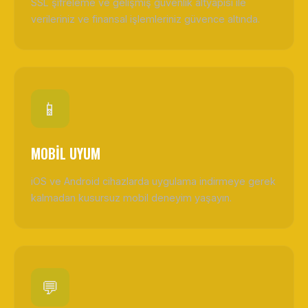
SSL şifreleme ve gelişmiş güvenlik altyapısı ile
verileriniz ve finansal işlemleriniz güvence altında.
📱
MOBIL UYUM
iOS ve Android cihazlarda uygulama indirmeye gerek
kalmadan kusursuz mobil deneyim yaşayın.
💬