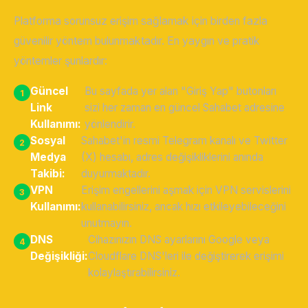
Platforma sorunsuz erişim sağlamak için birden fazla
güvenilir yöntem bulunmaktadır. En yaygın ve pratik
yöntemler şunlardır:
Güncel
Bu sayfada yer alan "Giriş Yap" butonları
Link
sizi her zaman en güncel Sahabet adresine
Kullanımı:
yönlendirir.
Sosyal
Sahabet'in resmi Telegram kanalı ve Twitter
Medya
(X) hesabı, adres değişikliklerini anında
Takibi:
duyurmaktadır.
VPN
Erişim engellerini aşmak için VPN servislerini
Kullanımı:
kullanabilirsiniz, ancak hızı etkileyebileceğini
unutmayın.
DNS
Cihazınızın DNS ayarlarını Google veya
Değişikliği:
Cloudflare DNS'leri ile değiştirerek erişimi
kolaylaştırabilirsiniz.