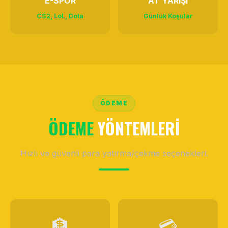
E-SPOR
AT YARIŞI
CS2, LoL, Dota
Günlük Koşular
ÖDEME
ÖDEME
YÖNTEMLERI
Hızlı ve güvenli para yatırma/çekme seçenekleri.
🏦
💳