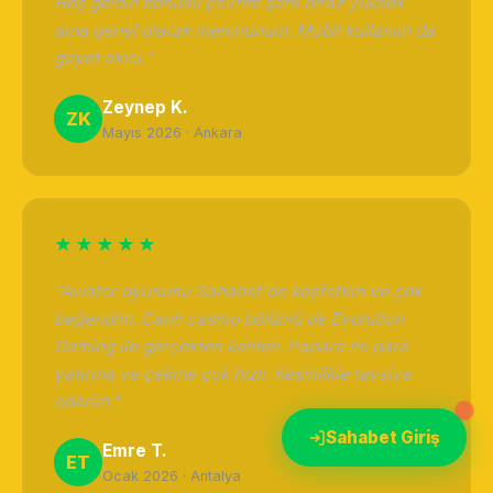
Hoş geldin bonusu çevrim şartı biraz yüksek
ama genel olarak memnunum. Mobil kullanım da
gayet akıcı."
Zeynep K.
ZK
Mayıs 2026 · Ankara
★★★★★
"Aviator oyununu Sahabet'de keşfettim ve çok
beğendim. Canlı casino bölümü de Evolution
Gaming ile gerçekten kaliteli. Papara ile para
yatırma ve çekme çok hızlı. Kesinlikle tavsiye
ederim."
Sahabet Giriş
Emre T.
ET
Ocak 2026 · Antalya