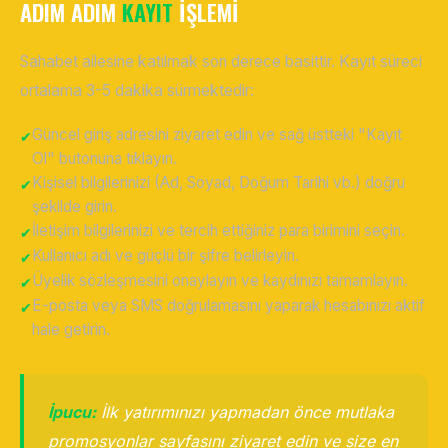
ADIM ADIM
KAYIT
İŞLEMI
Sahabet ailesine katılmak son derece basittir. Kayıt süreci
ortalama 3-5 dakika sürmektedir:
Güncel giriş adresini ziyaret edin ve sağ üstteki "Kayıt
Ol" butonuna tıklayın.
Kişisel bilgilerinizi (Ad, Soyad, Doğum Tarihi vb.) doğru
şekilde girin.
İletişim bilgilerinizi ve tercih ettiğiniz para birimini seçin.
Kullanıcı adı ve güçlü bir şifre belirleyin.
Üyelik sözleşmesini onaylayın ve kaydınızı tamamlayın.
E-posta veya SMS doğrulamasını yaparak hesabınızı aktif
hale getirin.
İpucu:
İlk yatırımınızı yapmadan önce mutlaka
promosyonlar sayfasını ziyaret edin ve size en