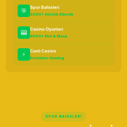
Spor Bahisleri
🎯
2000+ Günlük Etkinlik
Casino Oyunları
🎰
6000+ Slot & Masa
Canlı Casino
⚡
Evolution Gaming
SPOR BAHISLERI