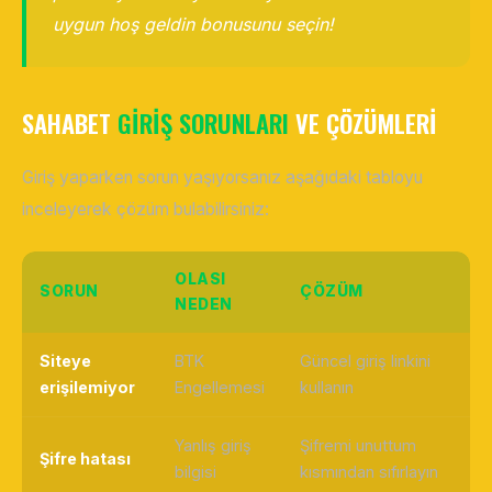
uygun hoş geldin bonusunu seçin!
SAHABET
GIRIŞ SORUNLARI
VE ÇÖZÜMLERI
Giriş yaparken sorun yaşıyorsanız aşağıdaki tabloyu
inceleyerek çözüm bulabilirsiniz:
OLASI
SORUN
ÇÖZÜM
NEDEN
Siteye
BTK
Güncel giriş linkini
erişilemiyor
Engellemesi
kullanın
Yanlış giriş
Şifremi unuttum
Şifre hatası
bilgisi
kısmından sıfırlayın