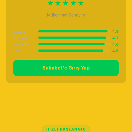
★★★★★
Mükemmel Deneyim
Oranlar
4.8
Oyunlar
4.7
Bonuslar
4.6
Hız
4.5
Sahabet'e Giriş Yap
HIZLI BAŞLANGIÇ