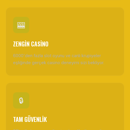
🎰
ZENGIN CASINO
6000'den fazla slot oyunu ve canlı krupiyeler
eşliğinde gerçek casino deneyimi sizi bekliyor.
🔒
TAM GÜVENLIK