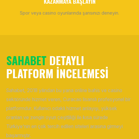
KAZANMAYA BAŞLAYIN
Spor veya casino oyunlarında şansınızı deneyin.
SAHABET
DETAYLI
PLATFORM İNCELEMESI
Sahabet, 2018 yılından bu yana online bahis ve casino
sektöründe hizmet veren, Curacao lisanslı profesyonel bir
platformdur. Kullanıcı odaklı hizmet anlayışı, yüksek
oranları ve zengin oyun çeşitliliği ile kısa sürede
Türkiye'nin en çok tercih edilen siteleri arasına girmeyi
başarmıştır.