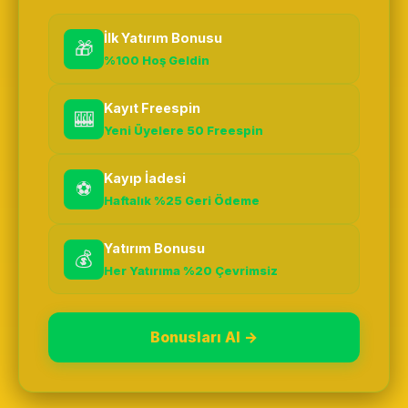
İlk Yatırım Bonusu
🎁
%100 Hoş Geldin
Kayıt Freespin
🎰
Yeni Üyelere 50 Freespin
Kayıp İadesi
⚽
Haftalık %25 Geri Ödeme
Yatırım Bonusu
💰
Her Yatırıma %20 Çevrimsiz
Bonusları Al →