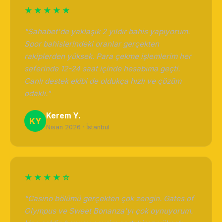
★★★★★
"Sahabet'de yaklaşık 2 yıldır bahis yapıyorum.
Spor bahislerindeki oranlar gerçekten
rakiplerden yüksek. Para çekme işlemlerim her
seferinde 12-24 saat içinde hesabıma geçti.
Canlı destek ekibi de oldukça hızlı ve çözüm
odaklı."
Kerem Y.
KY
Nisan 2026 · İstanbul
★★★★☆
"Casino bölümü gerçekten çok zengin. Gates of
Olympus ve Sweet Bonanza'yı çok oynuyorum.