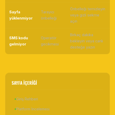
Önbelleği temizleyin
Sayfa
Tarayıcı
veya gizli sekme
yüklenmiyor
önbelleği
açın
Birkaç dakika
SMS kodu
Operatör
bekleyin veya canlı
gelmiyor
gecikmesi
desteğe yazın
SAYFA İÇERIĞI
Giriş Rehberi
Platform İncelemesi