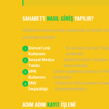
SAHABET'E
NASIL GIRIŞ
YAPILIR?
Platforma sorunsuz erişim sağlamak için birden faz
yöntemler şunlardır:
Güncel Link
Bu sayfada yer alan "Giri
Kullanımı:
yönlendirir.
Sosyal Medya
Sahabet'in resmi Telegram k
Takibi:
duyurmaktadır.
VPN
Erişim engellerini aşmak için VPN s
Kullanımı:
unutmayın.
DNS
Cihazınızın DNS ayarlarını Google
Değişikliği:
kolaylaştırabilirsiniz.
ADIM ADIM
KAYIT
İŞLEMI