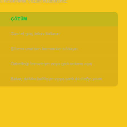
u inceleyerek çözüm bulabilirsiniz:
ÇÖZÜM
Güncel giriş linkini kullanın
Şifremi unuttum kısmından sıfırlayın
Önbelleği temizleyin veya gizli sekme açın
Birkaç dakika bekleyin veya canlı desteğe yazın