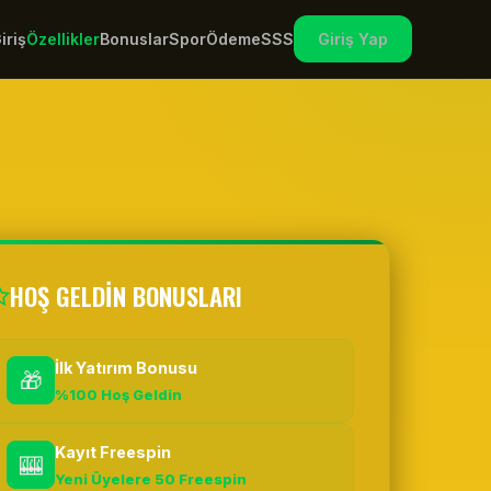
iriş
Özellikler
Bonuslar
Spor
Ödeme
SSS
Giriş Yap
HOŞ GELDIN BONUSLARI
İlk Yatırım Bonusu
🎁
%100 Hoş Geldin
Kayıt Freespin
🎰
Yeni Üyelere 50 Freespin