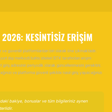
2026: KESINTISIZ ERIŞIM
 ve güvenilir platformlardan biri olarak öne çıkmaktadır.
rt dışı merkezli bahis siteleri BTK tarafından erişim
 giriş adresinin periyodik olarak güncellenmesini gerektirir.
ınızı ve platforma güvenli şekilde nasıl giriş yapacağınızı
aki bakiye, bonuslar ve tüm bilgileriniz aynen
rlidir.