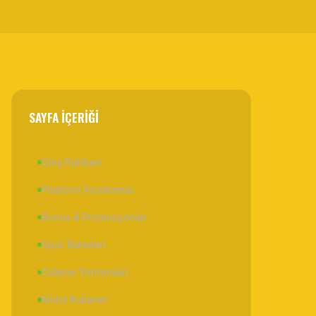
SAYFA İÇERIĞI
Giriş Rehberi
Platform İncelemesi
Bonus & Promosyonlar
Spor Bahisleri
Ödeme Yöntemleri
Mobil Kullanım