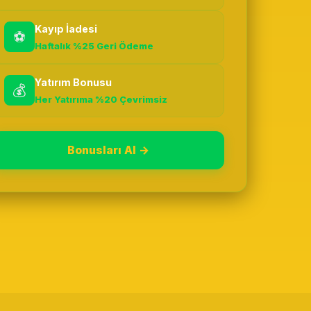
Kayıp İadesi
⚽
Haftalık %25 Geri Ödeme
Yatırım Bonusu
💰
Her Yatırıma %20 Çevrimsiz
Bonusları Al →