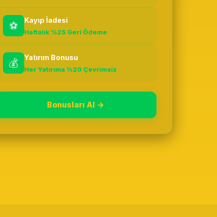
Kayıp İadesi
⚽
Haftalık %25 Geri Ödeme
Yatırım Bonusu
💰
Her Yatırıma %20 Çevrimsiz
Bonusları Al →