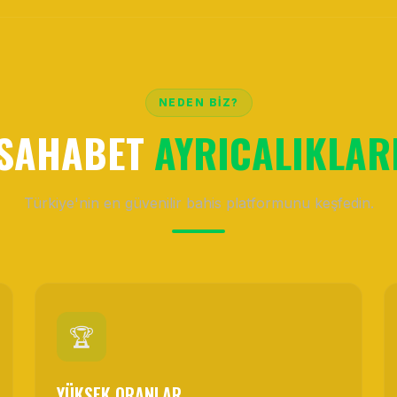
NEDEN BIZ?
SAHABET
AYRICALIKLAR
Türkiye'nin en güvenilir bahis platformunu keşfedin.
🏆
YÜKSEK ORANLAR