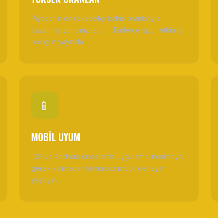
Piyasanın en rekabetçi bahis oranlarıyla
kazanma şansınızı artırın. Binlerce spor etkinliği
her gün yayında.
📱
MOBIL UYUM
iOS ve Android cihazlarda uygulama indirmeye
gerek kalmadan kusursuz mobil deneyim
yaşayın.