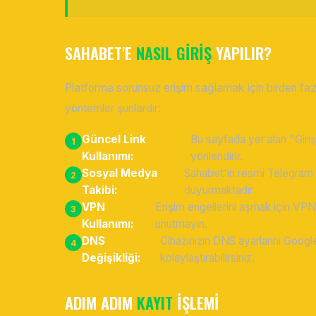
SAHABET'E
NASIL GIRIŞ
YAPILIR?
Platforma sorunsuz erişim sağlamak için birden faz
yöntemler şunlardır:
Güncel Link
Bu sayfada yer alan "Giri
Kullanımı:
yönlendirir.
Sosyal Medya
Sahabet'in resmi Telegram k
Takibi:
duyurmaktadır.
VPN
Erişim engellerini aşmak için VPN s
Kullanımı:
unutmayın.
DNS
Cihazınızın DNS ayarlarını Google
Değişikliği:
kolaylaştırabilirsiniz.
ADIM ADIM
KAYIT
İŞLEMI