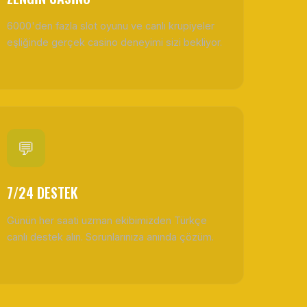
6000'den fazla slot oyunu ve canlı krupiyeler
eşliğinde gerçek casino deneyimi sizi bekliyor.
💬
7/24 DESTEK
Günün her saati uzman ekibimizden Türkçe
canlı destek alın. Sorunlarınıza anında çözüm.