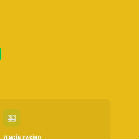
I
🎰
ZENGIN CASINO