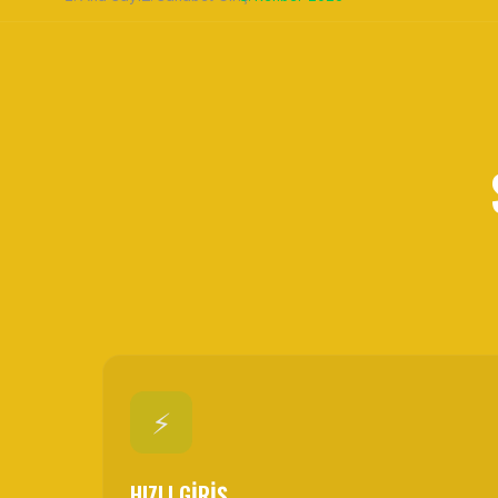
⚡
HIZLI GIRIŞ