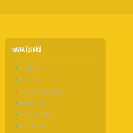
SAYFA İÇERIĞI
Giriş Rehberi
Platform İncelemesi
Bonus & Promosyonlar
Spor Bahisleri
Ödeme Yöntemleri
Mobil Kullanım