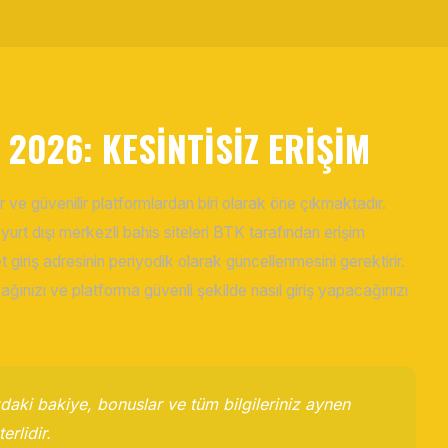
2026: KESINTISIZ ERIŞIM
 ve güvenilir platformlardan biri olarak öne çıkmaktadır.
rt dışı merkezli bahis siteleri BTK tarafından erişim
 giriş adresinin periyodik olarak güncellenmesini gerektirir.
ınızı ve platforma güvenli şekilde nasıl giriş yapacağınızı
aki bakiye, bonuslar ve tüm bilgileriniz aynen
rlidir.