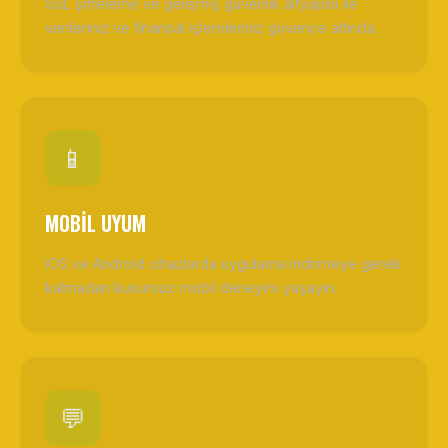
SSL şifreleme ve gelişmiş güvenlik altyapısı ile
verileriniz ve finansal işlemleriniz güvence altında.
📱
MOBIL UYUM
iOS ve Android cihazlarda uygulama indirmeye gerek
kalmadan kusursuz mobil deneyim yaşayın.
💬