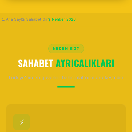
Ana Sayfa
›
Sahabet Giriş
›
Rehber 2026
NEDEN BIZ?
SAHABET
AYRICALIKLARI
Türkiye'nin en güvenilir bahis platformunu keşfedin.
⚡