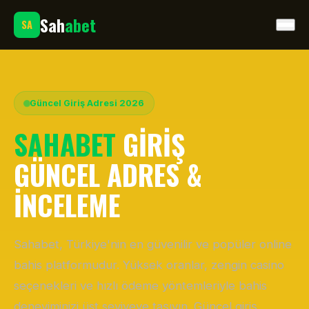
Sah
abet
SA
Güncel Giriş Adresi 2026
SAHABET
GIRIŞ
GÜNCEL ADRES &
İNCELEME
Sahabet, Türkiye'nin en güvenilir ve popüler online
bahis platformudur. Yüksek oranlar, zengin casino
seçenekleri ve hızlı ödeme yöntemleriyle bahis
deneyiminizi üst seviyeye taşıyın. Güncel giriş