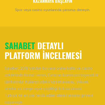
KAZANMAYA BAŞLAYIN
Spor veya casino oyunlarında şansınızı deneyin.
SAHABET
DETAYLI
PLATFORM İNCELEMESI
Sahabet, 2018 yılından bu yana online bahis ve casino
sektöründe hizmet veren, Curacao lisanslı profesyonel bir
platformdur. Kullanıcı odaklı hizmet anlayışı, yüksek
oranları ve zengin oyun çeşitliliği ile kısa sürede
Türkiye'nin en çok tercih edilen siteleri arasına girmeyi
başarmıştır.