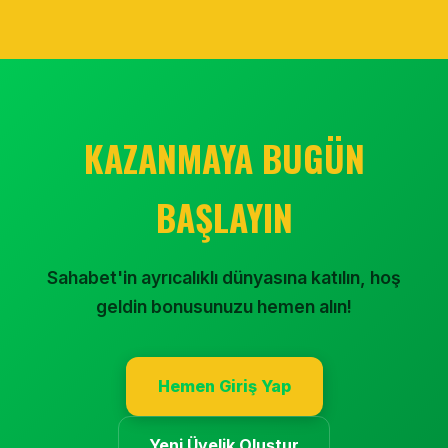
KAZANMAYA BUGÜN
BAŞLAYIN
Sahabet'in ayrıcalıklı dünyasına katılın, hoş
geldin bonusunuzu hemen alın!
Hemen Giriş Yap
Yeni Üyelik Oluştur