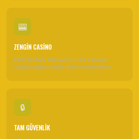
🎰
ZENGIN CASINO
6000'den fazla slot oyunu ve canlı krupiyeler
eşliğinde gerçek casino deneyimi sizi bekliyor.
🔒
TAM GÜVENLIK