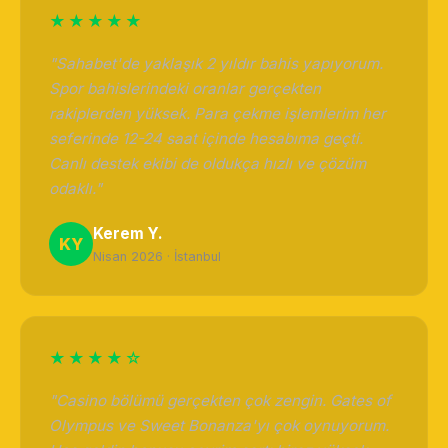
★★★★★
"Sahabet'de yaklaşık 2 yıldır bahis yapıyorum.
Spor bahislerindeki oranlar gerçekten
rakiplerden yüksek. Para çekme işlemlerim her
seferinde 12-24 saat içinde hesabıma geçti.
Canlı destek ekibi de oldukça hızlı ve çözüm
odaklı."
Kerem Y.
KY
Nisan 2026 · İstanbul
★★★★☆
"Casino bölümü gerçekten çok zengin. Gates of
Olympus ve Sweet Bonanza'yı çok oynuyorum.