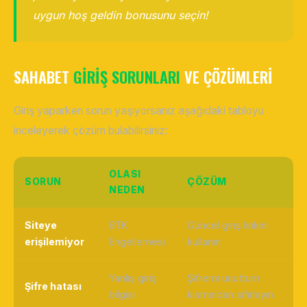
uygun hoş geldin bonusunu seçin!
SAHABET
GIRIŞ SORUNLARI
VE ÇÖZÜMLERI
Giriş yaparken sorun yaşıyorsanız aşağıdaki tabloyu
inceleyerek çözüm bulabilirsiniz:
OLASI
SORUN
ÇÖZÜM
NEDEN
Siteye
BTK
Güncel giriş linkini
erişilemiyor
Engellemesi
kullanın
Yanlış giriş
Şifremi unuttum
Şifre hatası
bilgisi
kısmından sıfırlayın