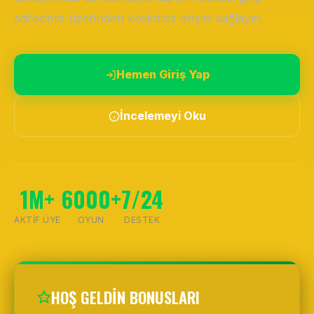
adresimiz üzerinden kesintisiz erişim sağlayın.
Hemen Giriş Yap
İncelemeyi Oku
1M+
6000+
7/24
AKTIF ÜYE
OYUN
DESTEK
HOŞ GELDIN BONUSLARI