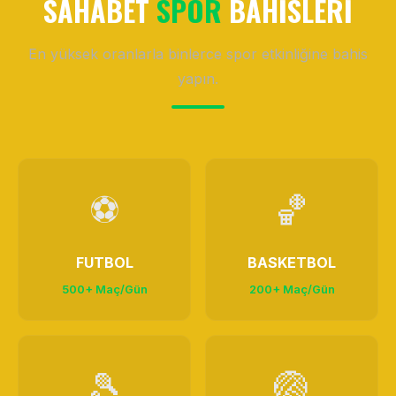
SAHABET
SPOR
BAHISLERI
En yüksek oranlarla binlerce spor etkinliğine bahis
yapın.
⚽
🏀
FUTBOL
BASKETBOL
500+ Maç/Gün
200+ Maç/Gün
🎾
🏐