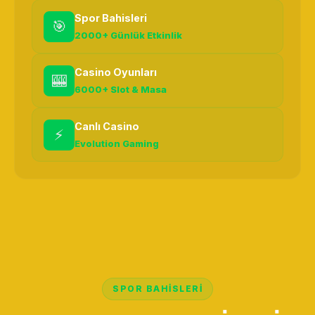
Spor Bahisleri
🎯
2000+ Günlük Etkinlik
Casino Oyunları
🎰
6000+ Slot & Masa
Canlı Casino
⚡
Evolution Gaming
SPOR BAHISLERI