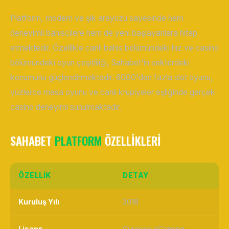
Platform, modern ve şık arayüzü sayesinde hem
deneyimli bahisçilere hem de yeni başlayanlara hitap
etmektedir. Özellikle canlı bahis bölümündeki hız ve casino
bölümündeki oyun çeşitliliği, Sahabet'in sektördeki
konumunu güçlendirmektedir. 6000'den fazla slot oyunu,
yüzlerce masa oyunu ve canlı krupiyeler eşliğinde gerçek
casino deneyimi sunulmaktadır.
SAHABET
PLATFORM
ÖZELLIKLERI
ÖZELLIK
DETAY
Kuruluş Yılı
2018
Lisans
Curacao eGaming