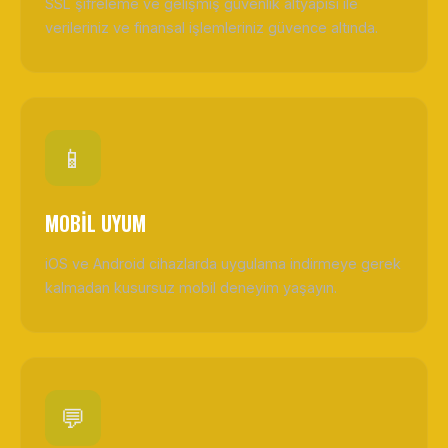
SSL şifreleme ve gelişmiş güvenlik altyapısı ile
verileriniz ve finansal işlemleriniz güvence altında.
📱
MOBIL UYUM
iOS ve Android cihazlarda uygulama indirmeye gerek
kalmadan kusursuz mobil deneyim yaşayın.
💬