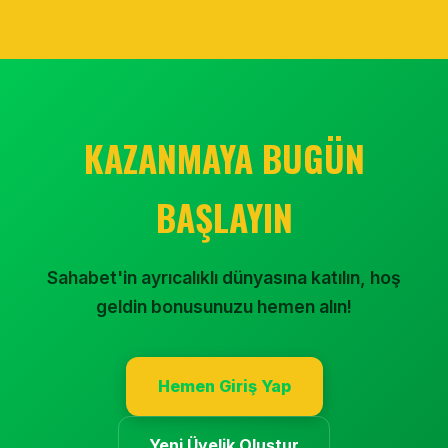
KAZANMAYA BUGÜN
BAŞLAYIN
Sahabet'in ayrıcalıklı dünyasına katılın, hoş
geldin bonusunuzu hemen alın!
Hemen Giriş Yap
Yeni Üyelik Oluştur