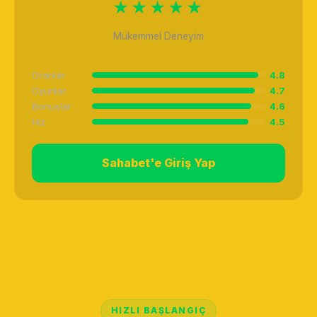
★★★★★
Mükemmel Deneyim
Oranlar
4.8
Oyunlar
4.7
Bonuslar
4.6
Hız
4.5
Sahabet'e Giriş Yap
HIZLI BAŞLANGIÇ