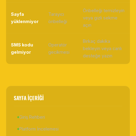
Önbelleği temizleyin
Sayfa
Tarayıcı
veya gizli sekme
yüklenmiyor
önbelleği
açın
Birkaç dakika
SMS kodu
Operatör
bekleyin veya canlı
gelmiyor
gecikmesi
desteğe yazın
SAYFA İÇERIĞI
Giriş Rehberi
Platform İncelemesi