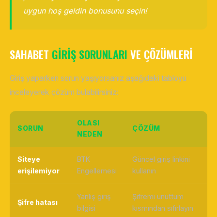
uygun hoş geldin bonusunu seçin!
SAHABET
GIRIŞ SORUNLARI
VE ÇÖZÜMLERI
Giriş yaparken sorun yaşıyorsanız aşağıdaki tabloyu
inceleyerek çözüm bulabilirsiniz:
OLASI
SORUN
ÇÖZÜM
NEDEN
Siteye
BTK
Güncel giriş linkini
erişilemiyor
Engellemesi
kullanın
Yanlış giriş
Şifremi unuttum
Şifre hatası
bilgisi
kısmından sıfırlayın