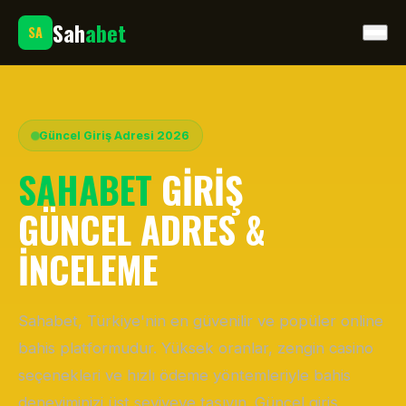
Sah
abet
SA
Güncel Giriş Adresi 2026
SAHABET
GIRIŞ
GÜNCEL ADRES &
İNCELEME
Sahabet, Türkiye'nin en güvenilir ve popüler online
bahis platformudur. Yüksek oranlar, zengin casino
seçenekleri ve hızlı ödeme yöntemleriyle bahis
deneyiminizi üst seviyeye taşıyın. Güncel giriş