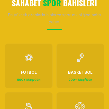
SAHABET
SPOR
BAHISLERI
En yüksek oranlarla binlerce spor etkinliğine bahis
yapın.
⚽
🏀
FUTBOL
BASKETBOL
500+ Maç/Gün
200+ Maç/Gün
🎾
🏐