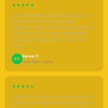
★★★★★
"Sahabet'de yaklaşık 2 yıldır bahis yapıyorum.
Spor bahislerindeki oranlar gerçekten
rakiplerden yüksek. Para çekme işlemlerim her
seferinde 12-24 saat içinde hesabıma geçti.
Canlı destek ekibi de oldukça hızlı ve çözüm
odaklı."
Kerem Y.
KY
Nisan 2026 · İstanbul
★★★★☆
"Casino bölümü gerçekten çok zengin. Gates of
Olympus ve Sweet Bonanza'yı çok oynuyorum.