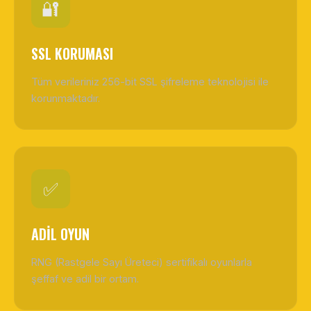
🔐
SSL KORUMASI
Tüm verileriniz 256-bit SSL şifreleme teknolojisi ile
korunmaktadır.
✅
ADIL OYUN
RNG (Rastgele Sayı Üreteci) sertifikalı oyunlarla
şeffaf ve adil bir ortam.