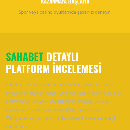
KAZANMAYA BAŞLAYIN
Spor veya casino oyunlarında şansınızı deneyin.
SAHABET
DETAYLI
PLATFORM İNCELEMESI
Sahabet, 2018 yılından bu yana online bahis ve casino
sektöründe hizmet veren, Curacao lisanslı profesyonel bir
platformdur. Kullanıcı odaklı hizmet anlayışı, yüksek
oranları ve zengin oyun çeşitliliği ile kısa sürede
Türkiye'nin en çok tercih edilen siteleri arasına girmeyi
başarmıştır.