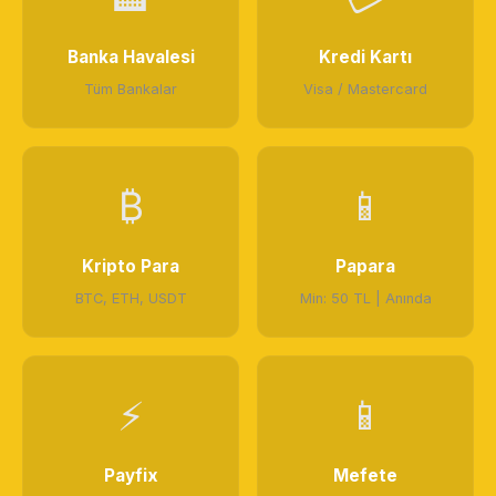
Banka Havalesi
Kredi Kartı
Tüm Bankalar
Visa / Mastercard
₿
📱
Kripto Para
Papara
BTC, ETH, USDT
Min: 50 TL | Anında
⚡
📱
Payfix
Mefete