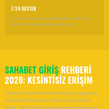
7/24 DESTEK
Günün her saati uzman ekibimizden Türkçe canlı
destek alın. Sorunlarınıza anında çözüm.
SAHABET GIRIŞ
REHBERI
2026: KESINTISIZ ERIŞIM
Sahabet, Türkiye'deki bahis severler için en popüler ve
güvenilir platformlardan biri olarak öne çıkmaktadır.
Ancak, Türkiye'deki yasal düzenlemeler nedeniyle yurt