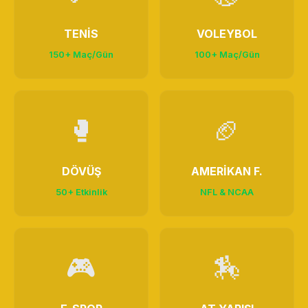
TENIS
VOLEYBOL
150+ Maç/Gün
100+ Maç/Gün
🥊
🏈
DÖVÜŞ
AMERIKAN F.
50+ Etkinlik
NFL & NCAA
🎮
🏇