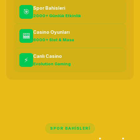
Spor Bahisleri
🎯
2000+ Günlük Etkinlik
Casino Oyunları
🎰
6000+ Slot & Masa
Canlı Casino
⚡
Evolution Gaming
SPOR BAHISLERI