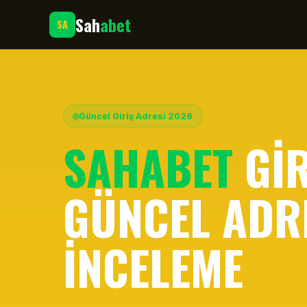
Sah
abet
SA
Güncel Giriş Adresi 2026
SAHABET
GIR
GÜNCEL ADR
İNCELEME