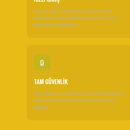
Güncel adres üzerinden saniyeler içinde
hesabınıza erişin. Kesintisiz oyun keyfi için
otomatik yönlendirme.
🔒
TAM GÜVENLIK
SSL şifreleme ve gelişmiş güvenlik altyapısı ile
verileriniz ve finansal işlemleriniz güvence
altında.