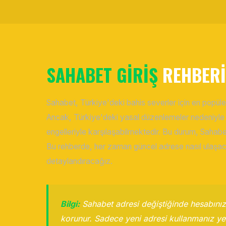
SAHABET GIRIŞ
REHBERI 
Sahabet, Türkiye'deki bahis severler için en popüler
Ancak, Türkiye'deki yasal düzenlemeler nedeniyle yu
engelleriyle karşılaşabilmektedir. Bu durum, Sahabet
Bu rehberde, her zaman güncel adrese nasıl ulaşacağ
detaylandıracağız.
Bilgi:
Sahabet adresi değiştiğinde hesabınızd
korunur. Sadece yeni adresi kullanmanız yete