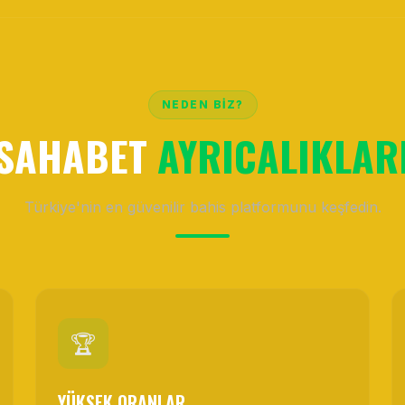
NEDEN BIZ?
SAHABET
AYRICALIKLAR
Türkiye'nin en güvenilir bahis platformunu keşfedin.
🏆
YÜKSEK ORANLAR