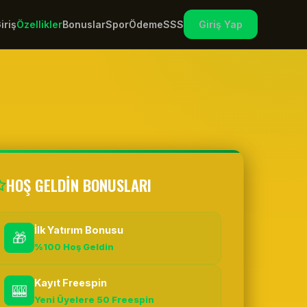
iriş
Özellikler
Bonuslar
Spor
Ödeme
SSS
Giriş Yap
HOŞ GELDIN BONUSLARI
İlk Yatırım Bonusu
🎁
%100 Hoş Geldin
Kayıt Freespin
🎰
Yeni Üyelere 50 Freespin