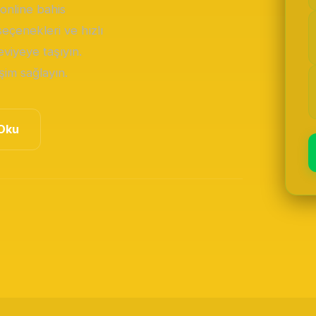
online bahis
eçenekleri ve hızlı
viyeye taşıyın.
şim sağlayın.
 Oku