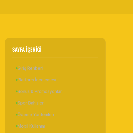
SAYFA İÇERIĞI
Giriş Rehberi
Platform İncelemesi
Bonus & Promosyonlar
Spor Bahisleri
Ödeme Yöntemleri
Mobil Kullanım