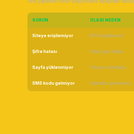
Giriş yaparken sorun yaşıyorsanız aşağıdaki tabloy
SORUN
OLASI NEDEN
Siteye erişilemiyor
BTK Engellemesi
Şifre hatası
Yanlış giriş bilgisi
Sayfa yüklenmiyor
Tarayıcı önbelleği
SMS kodu gelmiyor
Operatör gecikmesi