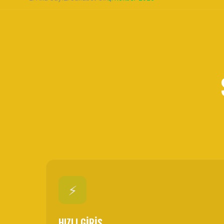
⚡
HIZLI GIRIŞ