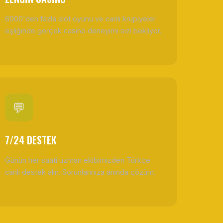
6000'den fazla slot oyunu ve canlı krupiyeler
eşliğinde gerçek casino deneyimi sizi bekliyor.
💬
7/24 DESTEK
Günün her saati uzman ekibimizden Türkçe
canlı destek alın. Sorunlarınıza anında çözüm.