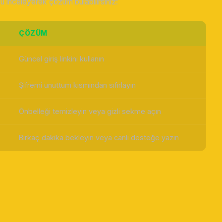
u inceleyerek çözüm bulabilirsiniz:
ÇÖZÜM
Güncel giriş linkini kullanın
Şifremi unuttum kısmından sıfırlayın
Önbelleği temizleyin veya gizli sekme açın
Birkaç dakika bekleyin veya canlı desteğe yazın