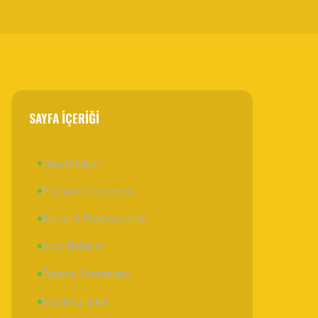
SAYFA İÇERIĞI
Giriş Rehberi
Platform İncelemesi
Bonus & Promosyonlar
Spor Bahisleri
Ödeme Yöntemleri
Mobil Kullanım