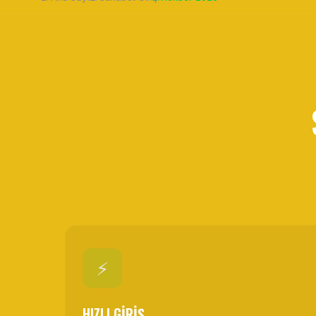
⚡
HIZLI GIRIŞ