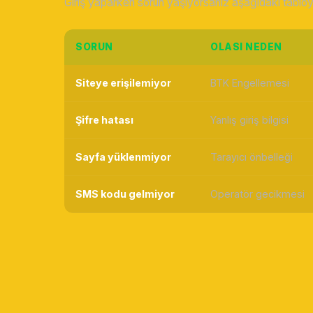
Giriş yaparken sorun yaşıyorsanız aşağıdaki tabloy
SORUN
OLASI NEDEN
Siteye erişilemiyor
BTK Engellemesi
Şifre hatası
Yanlış giriş bilgisi
Sayfa yüklenmiyor
Tarayıcı önbelleği
SMS kodu gelmiyor
Operatör gecikmesi