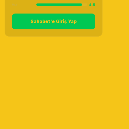
Hız
4.5
Sahabet'e Giriş Yap