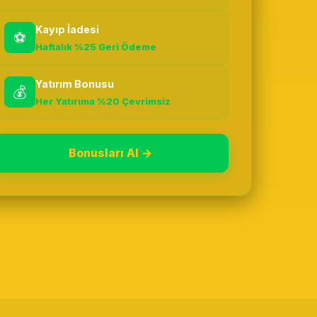
Kayıp İadesi
⚽
Haftalık %25 Geri Ödeme
Yatırım Bonusu
💰
Her Yatırıma %20 Çevrimsiz
Bonusları Al →