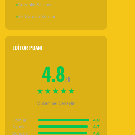
Güvenlik & Lisans
Sık Sorulan Sorular
EDITÖR PUANI
4.8
/5
★★★★★
Mükemmel Deneyim
Oranlar
4.8
Oyunlar
4.7
Bonuslar
4.6