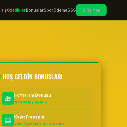
iriş
Özellikler
Bonuslar
Spor
Ödeme
SSS
Giriş Yap
HOŞ GELDIN BONUSLARI
İlk Yatırım Bonusu
🎁
%100 Hoş Geldin
Kayıt Freespin
🎰
Yeni Üyelere 50 Freespin