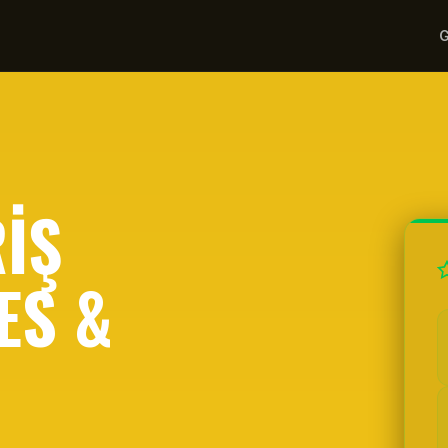
G
IŞ
ES &