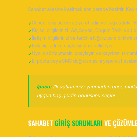
Sahabet ailesine katılmak son derece basittir. Kayı
Güncel giriş adresini ziyaret edin ve sağ üstteki "K
Kişisel bilgilerinizi (Ad, Soyad, Doğum Tarihi vb.) d
İletişim bilgilerinizi ve tercih ettiğiniz para birimini s
Kullanıcı adı ve güçlü bir şifre belirleyin.
Üyelik sözleşmesini onaylayın ve kaydınızı tamaml
E-posta veya SMS doğrulamasını yaparak hesabınızı
İpucu:
İlk yatırımınızı yapmadan önce mutla
uygun hoş geldin bonusunu seçin!
SAHABET
GIRIŞ SORUNLARI
VE ÇÖZÜMLE