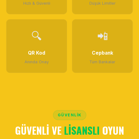
Hızlı & Güvenli
Düşük Limitler
🔍
📲
QR Kod
Cepbank
Anında Onay
Tüm Bankalar
GÜVENLIK
GÜVENLI VE
LISANSLI
OYUN