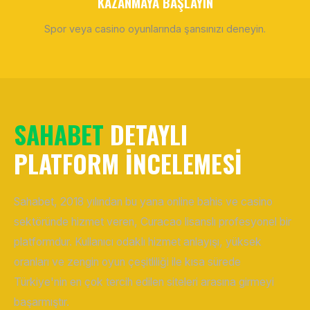
KAZANMAYA BAŞLAYIN
Spor veya casino oyunlarında şansınızı deneyin.
SAHABET
DETAYLI
PLATFORM İNCELEMESI
Sahabet, 2018 yılından bu yana online bahis ve casino
sektöründe hizmet veren, Curacao lisanslı profesyonel bir
platformdur. Kullanıcı odaklı hizmet anlayışı, yüksek
oranları ve zengin oyun çeşitliliği ile kısa sürede
Türkiye'nin en çok tercih edilen siteleri arasına girmeyi
başarmıştır.