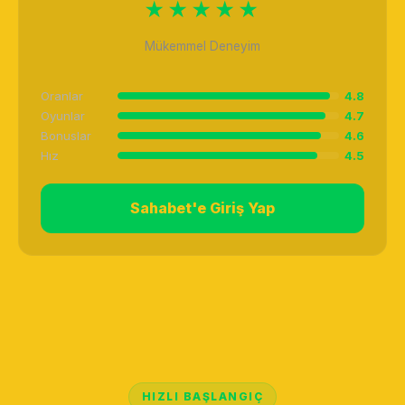
★★★★★
Mükemmel Deneyim
Oranlar
4.8
Oyunlar
4.7
Bonuslar
4.6
Hız
4.5
Sahabet'e Giriş Yap
HIZLI BAŞLANGIÇ