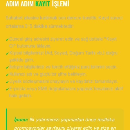
ADIM ADIM
KAYIT
İŞLEMI
Sahabet ailesine katılmak son derece basittir. Kayıt süreci
ortalama 3-5 dakika sürmektedir:
Güncel giriş adresini ziyaret edin ve sağ üstteki "Kayıt
Ol" butonuna tıklayın.
Kişisel bilgilerinizi (Ad, Soyad, Doğum Tarihi vb.) doğru
şekilde girin.
İletişim bilgilerinizi ve tercih ettiğiniz para birimini seçin.
Kullanıcı adı ve güçlü bir şifre belirleyin.
Üyelik sözleşmesini onaylayın ve kaydınızı tamamlayın.
E-posta veya SMS doğrulamasını yaparak hesabınızı aktif
hale getirin.
İpucu:
İlk yatırımınızı yapmadan önce mutlaka
promosyonlar sayfasını ziyaret edin ve size en