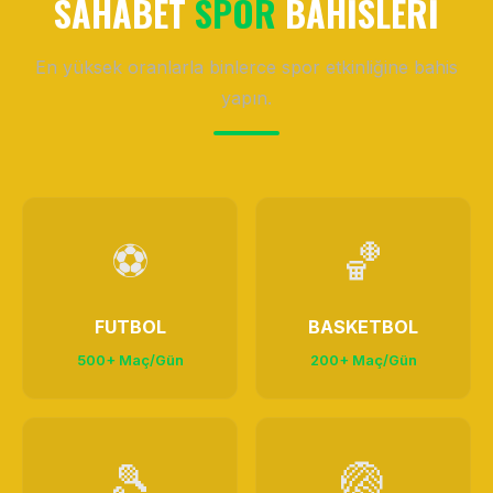
SAHABET
SPOR
BAHISLERI
En yüksek oranlarla binlerce spor etkinliğine bahis
yapın.
⚽
🏀
FUTBOL
BASKETBOL
500+ Maç/Gün
200+ Maç/Gün
🎾
🏐