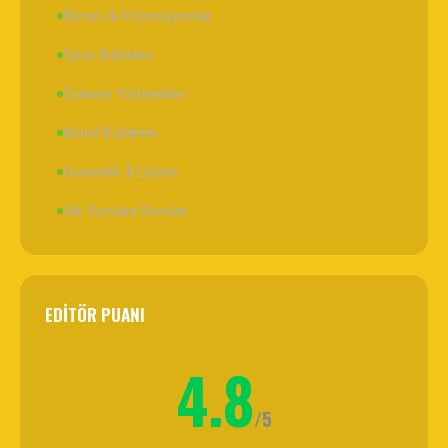
Bonus & Promosyonlar
Spor Bahisleri
Ödeme Yöntemleri
Mobil Kullanım
Güvenlik & Lisans
Sık Sorulan Sorular
EDITÖR PUANI
4.8
/5