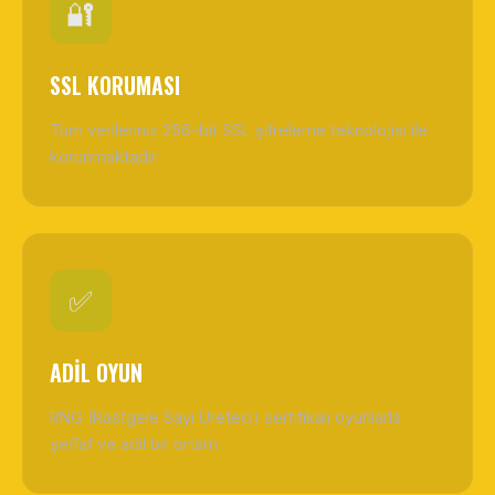
🔐
SSL KORUMASI
Tüm verileriniz 256-bit SSL şifreleme teknolojisi ile
korunmaktadır.
✅
ADIL OYUN
RNG (Rastgele Sayı Üreteci) sertifikalı oyunlarla
şeffaf ve adil bir ortam.