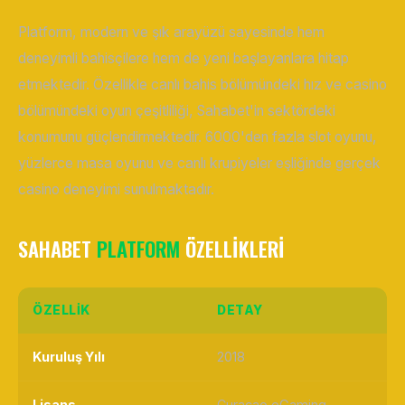
Platform, modern ve şık arayüzü sayesinde hem
deneyimli bahisçilere hem de yeni başlayanlara hitap
etmektedir. Özellikle canlı bahis bölümündeki hız ve casino
bölümündeki oyun çeşitliliği, Sahabet'in sektördeki
konumunu güçlendirmektedir. 6000'den fazla slot oyunu,
yüzlerce masa oyunu ve canlı krupiyeler eşliğinde gerçek
casino deneyimi sunulmaktadır.
SAHABET
PLATFORM
ÖZELLIKLERI
ÖZELLIK
DETAY
Kuruluş Yılı
2018
Lisans
Curacao eGaming