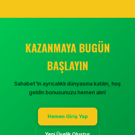
KAZANMAYA BUGÜN
BAŞLAYIN
Sahabet'in ayrıcalıklı dünyasına katılın, hoş
geldin bonusunuzu hemen alın!
Hemen Giriş Yap
Yeni Üyelik Oluştur