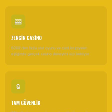
🎰
ZENGIN CASINO
6000'den fazla slot oyunu ve canlı krupiyeler
eşliğinde gerçek casino deneyimi sizi bekliyor.
🔒
TAM GÜVENLIK