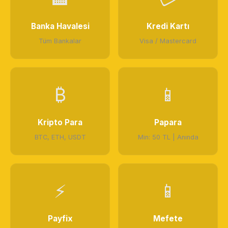
Banka Havalesi
Kredi Kartı
Tüm Bankalar
Visa / Mastercard
₿
📱
Kripto Para
Papara
BTC, ETH, USDT
Min: 50 TL | Anında
⚡
📱
Payfix
Mefete