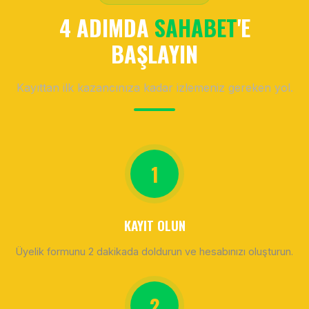
4 ADIMDA
SAHABET
'E
BAŞLAYIN
Kayıttan ilk kazancınıza kadar izlemeniz gereken yol.
1
KAYIT OLUN
Üyelik formunu 2 dakikada doldurun ve hesabınızı oluşturun.
2