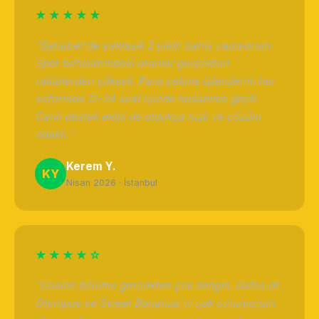
★★★★★
"Sahabet'de yaklaşık 2 yıldır bahis yapıyorum.
Spor bahislerindeki oranlar gerçekten
rakiplerden yüksek. Para çekme işlemlerim her
seferinde 12-24 saat içinde hesabıma geçti.
Canlı destek ekibi de oldukça hızlı ve çözüm
odaklı."
Kerem Y.
KY
Nisan 2026 · İstanbul
★★★★☆
"Casino bölümü gerçekten çok zengin. Gates of
Olympus ve Sweet Bonanza'yı çok oynuyorum.