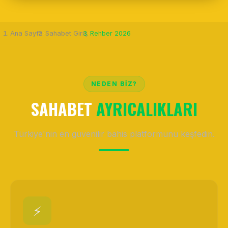
Ana Sayfa
›
Sahabet Giriş
›
Rehber 2026
NEDEN BIZ?
SAHABET
AYRICALIKLARI
Türkiye'nin en güvenilir bahis platformunu keşfedin.
⚡