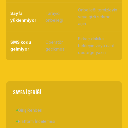
Önbelleği temizleyin
Sayfa
Tarayıcı
veya gizli sekme
yüklenmiyor
önbelleği
açın
Birkaç dakika
SMS kodu
Operatör
bekleyin veya canlı
gelmiyor
gecikmesi
desteğe yazın
SAYFA İÇERIĞI
Giriş Rehberi
Platform İncelemesi