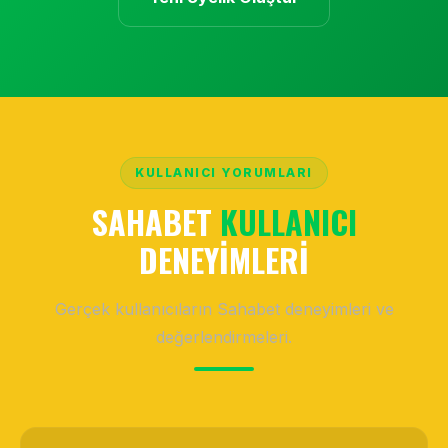
KULLANICI YORUMLARI
SAHABET
KULLANICI
DENEYIMLERI
Gerçek kullanıcıların Sahabet deneyimleri ve
değerlendirmeleri.