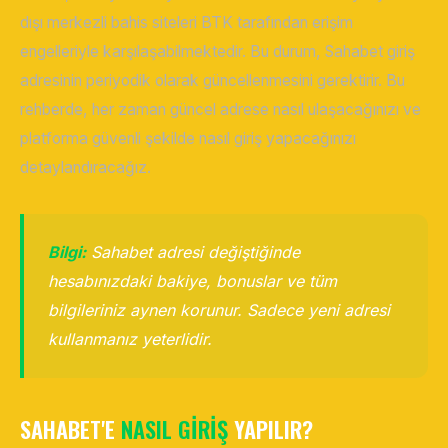
dışı merkezli bahis siteleri BTK tarafından erişim
engelleriyle karşılaşabilmektedir. Bu durum, Sahabet giriş
adresinin periyodik olarak güncellenmesini gerektirir. Bu
rehberde, her zaman güncel adrese nasıl ulaşacağınızı ve
platforma güvenli şekilde nasıl giriş yapacağınızı
detaylandıracağız.
Bilgi:
Sahabet adresi değiştiğinde
hesabınızdaki bakiye, bonuslar ve tüm
bilgileriniz aynen korunur. Sadece yeni adresi
kullanmanız yeterlidir.
SAHABET'E
NASIL GIRIŞ
YAPILIR?