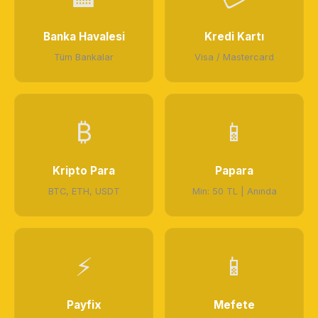
Banka Havalesi
Kredi Kartı
Tüm Bankalar
Visa / Mastercard
₿
📱
Kripto Para
Papara
BTC, ETH, USDT
Min: 50 TL | Anında
⚡
📱
Payfix
Mefete