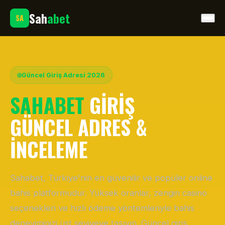
Sah
abet
SA
Güncel Giriş Adresi 2026
SAHABET
GIRIŞ
GÜNCEL ADRES &
İNCELEME
Sahabet, Türkiye'nin en güvenilir ve popüler online
bahis platformudur. Yüksek oranlar, zengin casino
seçenekleri ve hızlı ödeme yöntemleriyle bahis
deneyiminizi üst seviyeye taşıyın. Güncel giriş