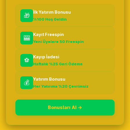
İlk Yatırım Bonusu
🎁
%100 Hoş Geldin
Kayıt Freespin
🎰
Yeni Üyelere 50 Freespin
Kayıp İadesi
⚽
Haftalık %25 Geri Ödeme
Yatırım Bonusu
💰
Her Yatırıma %20 Çevrimsiz
Bonusları Al →