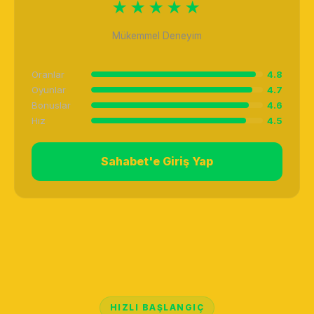
★★★★★
Mükemmel Deneyim
Oranlar
4.8
Oyunlar
4.7
Bonuslar
4.6
Hız
4.5
Sahabet'e Giriş Yap
HIZLI BAŞLANGIÇ