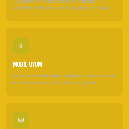
SSL şifreleme ve gelişmiş güvenlik altyapısı ile
verileriniz ve finansal işlemleriniz güvence altında.
📱
MOBIL UYUM
iOS ve Android cihazlarda uygulama indirmeye gerek
kalmadan kusursuz mobil deneyim yaşayın.
💬