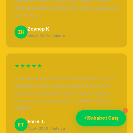
Hoş geldin bonusu çevrim şartı biraz yüksek
ama genel olarak memnunum. Mobil kullanım da
gayet akıcı."
Zeynep K.
ZK
Mayıs 2026 · Ankara
★★★★★
"Aviator oyununu Sahabet'de keşfettim ve çok
beğendim. Canlı casino bölümü de Evolution
Gaming ile gerçekten kaliteli. Papara ile para
yatırma ve çekme çok hızlı. Kesinlikle tavsiye
ederim."
Sahabet Giriş
Emre T.
ET
Ocak 2026 · Antalya