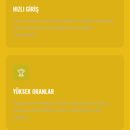
HIZLI GIRIŞ
Güncel adres üzerinden saniyeler içinde hesabınıza
erişin. Kesintisiz oyun keyfi için otomatik
yönlendirme.
🏆
YÜKSEK ORANLAR
Piyasanın en rekabetçi bahis oranlarıyla kazanma
şansınızı artırın. Binlerce spor etkinliği her gün
yayında.