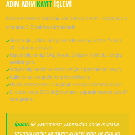
ADIM ADIM
KAYIT
İŞLEMI
Sahabet ailesine katılmak son derece basittir. Kayıt süreci
ortalama 3-5 dakika sürmektedir:
Güncel giriş adresini ziyaret edin ve sağ üstteki "Kayıt
Ol" butonuna tıklayın.
Kişisel bilgilerinizi (Ad, Soyad, Doğum Tarihi vb.) doğru
şekilde girin.
İletişim bilgilerinizi ve tercih ettiğiniz para birimini seçin.
Kullanıcı adı ve güçlü bir şifre belirleyin.
Üyelik sözleşmesini onaylayın ve kaydınızı tamamlayın.
E-posta veya SMS doğrulamasını yaparak hesabınızı aktif
hale getirin.
İpucu:
İlk yatırımınızı yapmadan önce mutlaka
promosyonlar sayfasını ziyaret edin ve size en