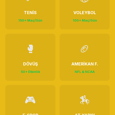
TENIS
VOLEYBOL
150+ Maç/Gün
100+ Maç/Gün
🥊
🏈
DÖVÜŞ
AMERIKAN F.
50+ Etkinlik
NFL & NCAA
🎮
🏇