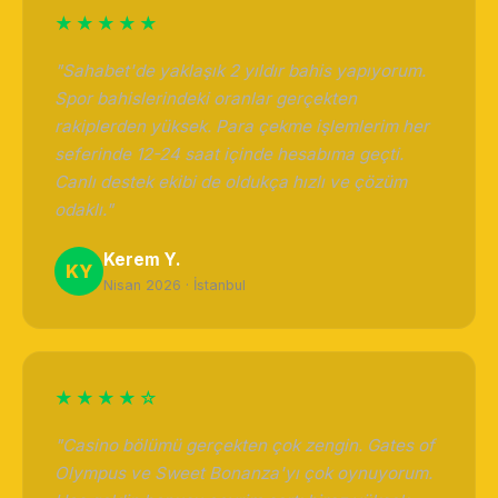
★★★★★
"Sahabet'de yaklaşık 2 yıldır bahis yapıyorum.
Spor bahislerindeki oranlar gerçekten
rakiplerden yüksek. Para çekme işlemlerim her
seferinde 12-24 saat içinde hesabıma geçti.
Canlı destek ekibi de oldukça hızlı ve çözüm
odaklı."
Kerem Y.
KY
Nisan 2026 · İstanbul
★★★★☆
"Casino bölümü gerçekten çok zengin. Gates of
Olympus ve Sweet Bonanza'yı çok oynuyorum.