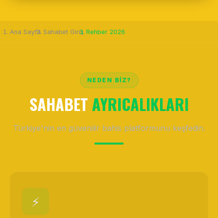
Ana Sayfa
›
Sahabet Giriş
›
Rehber 2026
NEDEN BIZ?
SAHABET
AYRICALIKLARI
Türkiye'nin en güvenilir bahis platformunu keşfedin.
⚡