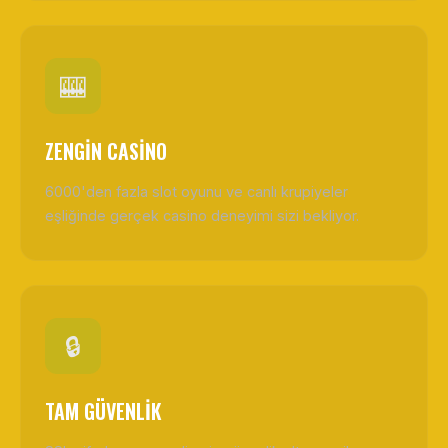
🎰
ZENGIN CASINO
6000'den fazla slot oyunu ve canlı krupiyeler
eşliğinde gerçek casino deneyimi sizi bekliyor.
🔒
TAM GÜVENLIK