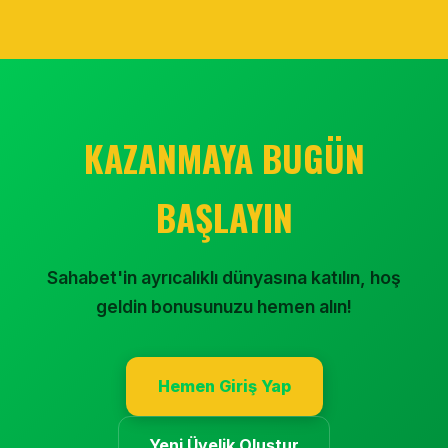
KAZANMAYA BUGÜN
BAŞLAYIN
Sahabet'in ayrıcalıklı dünyasına katılın, hoş
geldin bonusunuzu hemen alın!
Hemen Giriş Yap
Yeni Üyelik Oluştur