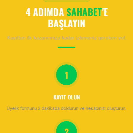
4 ADIMDA
SAHABET
'E
BAŞLAYIN
Kayıttan ilk kazancınıza kadar izlemeniz gereken yol.
1
KAYIT OLUN
Üyelik formunu 2 dakikada doldurun ve hesabınızı oluşturun.
2