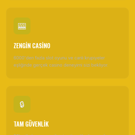
🎰
ZENGIN CASINO
6000'den fazla slot oyunu ve canlı krupiyeler
eşliğinde gerçek casino deneyimi sizi bekliyor.
🔒
TAM GÜVENLIK