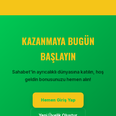
KAZANMAYA BUGÜN
BAŞLAYIN
Sahabet'in ayrıcalıklı dünyasına katılın, hoş
geldin bonusunuzu hemen alın!
Hemen Giriş Yap
Yeni Üyelik Oluştur