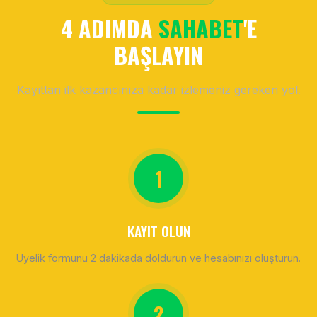
4 ADIMDA
SAHABET
'E
BAŞLAYIN
Kayıttan ilk kazancınıza kadar izlemeniz gereken yol.
1
KAYIT OLUN
Üyelik formunu 2 dakikada doldurun ve hesabınızı oluşturun.
2