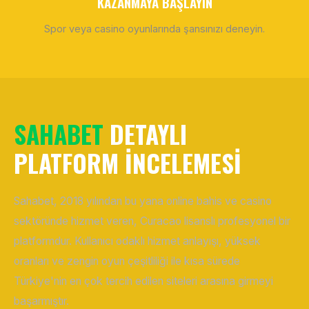
KAZANMAYA BAŞLAYIN
Spor veya casino oyunlarında şansınızı deneyin.
SAHABET
DETAYLI
PLATFORM İNCELEMESI
Sahabet, 2018 yılından bu yana online bahis ve casino
sektöründe hizmet veren, Curacao lisanslı profesyonel bir
platformdur. Kullanıcı odaklı hizmet anlayışı, yüksek
oranları ve zengin oyun çeşitliliği ile kısa sürede
Türkiye'nin en çok tercih edilen siteleri arasına girmeyi
başarmıştır.