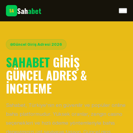
Sah
abet
SA
Güncel Giriş Adresi 2026
SAHABET
GIRIŞ
GÜNCEL ADRES &
İNCELEME
Sahabet, Türkiye'nin en güvenilir ve popüler online
bahis platformudur. Yüksek oranlar, zengin casino
seçenekleri ve hızlı ödeme yöntemleriyle bahis
deneyiminizi üst seviyeye taşıyın. Güncel giriş