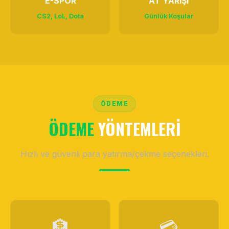
E-SPOR
AT YARIŞI
CS2, LoL, Dota
Günlük Koşular
ÖDEME
ÖDEME
YÖNTEMLERI
Hızlı ve güvenli para yatırma/çekme seçenekleri.
🏦
💳