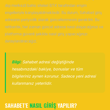
dışı merkezli bahis siteleri BTK tarafından erişim
engelleriyle karşılaşabilmektedir. Bu durum, Sahabet giriş
adresinin periyodik olarak güncellenmesini gerektirir. Bu
rehberde, her zaman güncel adrese nasıl ulaşacağınızı ve
platforma güvenli şekilde nasıl giriş yapacağınızı
detaylandıracağız.
Bilgi:
Sahabet adresi değiştiğinde
hesabınızdaki bakiye, bonuslar ve tüm
bilgileriniz aynen korunur. Sadece yeni adresi
kullanmanız yeterlidir.
SAHABET'E
NASIL GIRIŞ
YAPILIR?