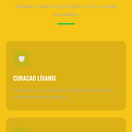
Sahabet, kullanıcı güvenliğini en üst seviyede
tutmaktadır.
🛡️
CURACAO LISANSI
Uluslararası oyun otoriteleri tarafından lisanslanmış
ve denetlenen bir platform.