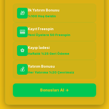
İlk Yatırım Bonusu
🎁
%100 Hoş Geldin
Kayıt Freespin
🎰
Yeni Üyelere 50 Freespin
Kayıp İadesi
⚽
Haftalık %25 Geri Ödeme
Yatırım Bonusu
💰
Her Yatırıma %20 Çevrimsiz
Bonusları Al →