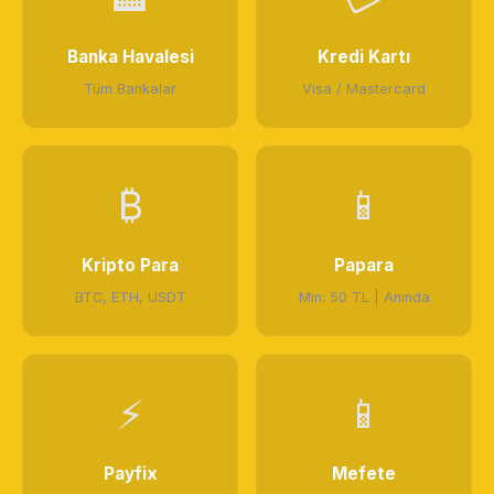
Banka Havalesi
Kredi Kartı
Tüm Bankalar
Visa / Mastercard
₿
📱
Kripto Para
Papara
BTC, ETH, USDT
Min: 50 TL | Anında
⚡
📱
Payfix
Mefete