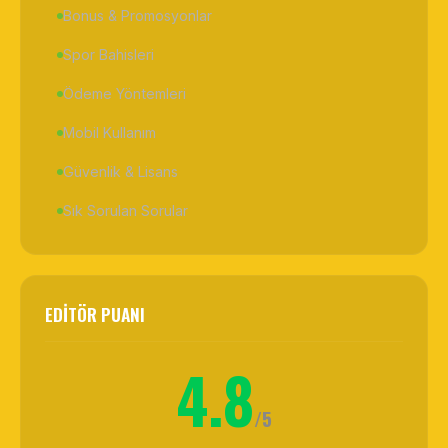
Bonus & Promosyonlar
Spor Bahisleri
Ödeme Yöntemleri
Mobil Kullanım
Güvenlik & Lisans
Sık Sorulan Sorular
EDITÖR PUANI
4.8
/5