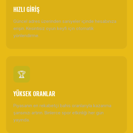
HIZLI GIRIŞ
Güncel adres üzerinden saniyeler içinde hesabınıza
erişin. Kesintisiz oyun keyfi için otomatik
yönlendirme.
🏆
YÜKSEK ORANLAR
Piyasanın en rekabetçi bahis oranlarıyla kazanma
şansınızı artırın. Binlerce spor etkinliği her gün
yayında.