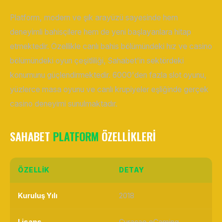
Platform, modern ve şık arayüzü sayesinde hem
deneyimli bahisçilere hem de yeni başlayanlara hitap
etmektedir. Özellikle canlı bahis bölümündeki hız ve casino
bölümündeki oyun çeşitliliği, Sahabet'in sektördeki
konumunu güçlendirmektedir. 6000'den fazla slot oyunu,
yüzlerce masa oyunu ve canlı krupiyeler eşliğinde gerçek
casino deneyimi sunulmaktadır.
SAHABET
PLATFORM
ÖZELLIKLERI
ÖZELLIK
DETAY
Kuruluş Yılı
2018
Lisans
Curacao eGaming