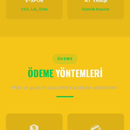
E-SPOR
AT YARIŞI
CS2, LoL, Dota
Günlük Koşular
ÖDEME
ÖDEME
YÖNTEMLERI
Hızlı ve güvenli para yatırma/çekme seçenekleri.
🏦
💳