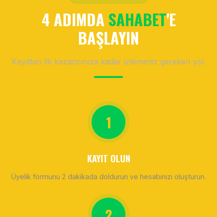
4 ADIMDA
SAHABET
'E
BAŞLAYIN
Kayıttan ilk kazancınıza kadar izlemeniz gereken yol.
1
KAYIT OLUN
Üyelik formunu 2 dakikada doldurun ve hesabınızı oluşturun.
2