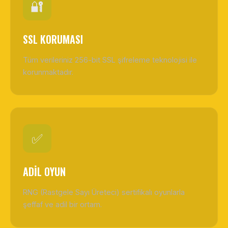
🔐
SSL KORUMASI
Tüm verileriniz 256-bit SSL şifreleme teknolojisi ile
korunmaktadır.
✅
ADIL OYUN
RNG (Rastgele Sayı Üreteci) sertifikalı oyunlarla
şeffaf ve adil bir ortam.