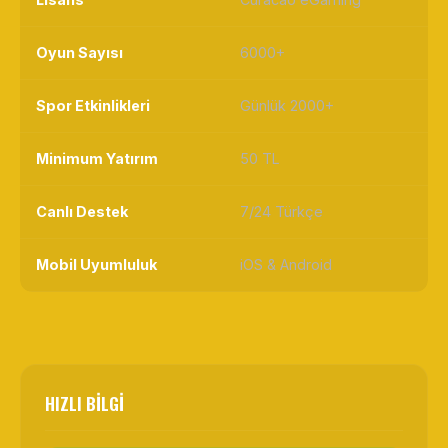
Oyun Sayısı
6000+
Spor Etkinlikleri
Günlük 2000+
Minimum Yatırım
50 TL
Canlı Destek
7/24 Türkçe
Mobil Uyumluluk
iOS & Android
HIZLI BILGI