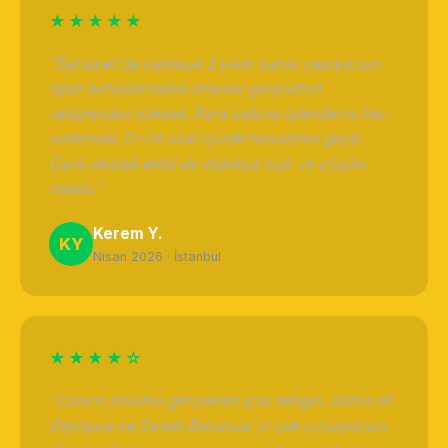
★★★★★
"Sahabet'de yaklaşık 2 yıldır bahis yapıyorum.
Spor bahislerindeki oranlar gerçekten
rakiplerden yüksek. Para çekme işlemlerim her
seferinde 12-24 saat içinde hesabıma geçti.
Canlı destek ekibi de oldukça hızlı ve çözüm
odaklı."
Kerem Y.
KY
Nisan 2026 · İstanbul
★★★★☆
"Casino bölümü gerçekten çok zengin. Gates of
Olympus ve Sweet Bonanza'yı çok oynuyorum.