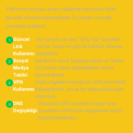
Platforma sorunsuz erişim sağlamak için birden fazla
güvenilir yöntem bulunmaktadır. En yaygın ve pratik
yöntemler şunlardır:
Güncel
Bu sayfada yer alan "Giriş Yap" butonları
Link
sizi her zaman en güncel Sahabet adresine
Kullanımı:
yönlendirir.
Sosyal
Sahabet'in resmi Telegram kanalı ve Twitter
Medya
(X) hesabı, adres değişikliklerini anında
Takibi:
duyurmaktadır.
VPN
Erişim engellerini aşmak için VPN servislerini
Kullanımı:
kullanabilirsiniz, ancak hızı etkileyebileceğini
unutmayın.
DNS
Cihazınızın DNS ayarlarını Google veya
Değişikliği:
Cloudflare DNS'leri ile değiştirerek erişimi
kolaylaştırabilirsiniz.