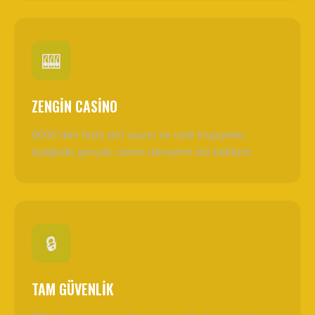
🎰
ZENGIN CASINO
6000'den fazla slot oyunu ve canlı krupiyeler
eşliğinde gerçek casino deneyimi sizi bekliyor.
🔒
TAM GÜVENLIK