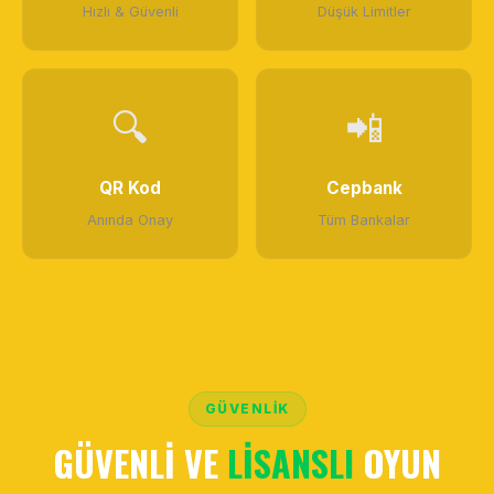
Hızlı & Güvenli
Düşük Limitler
🔍
📲
QR Kod
Cepbank
Anında Onay
Tüm Bankalar
GÜVENLIK
GÜVENLI VE
LISANSLI
OYUN