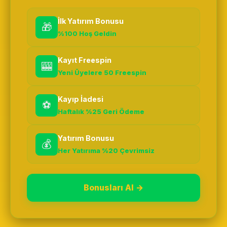
İlk Yatırım Bonusu
🎁
%100 Hoş Geldin
Kayıt Freespin
🎰
Yeni Üyelere 50 Freespin
Kayıp İadesi
⚽
Haftalık %25 Geri Ödeme
Yatırım Bonusu
💰
Her Yatırıma %20 Çevrimsiz
Bonusları Al →