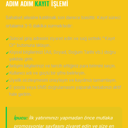
ADIM ADIM
KAYIT
İŞLEMI
Sahabet ailesine katılmak son derece basittir. Kayıt süreci
ortalama 3-5 dakika sürmektedir:
Güncel giriş adresini ziyaret edin ve sağ üstteki "Kayıt
Ol" butonuna tıklayın.
Kişisel bilgilerinizi (Ad, Soyad, Doğum Tarihi vb.) doğru
şekilde girin.
İletişim bilgilerinizi ve tercih ettiğiniz para birimini seçin.
Kullanıcı adı ve güçlü bir şifre belirleyin.
Üyelik sözleşmesini onaylayın ve kaydınızı tamamlayın.
E-posta veya SMS doğrulamasını yaparak hesabınızı aktif
hale getirin.
İpucu:
İlk yatırımınızı yapmadan önce mutlaka
promosyonlar sayfasını ziyaret edin ve size en