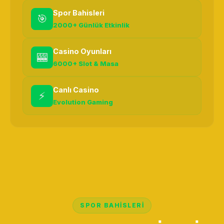
Spor Bahisleri
🎯
2000+ Günlük Etkinlik
Casino Oyunları
🎰
6000+ Slot & Masa
Canlı Casino
⚡
Evolution Gaming
SPOR BAHISLERI