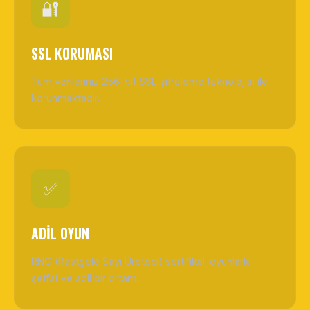
🔐
SSL KORUMASI
Tüm verileriniz 256-bit SSL şifreleme teknolojisi ile
korunmaktadır.
✅
ADIL OYUN
RNG (Rastgele Sayı Üreteci) sertifikalı oyunlarla
şeffaf ve adil bir ortam.