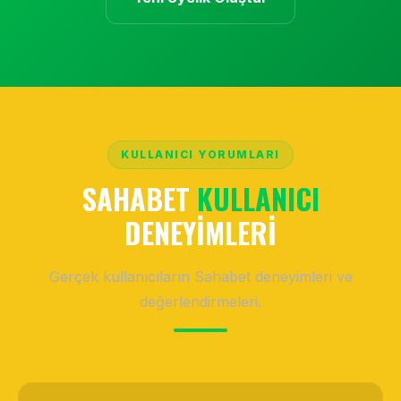
KULLANICI YORUMLARI
SAHABET
KULLANICI
DENEYIMLERI
Gerçek kullanıcıların Sahabet deneyimleri ve
değerlendirmeleri.