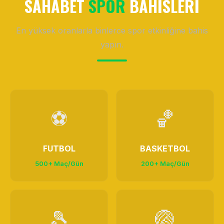
SAHABET
SPOR
BAHISLERI
En yüksek oranlarla binlerce spor etkinliğine bahis
yapın.
⚽
🏀
FUTBOL
BASKETBOL
500+ Maç/Gün
200+ Maç/Gün
🎾
🏐