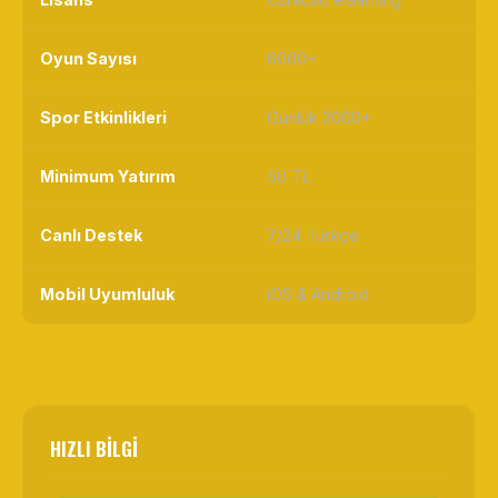
Oyun Sayısı
6000+
Spor Etkinlikleri
Günlük 2000+
Minimum Yatırım
50 TL
Canlı Destek
7/24 Türkçe
Mobil Uyumluluk
iOS & Android
HIZLI BILGI