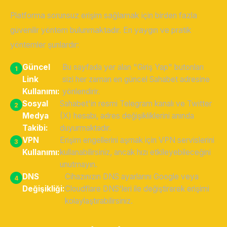
Platforma sorunsuz erişim sağlamak için birden fazla
güvenilir yöntem bulunmaktadır. En yaygın ve pratik
yöntemler şunlardır:
Güncel
Bu sayfada yer alan "Giriş Yap" butonları
Link
sizi her zaman en güncel Sahabet adresine
Kullanımı:
yönlendirir.
Sosyal
Sahabet'in resmi Telegram kanalı ve Twitter
Medya
(X) hesabı, adres değişikliklerini anında
Takibi:
duyurmaktadır.
VPN
Erişim engellerini aşmak için VPN servislerini
Kullanımı:
kullanabilirsiniz, ancak hızı etkileyebileceğini
unutmayın.
DNS
Cihazınızın DNS ayarlarını Google veya
Değişikliği:
Cloudflare DNS'leri ile değiştirerek erişimi
kolaylaştırabilirsiniz.