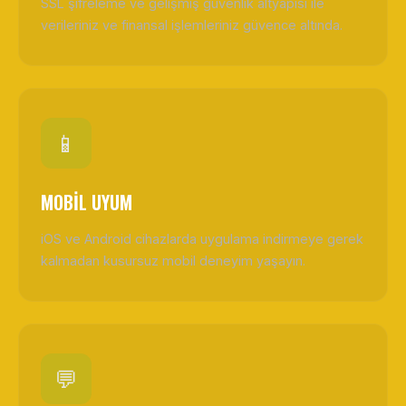
SSL şifreleme ve gelişmiş güvenlik altyapısı ile
verileriniz ve finansal işlemleriniz güvence altında.
📱
MOBIL UYUM
iOS ve Android cihazlarda uygulama indirmeye gerek
kalmadan kusursuz mobil deneyim yaşayın.
💬