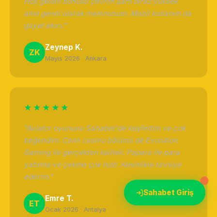
Hoş geldin bonusu çevrim şartı biraz yüksek
ama genel olarak memnunum. Mobil kullanım da
gayet akıcı."
Zeynep K.
ZK
Mayıs 2026 · Ankara
★★★★★
"Aviator oyununu Sahabet'de keşfettim ve çok
beğendim. Canlı casino bölümü de Evolution
Gaming ile gerçekten kaliteli. Papara ile para
yatırma ve çekme çok hızlı. Kesinlikle tavsiye
ederim."
Sahabet Giriş
Emre T.
ET
Ocak 2026 · Antalya