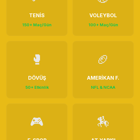
TENIS
VOLEYBOL
150+ Maç/Gün
100+ Maç/Gün
🥊
🏈
DÖVÜŞ
AMERIKAN F.
50+ Etkinlik
NFL & NCAA
🎮
🏇