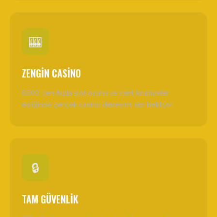
🎰
ZENGIN CASINO
6000'den fazla slot oyunu ve canlı krupiyeler
eşliğinde gerçek casino deneyimi sizi bekliyor.
🔒
TAM GÜVENLIK