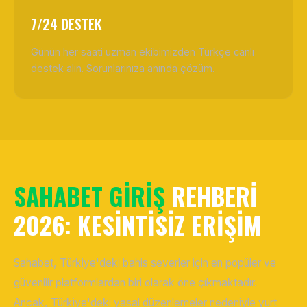
7/24 DESTEK
Günün her saati uzman ekibimizden Türkçe canlı
destek alın. Sorunlarınıza anında çözüm.
SAHABET GIRIŞ
REHBERI
2026: KESINTISIZ ERIŞIM
Sahabet, Türkiye'deki bahis severler için en popüler ve
güvenilir platformlardan biri olarak öne çıkmaktadır.
Ancak, Türkiye'deki yasal düzenlemeler nedeniyle yurt