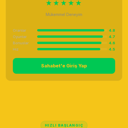
★★★★★
Mükemmel Deneyim
Oranlar
4.8
Oyunlar
4.7
Bonuslar
4.6
Hız
4.5
Sahabet'e Giriş Yap
HIZLI BAŞLANGIÇ