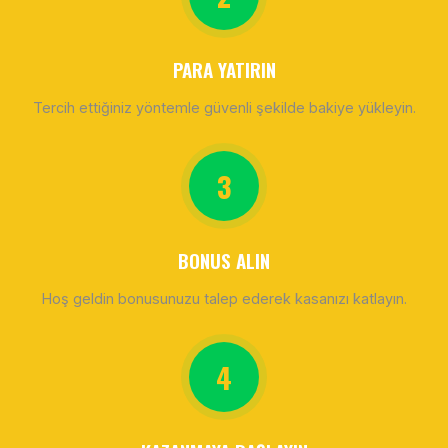
PARA YATIRIN
Tercih ettiğiniz yöntemle güvenli şekilde bakiye yükleyin.
3
BONUS ALIN
Hoş geldin bonusunuzu talep ederek kasanızı katlayın.
4