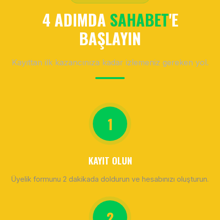
4 ADIMDA
SAHABET
'E
BAŞLAYIN
Kayıttan ilk kazancınıza kadar izlemeniz gereken yol.
1
KAYIT OLUN
Üyelik formunu 2 dakikada doldurun ve hesabınızı oluşturun.
2