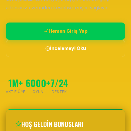
adresimiz üzerinden kesintisiz erişim sağlayın.
Hemen Giriş Yap
İncelemeyi Oku
1M+
6000+
7/24
AKTIF ÜYE
OYUN
DESTEK
HOŞ GELDIN BONUSLARI