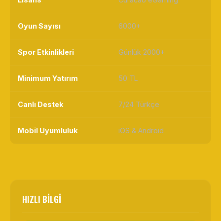
Oyun Sayısı
6000+
Spor Etkinlikleri
Günlük 2000+
Minimum Yatırım
50 TL
Canlı Destek
7/24 Türkçe
Mobil Uyumluluk
iOS & Android
HIZLI BILGI