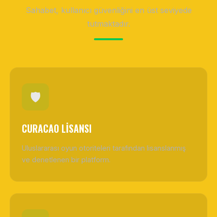
Sahabet, kullanıcı güvenliğini en üst seviyede
tutmaktadır.
🛡️
CURACAO LISANSI
Uluslararası oyun otoriteleri tarafından lisanslanmış
ve denetlenen bir platform.