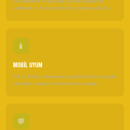
SSL şifreleme ve gelişmiş güvenlik altyapısı ile
verileriniz ve finansal işlemleriniz güvence altında.
📱
MOBIL UYUM
iOS ve Android cihazlarda uygulama indirmeye gerek
kalmadan kusursuz mobil deneyim yaşayın.
💬