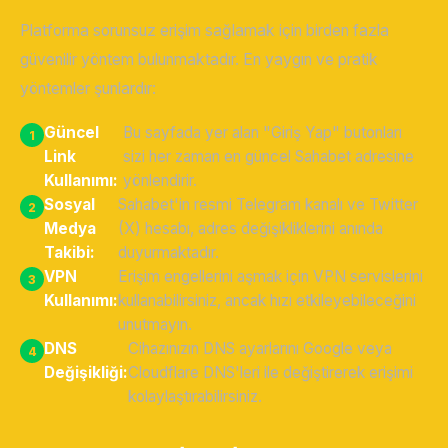
Platforma sorunsuz erişim sağlamak için birden fazla
güvenilir yöntem bulunmaktadır. En yaygın ve pratik
yöntemler şunlardır:
Güncel
Bu sayfada yer alan "Giriş Yap" butonları
Link
sizi her zaman en güncel Sahabet adresine
Kullanımı:
yönlendirir.
Sosyal
Sahabet'in resmi Telegram kanalı ve Twitter
Medya
(X) hesabı, adres değişikliklerini anında
Takibi:
duyurmaktadır.
VPN
Erişim engellerini aşmak için VPN servislerini
Kullanımı:
kullanabilirsiniz, ancak hızı etkileyebileceğini
unutmayın.
DNS
Cihazınızın DNS ayarlarını Google veya
Değişikliği:
Cloudflare DNS'leri ile değiştirerek erişimi
kolaylaştırabilirsiniz.