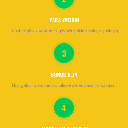
PARA YATIRIN
Tercih ettiğiniz yöntemle güvenli şekilde bakiye yükleyin.
3
BONUS ALIN
Hoş geldin bonusunuzu talep ederek kasanızı katlayın.
4