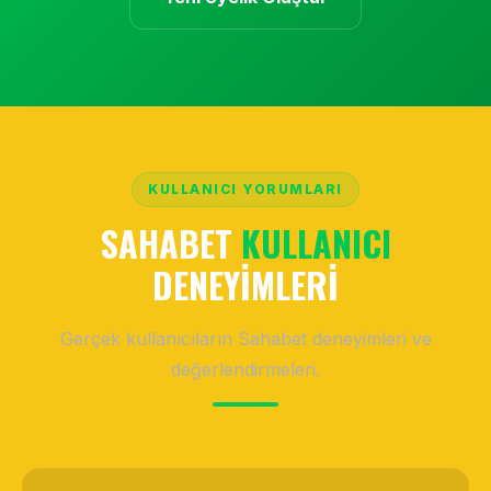
KULLANICI YORUMLARI
SAHABET
KULLANICI
DENEYIMLERI
Gerçek kullanıcıların Sahabet deneyimleri ve
değerlendirmeleri.