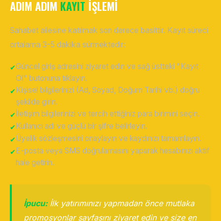
ADIM ADIM
KAYIT
İŞLEMI
Sahabet ailesine katılmak son derece basittir. Kayıt süreci
ortalama 3-5 dakika sürmektedir:
Güncel giriş adresini ziyaret edin ve sağ üstteki "Kayıt
Ol" butonuna tıklayın.
Kişisel bilgilerinizi (Ad, Soyad, Doğum Tarihi vb.) doğru
şekilde girin.
İletişim bilgilerinizi ve tercih ettiğiniz para birimini seçin.
Kullanıcı adı ve güçlü bir şifre belirleyin.
Üyelik sözleşmesini onaylayın ve kaydınızı tamamlayın.
E-posta veya SMS doğrulamasını yaparak hesabınızı aktif
hale getirin.
İpucu:
İlk yatırımınızı yapmadan önce mutlaka
promosyonlar sayfasını ziyaret edin ve size en