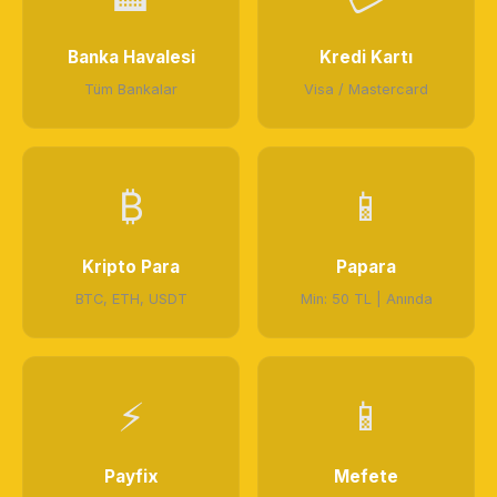
Banka Havalesi
Kredi Kartı
Tüm Bankalar
Visa / Mastercard
₿
📱
Kripto Para
Papara
BTC, ETH, USDT
Min: 50 TL | Anında
⚡
📱
Payfix
Mefete