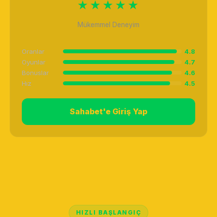
★★★★★
Mükemmel Deneyim
Oranlar
4.8
Oyunlar
4.7
Bonuslar
4.6
Hız
4.5
Sahabet'e Giriş Yap
HIZLI BAŞLANGIÇ