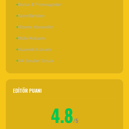
Bonus & Promosyonlar
Spor Bahisleri
Ödeme Yöntemleri
Mobil Kullanım
Güvenlik & Lisans
Sık Sorulan Sorular
EDITÖR PUANI
4.8
/5