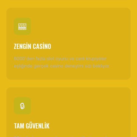
🎰
ZENGIN CASINO
6000'den fazla slot oyunu ve canlı krupiyeler
eşliğinde gerçek casino deneyimi sizi bekliyor.
🔒
TAM GÜVENLIK