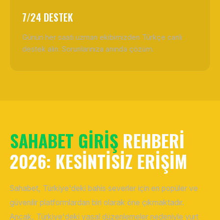
7/24 DESTEK
Günün her saati uzman ekibimizden Türkçe canlı
destek alın. Sorunlarınıza anında çözüm.
SAHABET GIRIŞ
REHBERI
2026: KESINTISIZ ERIŞIM
Sahabet, Türkiye'deki bahis severler için en popüler ve
güvenilir platformlardan biri olarak öne çıkmaktadır.
Ancak, Türkiye'deki yasal düzenlemeler nedeniyle yurt