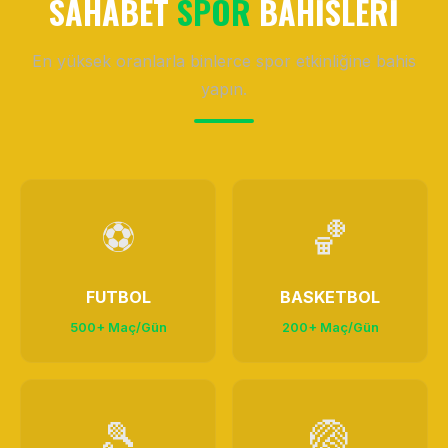
SAHABET
SPOR
BAHISLERI
En yüksek oranlarla binlerce spor etkinliğine bahis
yapın.
⚽
🏀
FUTBOL
BASKETBOL
500+ Maç/Gün
200+ Maç/Gün
🎾
🏐