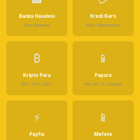
Banka Havalesi
Kredi Kartı
Tüm Bankalar
Visa / Mastercard
₿
📱
Kripto Para
Papara
BTC, ETH, USDT
Min: 50 TL | Anında
⚡
📱
Payfix
Mefete