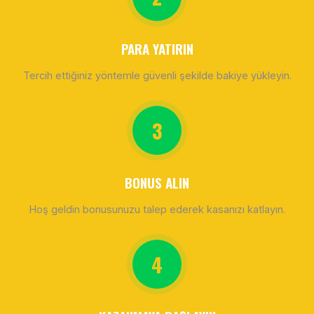
PARA YATIRIN
Tercih ettiğiniz yöntemle güvenli şekilde bakiye yükleyin.
3
BONUS ALIN
Hoş geldin bonusunuzu talep ederek kasanızı katlayın.
4