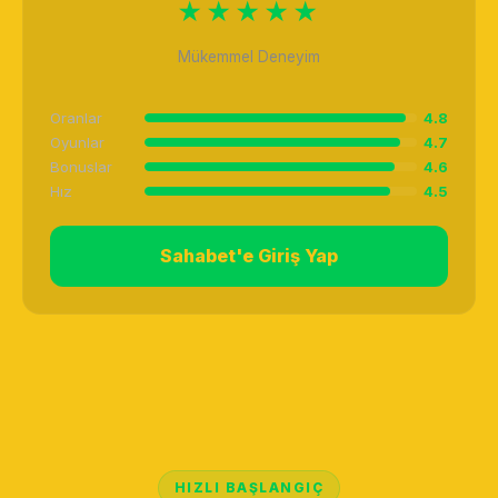
★★★★★
Mükemmel Deneyim
Oranlar
4.8
Oyunlar
4.7
Bonuslar
4.6
Hız
4.5
Sahabet'e Giriş Yap
HIZLI BAŞLANGIÇ