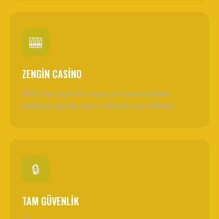
🎰
ZENGIN CASINO
6000'den fazla slot oyunu ve canlı krupiyeler
eşliğinde gerçek casino deneyimi sizi bekliyor.
🔒
TAM GÜVENLIK