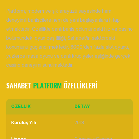
Platform, modern ve şık arayüzü sayesinde hem
deneyimli bahisçilere hem de yeni başlayanlara hitap
etmektedir. Özellikle canlı bahis bölümündeki hız ve casino
bölümündeki oyun çeşitliliği, Sahabet'in sektördeki
konumunu güçlendirmektedir. 6000'den fazla slot oyunu,
yüzlerce masa oyunu ve canlı krupiyeler eşliğinde gerçek
casino deneyimi sunulmaktadır.
SAHABET
PLATFORM
ÖZELLIKLERI
ÖZELLIK
DETAY
Kuruluş Yılı
2018
Lisans
Curacao eGaming