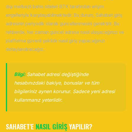
dışı merkezli bahis siteleri BTK tarafından erişim
engelleriyle karşılaşabilmektedir. Bu durum, Sahabet giriş
adresinin periyodik olarak güncellenmesini gerektirir. Bu
rehberde, her zaman güncel adrese nasıl ulaşacağınızı ve
platforma güvenli şekilde nasıl giriş yapacağınızı
detaylandıracağız.
Bilgi:
Sahabet adresi değiştiğinde
hesabınızdaki bakiye, bonuslar ve tüm
bilgileriniz aynen korunur. Sadece yeni adresi
kullanmanız yeterlidir.
SAHABET'E
NASIL GIRIŞ
YAPILIR?