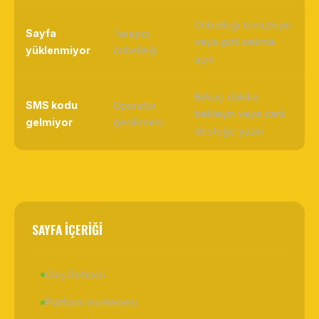
Önbelleği temizleyin
Sayfa
Tarayıcı
veya gizli sekme
yüklenmiyor
önbelleği
açın
Birkaç dakika
SMS kodu
Operatör
bekleyin veya canlı
gelmiyor
gecikmesi
desteğe yazın
SAYFA İÇERIĞI
Giriş Rehberi
Platform İncelemesi