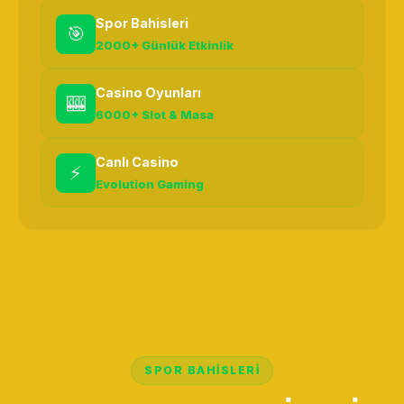
Spor Bahisleri
🎯
2000+ Günlük Etkinlik
Casino Oyunları
🎰
6000+ Slot & Masa
Canlı Casino
⚡
Evolution Gaming
SPOR BAHISLERI