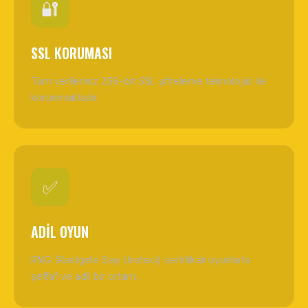
🔐
SSL KORUMASI
Tüm verileriniz 256-bit SSL şifreleme teknolojisi ile
korunmaktadır.
✅
ADIL OYUN
RNG (Rastgele Sayı Üreteci) sertifikalı oyunlarla
şeffaf ve adil bir ortam.