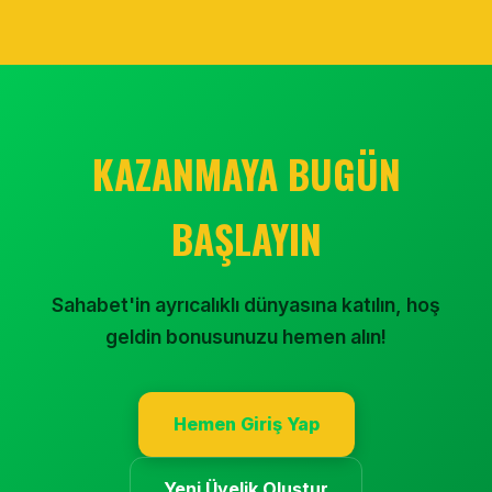
KAZANMAYA BUGÜN
BAŞLAYIN
Sahabet'in ayrıcalıklı dünyasına katılın, hoş
geldin bonusunuzu hemen alın!
Hemen Giriş Yap
Yeni Üyelik Oluştur