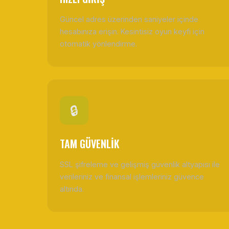
Güncel adres üzerinden saniyeler içinde
hesabınıza erişin. Kesintisiz oyun keyfi için
otomatik yönlendirme.
🔒
TAM GÜVENLIK
SSL şifreleme ve gelişmiş güvenlik altyapısı ile
verileriniz ve finansal işlemleriniz güvence
altında.