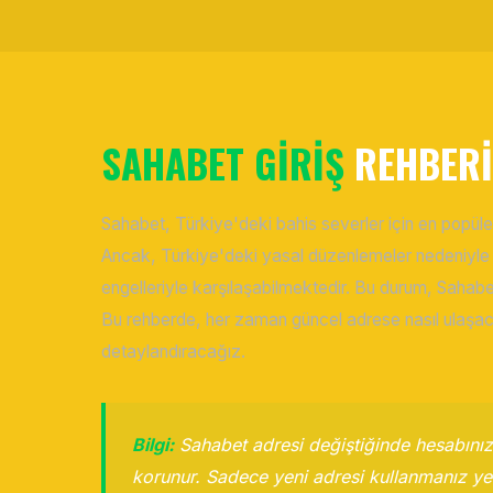
SAHABET GIRIŞ
REHBERI 
Sahabet, Türkiye'deki bahis severler için en popüler
Ancak, Türkiye'deki yasal düzenlemeler nedeniyle yu
engelleriyle karşılaşabilmektedir. Bu durum, Sahabet
Bu rehberde, her zaman güncel adrese nasıl ulaşacağ
detaylandıracağız.
Bilgi:
Sahabet adresi değiştiğinde hesabınızd
korunur. Sadece yeni adresi kullanmanız yete