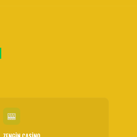
I
🎰
ZENGIN CASINO