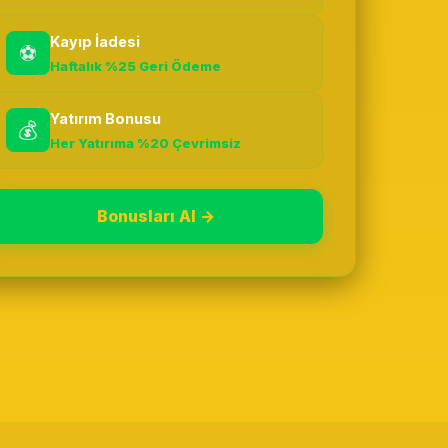
Kayıp İadesi
⚽
Haftalık %25 Geri Ödeme
Yatırım Bonusu
💰
Her Yatırıma %20 Çevrimsiz
Bonusları Al →