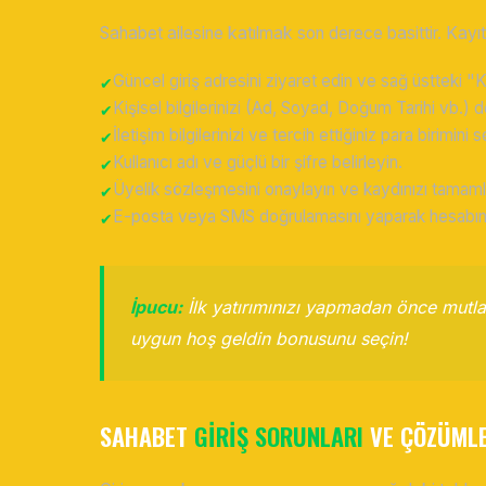
Sahabet ailesine katılmak son derece basittir. Kayı
Güncel giriş adresini ziyaret edin ve sağ üstteki "K
Kişisel bilgilerinizi (Ad, Soyad, Doğum Tarihi vb.) d
İletişim bilgilerinizi ve tercih ettiğiniz para birimini s
Kullanıcı adı ve güçlü bir şifre belirleyin.
Üyelik sözleşmesini onaylayın ve kaydınızı tamaml
E-posta veya SMS doğrulamasını yaparak hesabınızı
İpucu:
İlk yatırımınızı yapmadan önce mutla
uygun hoş geldin bonusunu seçin!
SAHABET
GIRIŞ SORUNLARI
VE ÇÖZÜMLE