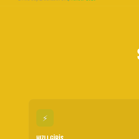
⚡
HIZLI GIRIŞ