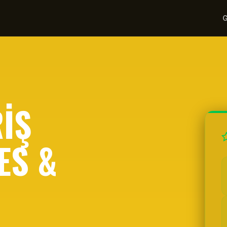
G
IŞ
ES &