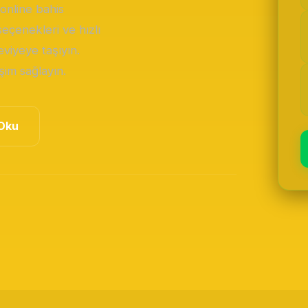
online bahis
eçenekleri ve hızlı
viyeye taşıyın.
şim sağlayın.
 Oku