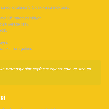
t süreci ortalama 3-5 dakika sürmektedir:
ayıt Ol" butonuna tıklayın.
oğru şekilde girin.
eçin.
ayın.
 aktif hale getirin.
ka promosyonlar sayfasını ziyaret edin ve size en
RI