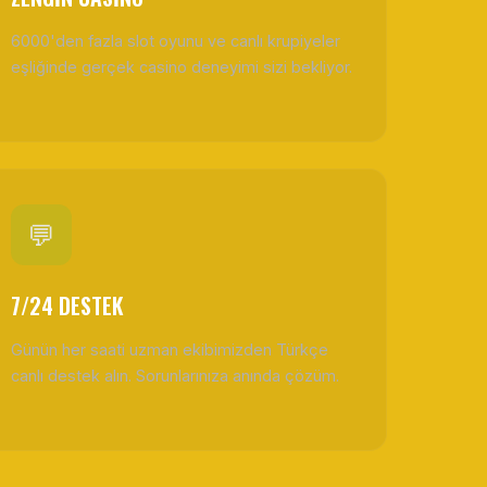
6000'den fazla slot oyunu ve canlı krupiyeler
eşliğinde gerçek casino deneyimi sizi bekliyor.
💬
7/24 DESTEK
Günün her saati uzman ekibimizden Türkçe
canlı destek alın. Sorunlarınıza anında çözüm.