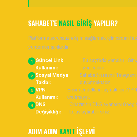
SAHABET'E
NASIL GIRIŞ
YAPILIR?
Platforma sorunsuz erişim sağlamak için birden faz
yöntemler şunlardır:
Güncel Link
Bu sayfada yer alan "Giri
Kullanımı:
yönlendirir.
Sosyal Medya
Sahabet'in resmi Telegram k
Takibi:
duyurmaktadır.
VPN
Erişim engellerini aşmak için VPN s
Kullanımı:
unutmayın.
DNS
Cihazınızın DNS ayarlarını Google
Değişikliği:
kolaylaştırabilirsiniz.
ADIM ADIM
KAYIT
İŞLEMI