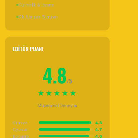
Güvenlik & Lisans
Sık Sorulan Sorular
EDITÖR PUANI
4.8
/5
★★★★★
Mükemmel Deneyim
Oranlar
4.8
Oyunlar
4.7
Bonuslar
4.6