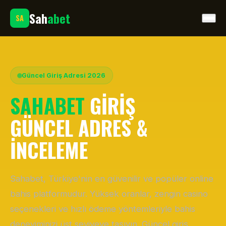
Sah
abet
SA
Güncel Giriş Adresi 2026
SAHABET
GIRIŞ
GÜNCEL ADRES &
İNCELEME
Sahabet, Türkiye'nin en güvenilir ve popüler online
bahis platformudur. Yüksek oranlar, zengin casino
seçenekleri ve hızlı ödeme yöntemleriyle bahis
deneyiminizi üst seviyeye taşıyın. Güncel giriş