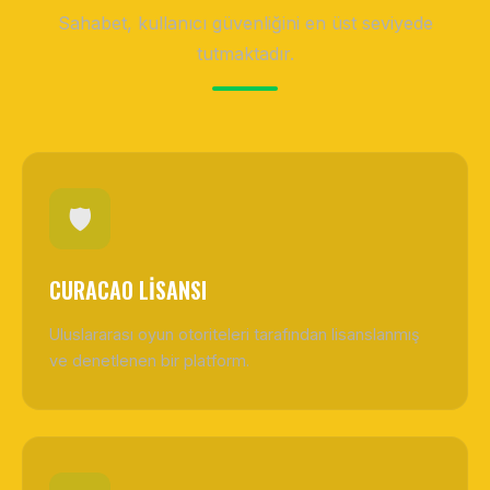
Sahabet, kullanıcı güvenliğini en üst seviyede
tutmaktadır.
🛡️
CURACAO LISANSI
Uluslararası oyun otoriteleri tarafından lisanslanmış
ve denetlenen bir platform.