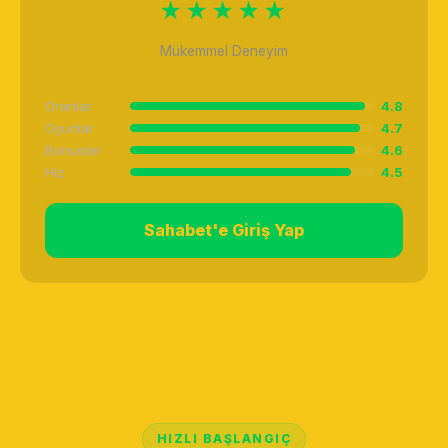
★★★★★
Mükemmel Deneyim
Oranlar
4.8
Oyunlar
4.7
Bonuslar
4.6
Hız
4.5
Sahabet'e Giriş Yap
HIZLI BAŞLANGIÇ