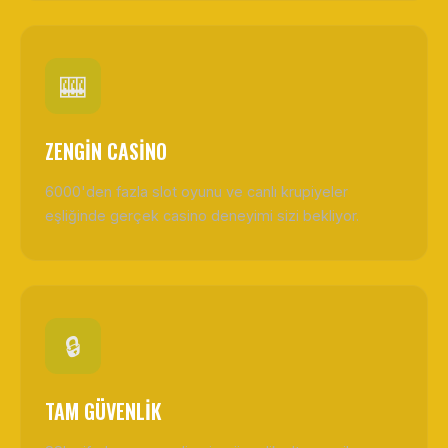
🎰
ZENGIN CASINO
6000'den fazla slot oyunu ve canlı krupiyeler
eşliğinde gerçek casino deneyimi sizi bekliyor.
🔒
TAM GÜVENLIK