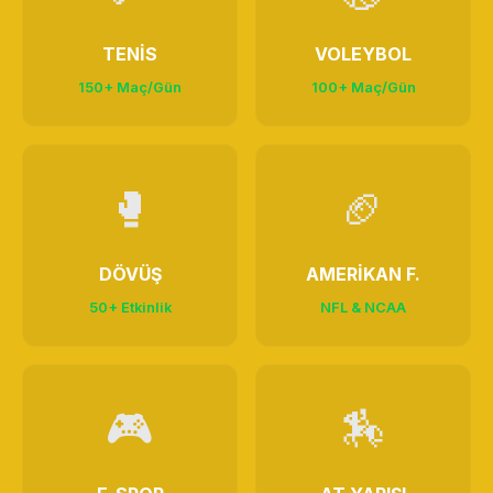
TENIS
VOLEYBOL
150+ Maç/Gün
100+ Maç/Gün
🥊
🏈
DÖVÜŞ
AMERIKAN F.
50+ Etkinlik
NFL & NCAA
🎮
🏇