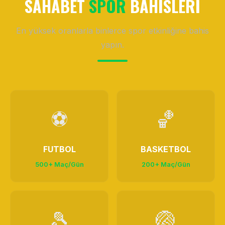
SAHABET
SPOR
BAHISLERI
En yüksek oranlarla binlerce spor etkinliğine bahis
yapın.
⚽
🏀
FUTBOL
BASKETBOL
500+ Maç/Gün
200+ Maç/Gün
🎾
🏐