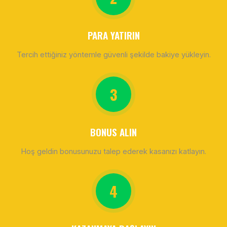
PARA YATIRIN
Tercih ettiğiniz yöntemle güvenli şekilde bakiye yükleyin.
3
BONUS ALIN
Hoş geldin bonusunuzu talep ederek kasanızı katlayın.
4