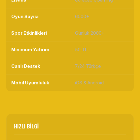
Oyun Sayısı
6000+
Spor Etkinlikleri
Günlük 2000+
Minimum Yatırım
50 TL
Canlı Destek
7/24 Türkçe
Mobil Uyumluluk
iOS & Android
HIZLI BILGI