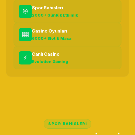
Spor Bahisleri
🎯
2000+ Günlük Etkinlik
Casino Oyunları
🎰
6000+ Slot & Masa
Canlı Casino
⚡
Evolution Gaming
SPOR BAHISLERI