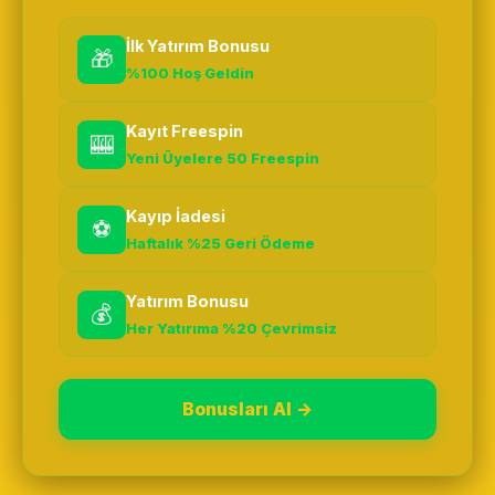
İlk Yatırım Bonusu
🎁
%100 Hoş Geldin
Kayıt Freespin
🎰
Yeni Üyelere 50 Freespin
Kayıp İadesi
⚽
Haftalık %25 Geri Ödeme
Yatırım Bonusu
💰
Her Yatırıma %20 Çevrimsiz
Bonusları Al →