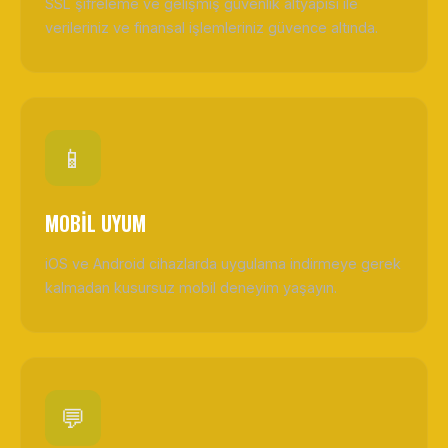
SSL şifreleme ve gelişmiş güvenlik altyapısı ile
verileriniz ve finansal işlemleriniz güvence altında.
📱
MOBIL UYUM
iOS ve Android cihazlarda uygulama indirmeye gerek
kalmadan kusursuz mobil deneyim yaşayın.
💬