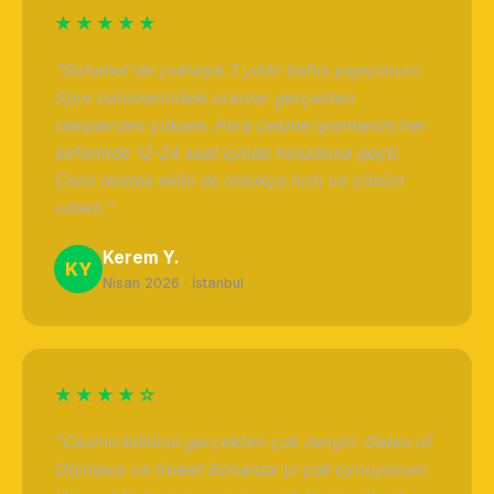
★★★★★
"Sahabet'de yaklaşık 2 yıldır bahis yapıyorum.
Spor bahislerindeki oranlar gerçekten
rakiplerden yüksek. Para çekme işlemlerim her
seferinde 12-24 saat içinde hesabıma geçti.
Canlı destek ekibi de oldukça hızlı ve çözüm
odaklı."
Kerem Y.
KY
Nisan 2026 · İstanbul
★★★★☆
"Casino bölümü gerçekten çok zengin. Gates of
Olympus ve Sweet Bonanza'yı çok oynuyorum.