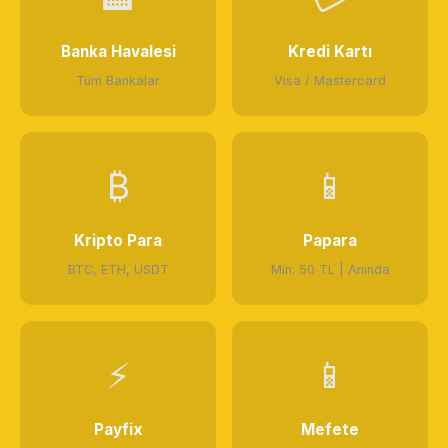
Banka Havalesi
Kredi Kartı
Tüm Bankalar
Visa / Mastercard
₿
📱
Kripto Para
Papara
BTC, ETH, USDT
Min: 50 TL | Anında
⚡
📱
Payfix
Mefete