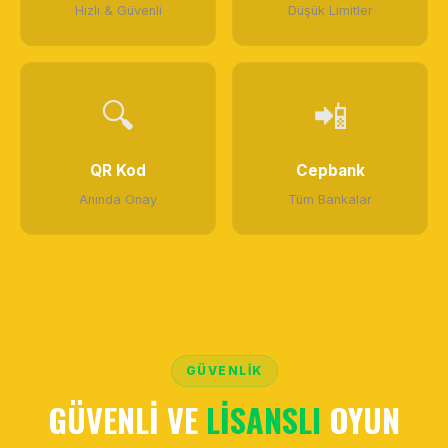
Hızlı & Güvenli
Düşük Limitler
🔍
📲
QR Kod
Cepbank
Anında Onay
Tüm Bankalar
GÜVENLIK
GÜVENLI VE
LISANSLI
OYUN