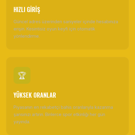
HIZLI GIRIŞ
Güncel adres üzerinden saniyeler içinde hesabınıza
erişin. Kesintisiz oyun keyfi için otomatik
yönlendirme.
🏆
YÜKSEK ORANLAR
Piyasanın en rekabetçi bahis oranlarıyla kazanma
şansınızı artırın. Binlerce spor etkinliği her gün
yayında.