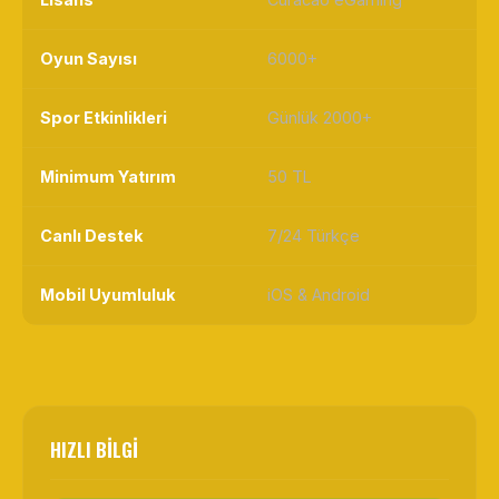
Oyun Sayısı
6000+
Spor Etkinlikleri
Günlük 2000+
Minimum Yatırım
50 TL
Canlı Destek
7/24 Türkçe
Mobil Uyumluluk
iOS & Android
HIZLI BILGI