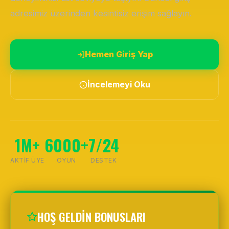
adresimiz üzerinden kesintisiz erişim sağlayın.
Hemen Giriş Yap
İncelemeyi Oku
1M+
6000+
7/24
AKTIF ÜYE
OYUN
DESTEK
HOŞ GELDIN BONUSLARI