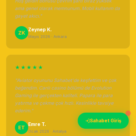
Hoş geldin bonusu çevrim şartı biraz yüksek
ama genel olarak memnunum. Mobil kullanım da
gayet akıcı."
Zeynep K.
ZK
Mayıs 2026 · Ankara
★★★★★
"Aviator oyununu Sahabet'de keşfettim ve çok
beğendim. Canlı casino bölümü de Evolution
Gaming ile gerçekten kaliteli. Papara ile para
yatırma ve çekme çok hızlı. Kesinlikle tavsiye
ederim."
Sahabet Giriş
Emre T.
ET
Ocak 2026 · Antalya