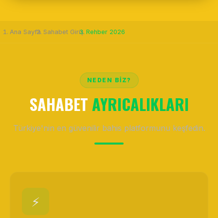
Ana Sayfa
›
Sahabet Giriş
›
Rehber 2026
NEDEN BIZ?
SAHABET
AYRICALIKLARI
Türkiye'nin en güvenilir bahis platformunu keşfedin.
⚡