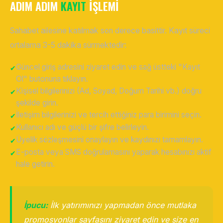
ADIM ADIM
KAYIT
İŞLEMI
Sahabet ailesine katılmak son derece basittir. Kayıt süreci
ortalama 3-5 dakika sürmektedir:
Güncel giriş adresini ziyaret edin ve sağ üstteki "Kayıt
Ol" butonuna tıklayın.
Kişisel bilgilerinizi (Ad, Soyad, Doğum Tarihi vb.) doğru
şekilde girin.
İletişim bilgilerinizi ve tercih ettiğiniz para birimini seçin.
Kullanıcı adı ve güçlü bir şifre belirleyin.
Üyelik sözleşmesini onaylayın ve kaydınızı tamamlayın.
E-posta veya SMS doğrulamasını yaparak hesabınızı aktif
hale getirin.
İpucu:
İlk yatırımınızı yapmadan önce mutlaka
promosyonlar sayfasını ziyaret edin ve size en