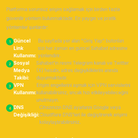
Platforma sorunsuz erişim sağlamak için birden fazla
güvenilir yöntem bulunmaktadır. En yaygın ve pratik
yöntemler şunlardır:
Güncel
Bu sayfada yer alan "Giriş Yap" butonları
Link
sizi her zaman en güncel Sahabet adresine
Kullanımı:
yönlendirir.
Sosyal
Sahabet'in resmi Telegram kanalı ve Twitter
Medya
(X) hesabı, adres değişikliklerini anında
Takibi:
duyurmaktadır.
VPN
Erişim engellerini aşmak için VPN servislerini
Kullanımı:
kullanabilirsiniz, ancak hızı etkileyebileceğini
unutmayın.
DNS
Cihazınızın DNS ayarlarını Google veya
Değişikliği:
Cloudflare DNS'leri ile değiştirerek erişimi
kolaylaştırabilirsiniz.