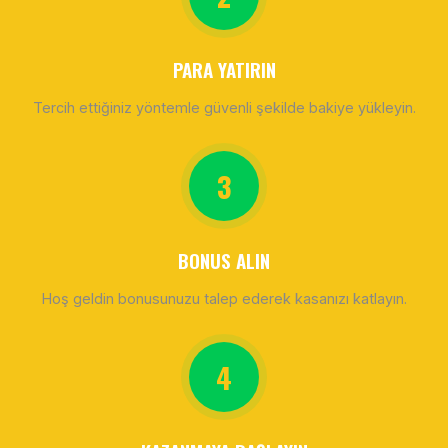
PARA YATIRIN
Tercih ettiğiniz yöntemle güvenli şekilde bakiye yükleyin.
3
BONUS ALIN
Hoş geldin bonusunuzu talep ederek kasanızı katlayın.
4