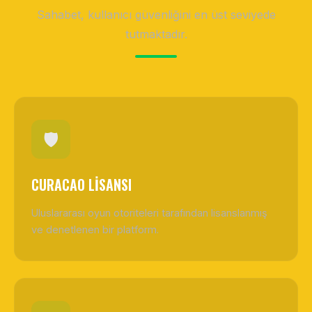
Sahabet, kullanıcı güvenliğini en üst seviyede
tutmaktadır.
🛡️
CURACAO LISANSI
Uluslararası oyun otoriteleri tarafından lisanslanmış
ve denetlenen bir platform.