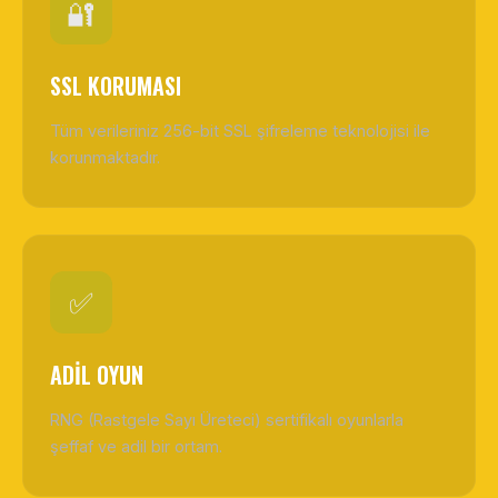
🔐
SSL KORUMASI
Tüm verileriniz 256-bit SSL şifreleme teknolojisi ile
korunmaktadır.
✅
ADIL OYUN
RNG (Rastgele Sayı Üreteci) sertifikalı oyunlarla
şeffaf ve adil bir ortam.