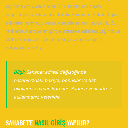
dışı merkezli bahis siteleri BTK tarafından erişim
engelleriyle karşılaşabilmektedir. Bu durum, Sahabet giriş
adresinin periyodik olarak güncellenmesini gerektirir. Bu
rehberde, her zaman güncel adrese nasıl ulaşacağınızı ve
platforma güvenli şekilde nasıl giriş yapacağınızı
detaylandıracağız.
Bilgi:
Sahabet adresi değiştiğinde
hesabınızdaki bakiye, bonuslar ve tüm
bilgileriniz aynen korunur. Sadece yeni adresi
kullanmanız yeterlidir.
SAHABET'E
NASIL GIRIŞ
YAPILIR?