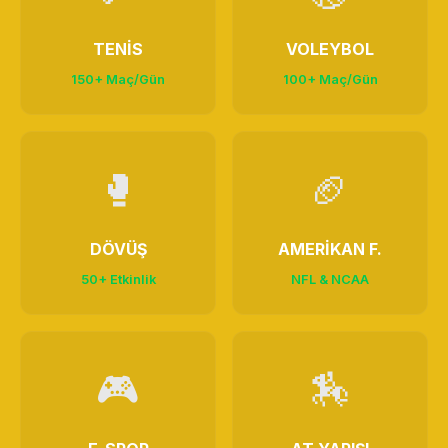
TENIS
VOLEYBOL
150+ Maç/Gün
100+ Maç/Gün
🥊
🏈
DÖVÜŞ
AMERIKAN F.
50+ Etkinlik
NFL & NCAA
🎮
🏇