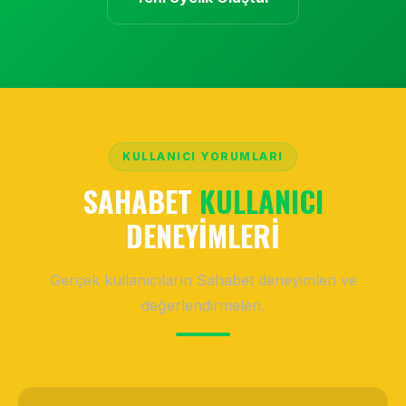
KULLANICI YORUMLARI
SAHABET
KULLANICI
DENEYIMLERI
Gerçek kullanıcıların Sahabet deneyimleri ve
değerlendirmeleri.