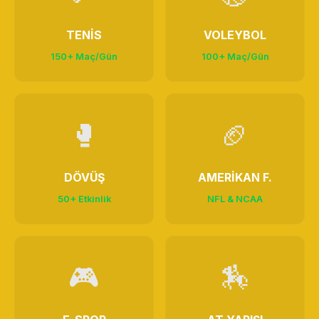
TENIS
VOLEYBOL
150+ Maç/Gün
100+ Maç/Gün
🥊
🏈
DÖVÜŞ
AMERIKAN F.
50+ Etkinlik
NFL & NCAA
🎮
🏇