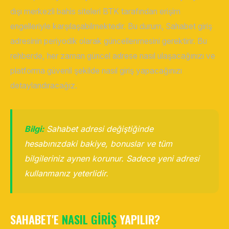
dışı merkezli bahis siteleri BTK tarafından erişim
engelleriyle karşılaşabilmektedir. Bu durum, Sahabet giriş
adresinin periyodik olarak güncellenmesini gerektirir. Bu
rehberde, her zaman güncel adrese nasıl ulaşacağınızı ve
platforma güvenli şekilde nasıl giriş yapacağınızı
detaylandıracağız.
Bilgi:
Sahabet adresi değiştiğinde
hesabınızdaki bakiye, bonuslar ve tüm
bilgileriniz aynen korunur. Sadece yeni adresi
kullanmanız yeterlidir.
SAHABET'E
NASIL GIRIŞ
YAPILIR?