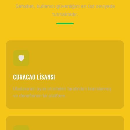
Sahabet, kullanıcı güvenliğini en üst seviyede
tutmaktadır.
🛡️
CURACAO LISANSI
Uluslararası oyun otoriteleri tarafından lisanslanmış
ve denetlenen bir platform.