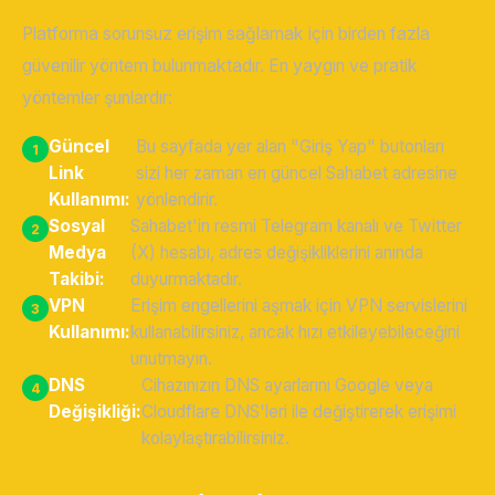
Platforma sorunsuz erişim sağlamak için birden fazla
güvenilir yöntem bulunmaktadır. En yaygın ve pratik
yöntemler şunlardır:
Güncel
Bu sayfada yer alan "Giriş Yap" butonları
Link
sizi her zaman en güncel Sahabet adresine
Kullanımı:
yönlendirir.
Sosyal
Sahabet'in resmi Telegram kanalı ve Twitter
Medya
(X) hesabı, adres değişikliklerini anında
Takibi:
duyurmaktadır.
VPN
Erişim engellerini aşmak için VPN servislerini
Kullanımı:
kullanabilirsiniz, ancak hızı etkileyebileceğini
unutmayın.
DNS
Cihazınızın DNS ayarlarını Google veya
Değişikliği:
Cloudflare DNS'leri ile değiştirerek erişimi
kolaylaştırabilirsiniz.