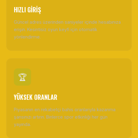
HIZLI GIRIŞ
Güncel adres üzerinden saniyeler içinde hesabınıza
erişin. Kesintisiz oyun keyfi için otomatik
yönlendirme.
🏆
YÜKSEK ORANLAR
Piyasanın en rekabetçi bahis oranlarıyla kazanma
şansınızı artırın. Binlerce spor etkinliği her gün
yayında.