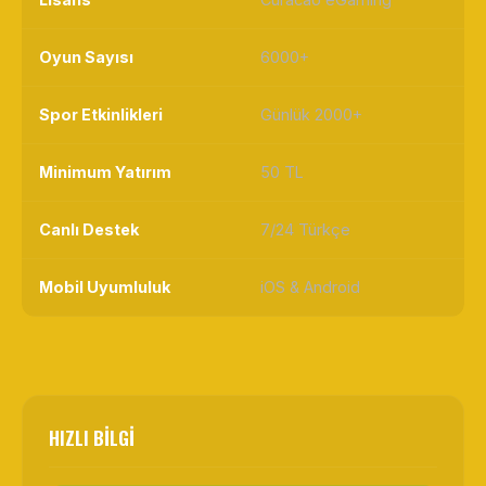
Oyun Sayısı
6000+
Spor Etkinlikleri
Günlük 2000+
Minimum Yatırım
50 TL
Canlı Destek
7/24 Türkçe
Mobil Uyumluluk
iOS & Android
HIZLI BILGI