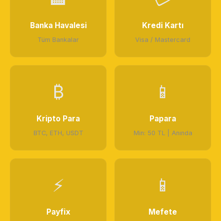
Banka Havalesi
Kredi Kartı
Tüm Bankalar
Visa / Mastercard
₿
📱
Kripto Para
Papara
BTC, ETH, USDT
Min: 50 TL | Anında
⚡
📱
Payfix
Mefete