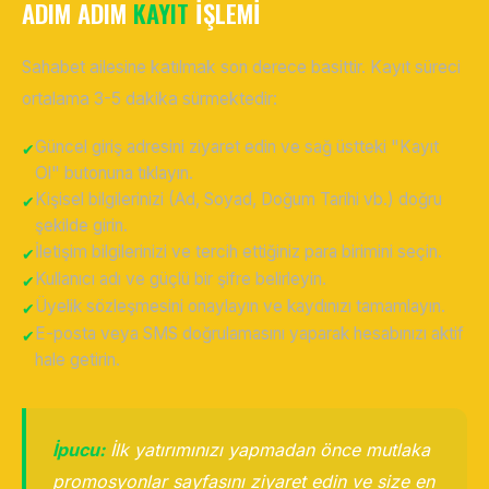
ADIM ADIM
KAYIT
İŞLEMI
Sahabet ailesine katılmak son derece basittir. Kayıt süreci
ortalama 3-5 dakika sürmektedir:
Güncel giriş adresini ziyaret edin ve sağ üstteki "Kayıt
Ol" butonuna tıklayın.
Kişisel bilgilerinizi (Ad, Soyad, Doğum Tarihi vb.) doğru
şekilde girin.
İletişim bilgilerinizi ve tercih ettiğiniz para birimini seçin.
Kullanıcı adı ve güçlü bir şifre belirleyin.
Üyelik sözleşmesini onaylayın ve kaydınızı tamamlayın.
E-posta veya SMS doğrulamasını yaparak hesabınızı aktif
hale getirin.
İpucu:
İlk yatırımınızı yapmadan önce mutlaka
promosyonlar sayfasını ziyaret edin ve size en