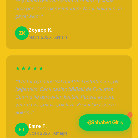
Hoş geldin bonusu çevrim şartı biraz yüksek
ama genel olarak memnunum. Mobil kullanım da
gayet akıcı."
Zeynep K.
ZK
Mayıs 2026 · Ankara
★★★★★
"Aviator oyununu Sahabet'de keşfettim ve çok
beğendim. Canlı casino bölümü de Evolution
Gaming ile gerçekten kaliteli. Papara ile para
yatırma ve çekme çok hızlı. Kesinlikle tavsiye
ederim."
Sahabet Giriş
Emre T.
ET
Ocak 2026 · Antalya