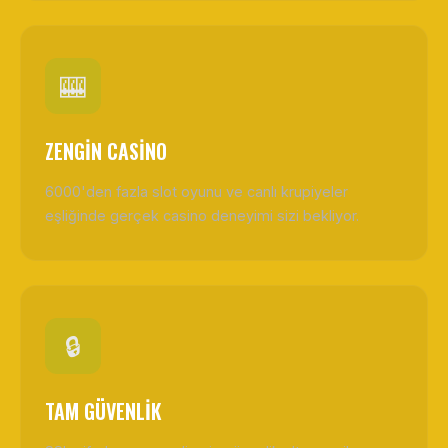
🎰
ZENGIN CASINO
6000'den fazla slot oyunu ve canlı krupiyeler
eşliğinde gerçek casino deneyimi sizi bekliyor.
🔒
TAM GÜVENLIK