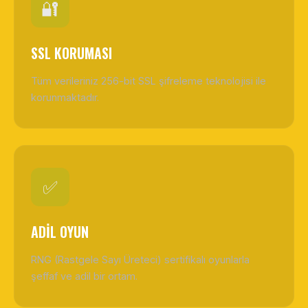
🔐
SSL KORUMASI
Tüm verileriniz 256-bit SSL şifreleme teknolojisi ile
korunmaktadır.
✅
ADIL OYUN
RNG (Rastgele Sayı Üreteci) sertifikalı oyunlarla
şeffaf ve adil bir ortam.