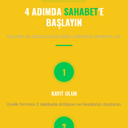
4 ADIMDA
SAHABET
'E
BAŞLAYIN
Kayıttan ilk kazancınıza kadar izlemeniz gereken yol.
1
KAYIT OLUN
Üyelik formunu 2 dakikada doldurun ve hesabınızı oluşturun.
2